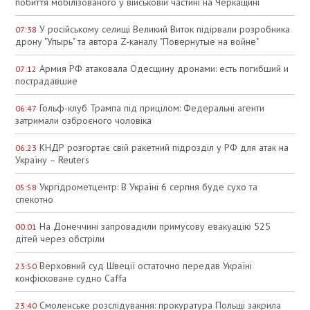
побиття мобілізованого у військовій частині на Черкащині
У російському селищі Великий Виток підірвали розробника
07:38
дрону "Упырь" та автора Z-каналу "Повернутые на войне"
Армия РФ атаковала Одесщину дронами: есть погибший и
07:12
пострадавшие
Гольф-клуб Трампа під прицілом: Федеральні агенти
06:47
затримали озброєного чоловіка
КНДР розгортає свій ракетний підрозділ у РФ для атак на
06:23
Україну – Reuters
Укргідрометцентр: В Україні 6 серпня буде сухо та
05:58
спекотно
На Донеччині запровадили примусову евакуацію 525
00:01
дітей через обстріли
Верховний суд Швеції остаточно передав Україні
23:50
конфісковане судно Caffa
Смоленське розслідування: прокуратура Польщі закрила
23:40