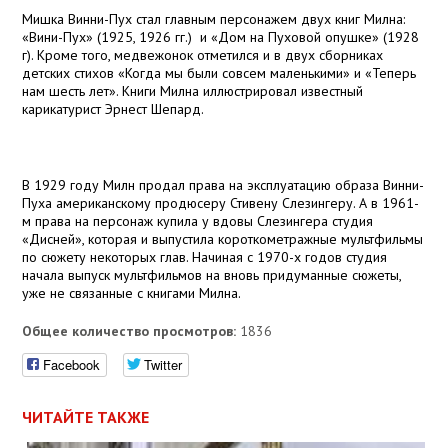
Мишка Винни-Пух стал главным персонажем двух книг Милна:
«Вини-Пух» (1925, 1926 гг.)
и «Дом на Пуховой опушке» (
1928
г
). Кроме того, медвежонок отметился и в двух сборниках
детских стихов «Когда мы были совсем маленькими» и «Теперь
нам шесть лет». Книги Милна иллюстрировал известный
карикатурист Эрнест Шепард.
В 1929 году Милн продал права на эксплуатацию образа Винни-
Пуха американскому продюсеру Стивену Слезингеру. А в 1961-
м права на персонаж купила у вдовы Слезингера студия
«Дисней», которая и выпустила короткометражные мультфильмы
по сюжету некоторых глав. Начиная с 1970-х годов студия
начала выпуск мультфильмов на вновь придуманные сюжеты,
уже не связанные с книгами Милна.
Общее количество просмотров:
1836
Facebook
Twitter
ЧИТАЙТЕ ТАКЖЕ