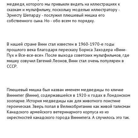
медведя, которого мы привыкли видеть на иллюстрациях к
сказкам и мультфильму, поскольку моделью иллюстратору -
Эрнесту Шепарду - послужил плюшевый мишка его
собственного сына. Но - обо всем по порядку.
В нашей стране Вини стал известен в 1960-1970-е годы
прошлого века благодаря пересказу Бориса Заходера «Вини-
Пух и Все-все-все». После выхода советских мультфильмов, где
мишку озвучил Евгений Леонов, Вини стал очень популярен в
СССР.
Плюшевый мишка был назван именем медведицы по кличке
Виннипег (Винни), содержавшейся в 1920-х годах в Лондонском
зоопарке. История медведицы как для животного поистине
героическая. Зверь попал в Великобританию как живой талисман
Канадского армейского ветеринарного корпуса из из
окрестностей канадского города Виннипега. А случилось это так.