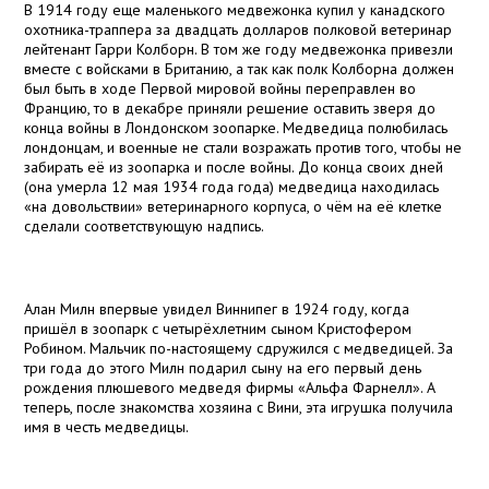
В 1914 году еще маленького медвежонка купил у канадского
охотника-траппера за двадцать долларов полковой ветеринар
лейтенант Гарри Колборн. В том же году медвежонка привезли
вместе с войсками в Британию, а так как полк Колборна должен
был быть в ходе Первой мировой войны переправлен во
Францию, то в декабре приняли решение оставить зверя до
конца войны в Лондонском зоопарке. Медведица полюбилась
лондонцам, и военные не стали возражать против того, чтобы не
забирать её из зоопарка и после войны. До конца своих дней
(она умерла 12 мая 1934 года года) медведица находилась
«на довольствии» ветеринарного корпуса, о чём на её клетке
сделали соответствующую надпись.
Алан Милн впервые увидел Виннипег в 1924 году, когда
пришёл в зоопарк с четырёхлетним сыном Кристофером
Робином. Мальчик по-настоящему сдружился с медведицей. За
три года до этого Милн подарил сыну на его первый день
рождения плюшевого медведя фирмы «Альфа Фарнелл». А
теперь, после знакомства хозяина с Вини, эта игрушка получила
имя в честь медведицы.