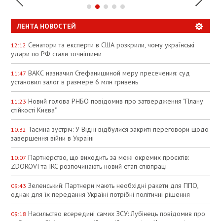
ЛЕНТА НОВОСТЕЙ
Сенатори та експерти в США розкрили, чому українські
12:12
удари по РФ стали точнішими
ВАКС назначил Стефанишиной меру пресечения: суд
11:47
установил залог в размере 6 млн гривень
Новий голова РНБО повідомив про затвердження "Плану
11:23
стійкості Києва"
Таємна зустріч: У Відні відбулися закриті переговори щодо
10:32
завершення війни в Україні
Партнерство, що виходить за межі окремих проєктів:
10:07
ZDOROVI та IRC розпочинають новий етап співпраці
Зеленський: Партнери мають необхідні ракети для ППО,
09:43
однак для їх передання Україні потрібні політичні рішення
Насильство всередині самих ЗСУ: Лубінець повідомив про
09:18