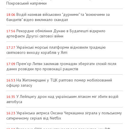
Покровський напрямки
Водій називав військових "дурними" та "воюючими за
18:06
бандитів" відео викликало скандал
Рекордне обміління Дунаю в Будапешті відкрило
17:56
артефакти Другої світової війни
Українські морські платформи відновили традицію
17:27
святкового виходу кораблів у Ялті
Прем’єр Литви закликав громадян зберігати спокій після
17:09
даних розвідки про провокації рашистів
На Житомирщині у ТЦК раптово помер мобілізований
16:53
офіцер запасу
У Лейпцигу дрон над українським літаком міг збити водій
16:35
автобуса
Українська актриса Оксана Черкашина зіграла у польському
16:23
сатиричному серіалі від Netflix