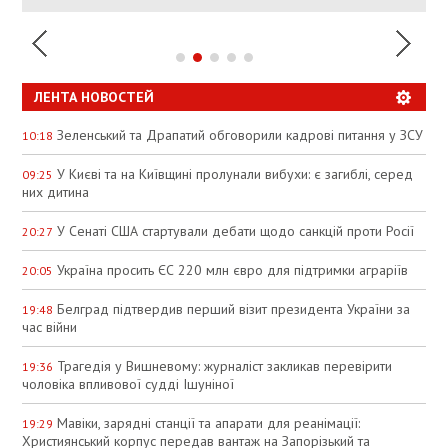
ЛЕНТА НОВОСТЕЙ
Зеленський та Драпатий обговорили кадрові питання у ЗСУ
10:18
У Києві та на Київщині пролунали вибухи: є загиблі, серед
09:25
них дитина
У Сенаті США стартували дебати щодо санкцій проти Росії
20:27
Україна просить ЄС 220 млн євро для підтримки аграріїв
20:05
Белград підтвердив перший візит президента України за
19:48
час війни
Трагедія у Вишневому: журналіст закликав перевірити
19:36
чоловіка впливової судді Ішуніної
Мавіки, зарядні станції та апарати для реанімації:
19:29
Християнський корпус передав вантаж на Запорізький та