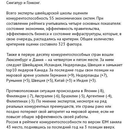
Сингапур и Гонконг.
Всего эксперты швейцарской школы оценили
конкурентоспособность 55 экономических систем. При
составлении рейтинга учитывались четыре основных показателя:
состояние экономики, эффективность правительства,
эффективность бизнеса и состояние инфраструктуры, которые, в
свою очередь, распадались на критерии. Общее количество
критериев оценки составило 323 фактора.
Также в первую десятку конкурентоспособных стран вошли
Люксембург и Дания – на четвертом и пятом месте. За ними
следуют Швейцария, Исландия, Нидерланды, Швеция и замыкает
top10 лидеров Канада. За последние годы свои позиции на
мировой арене усилили Германия (+9), Нидерланды (+7),
Румыния (+5), Швеция (+5), Китай (+3) и Индия (+3).
Противоположная ситуация происходила в Японии (-8),
Финляндии (-7), Австралии (-6), Бразилии (-5), Аргентине (-4),
Филиппинах (-3). По мнению экспертов, несмотря на ряд
реальных конкурентных преимуществ, эти страны рано или
поздно потеряют свой авторитет на мировой арене, если не
повысят общую эффективность своей работы.
Россия в рейтинге конкурентоспособности по версии IDM заняла
43 место, поднявшись за последний год на 3 позиции вверх.