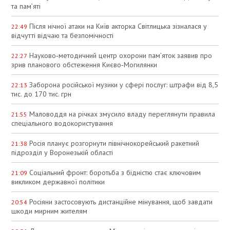
та пам’яті
Після нічної атаки на Київ акторка Світлицька зізналася у
22:49
відчутті відчаю та безпомічності
Науково‑методичний центр охорони пам’яток заявив про
22:27
зрив планового обстеження Києво‑Могилянки
Заборона російської музики у сфері послуг: штрафи від 8,5
22:13
тис. до 170 тис. грн
Маловоддя на річках змусило владу переглянути правила
21:55
спеціального водокористування
Росія планує розгорнути північнокорейський ракетний
21:38
підрозділ у Воронезькій області
Соціальний фронт: боротьба з бідністю стає ключовим
21:09
викликом державної політики
Росіяни застосовують дистанційне мінування, щоб завдати
20:54
шкоди мирним жителям