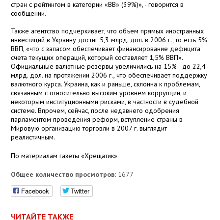
стран с рейтингом в категории «BB» (39%)», - говорится в
сообщении.
Также агентство подчеркивает, что объем прямых иностранных
инвестиций в Украину достиг 5,3 млрд. дол. в 2006 г., то есть 5%
ВВП, «что с запасом обеспечивает финансирование дефицита
счета текущих операций, который составляет 1,5% ВВП».
Официальные валютные резервы увеличились на 15% - до 22,4
млрд. дол. на протяжении 2006 г., что обеспечивает поддержку
валютного курса. Украина, как и раньше, склонна к проблемам,
связанным с относительно высоким уровнем коррупции, и
некоторым институционными рисками, в частности в судебной
системе. Впрочем, сейчас, после недавнего одобрения
парламентом проведения реформ, вступление страны в
Мировую организацию торговли в 2007 г. выглядит
реалистичным.
По материалам газеты «Хрещатик»
Общее количество просмотров:
1677
Facebook
Twitter
ЧИТАЙТЕ ТАКЖЕ