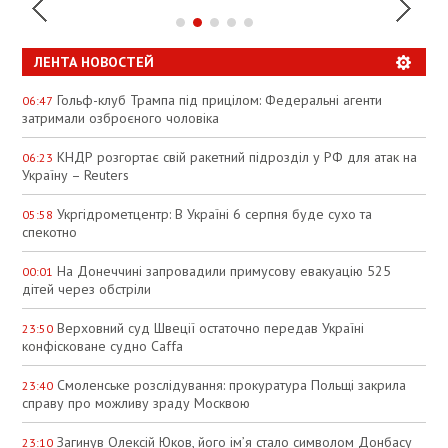
ЛЕНТА НОВОСТЕЙ
Гольф-клуб Трампа під прицілом: Федеральні агенти
06:47
затримали озброєного чоловіка
КНДР розгортає свій ракетний підрозділ у РФ для атак на
06:23
Україну – Reuters
Укргідрометцентр: В Україні 6 серпня буде сухо та
05:58
спекотно
На Донеччині запровадили примусову евакуацію 525
00:01
дітей через обстріли
Верховний суд Швеції остаточно передав Україні
23:50
конфісковане судно Caffa
Смоленське розслідування: прокуратура Польщі закрила
23:40
справу про можливу зраду Москвою
Загинув Олексій Юков, його ім’я стало символом Донбасу
23:10