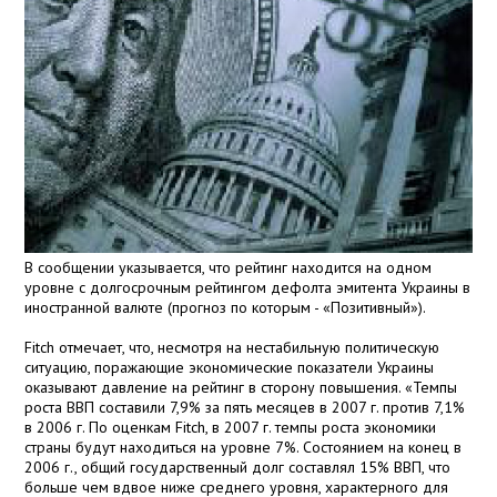
В сообщении указывается, что рейтинг находится на одном
уровне с долгосрочным рейтингом дефолта эмитента Украины в
иностранной валюте (прогноз по которым - «Позитивный»).
Fitch отмечает, что, несмотря на нестабильную политическую
ситуацию, поражающие экономические показатели Украины
оказывают давление на рейтинг в сторону повышения. «Темпы
роста ВВП составили 7,9% за пять месяцев в 2007 г. против 7,1%
в 2006 г. По оценкам Fitch, в 2007 г. темпы роста экономики
страны будут находиться на уровне 7%. Состоянием на конец в
2006 г., общий государственный долг составлял 15% ВВП, что
больше чем вдвое ниже среднего уровня, характерного для