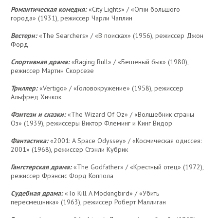
Романтическая комедия:
«City Lights» / «Огни большого
города» (1931), режиссер Чарли Чаплин
Вестерн:
«The Searchers» / «В поисках» (1956), режиссер Джон
Форд
Спортивная драма:
«Raging Bull» / «Бешеный бык» (1980),
режиссер Мартин Скорсезе
Триллер:
«Vertigo» / «Головокружение» (1958), режиссер
Альфред Хичкок
Фэнтези и сказки:
«The Wizard Of Oz» / «Волшебник страны
Оз» (1939), режиссеры Виктор Флеминг и Кинг Видор
Фантастика:
«2001: A Space Odyssey» / «Космическая одиссея:
2001» (1968), режиссер Стэнли Кубрик
Гангстерская драма:
«The Godfather» / «Крестный отец» (1972),
режиссер Фрэнсис Форд Коппола
Судебная драма:
«To Kill A Mockingbird» / «Убить
пересмешника» (1963), режиссер Роберт Маллиган