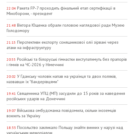
Ракета FP‑7 проходить фінальний етап сертифікації в
22:04
Міноборони, - президент
Віктора Ющенка обрали головою наглядової ради Музею
21:48
Голодомору
Перспективи експорту соняшникової олії зірвані через
21:15
атаки на інфраструктуру
Російські та білоруські гімнастки виступатимуть без прапорів
20:55
і гімнів на ЧС‑2026 у Німеччині
У Гданську чоловік напав на українця та двох поляків,
20:02
назвавши їх "бандерівцями"
Священника УПЦ (МП) засудили до 15 років за наведення
19:41
російських ударів на Донеччині
Військова омбудсманка повідомила, скільки іноземців
19:07
воюють за Україну
Посольство закликало Польщу знайти винних у нарузі над
18:33
українським меморіалом