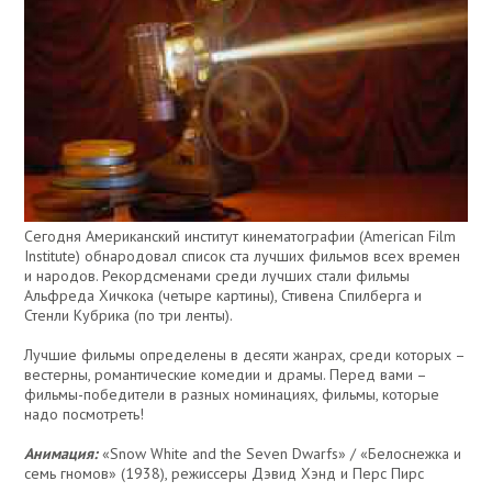
Сегодня Американский институт кинематографии (American Film
Institute) обнародовал список ста лучших фильмов всех времен
и народов. Рекордсменами среди лучших стали фильмы
Альфреда Хичкока (четыре картины), Стивена Спилберга и
Стенли Кубрика (по три ленты).
Лучшие фильмы определены в десяти жанрах, среди которых –
вестерны, романтические комедии и драмы. Перед вами –
фильмы-победители в разных номинациях, фильмы, которые
надо посмотреть!
Анимация:
«Snow White and the Seven Dwarfs» / «Белоснежка и
семь гномов» (1938), режиссеры Дэвид Хэнд и Перс Пирс