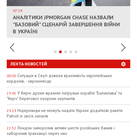
ДОЗВОЛИЛИ НЕ ПЛАТИТИ ЗА КОМУНАЛКУ
ИНТЕГРАЦИЯ УКРАИНЫ В НАТО ВРЯД ЛИ
СОСТОИТСЯ В БЛИЖАЙШЕЕ ВРЕМЯ, –
07:29
КАНДИДАТ В ПРЕМЬЕРЫ ПОЛЬШИ ПРИЗВАЛ
АНАЛІТИКИ JPMORGAN CHASE НАЗВАЛИ
ПАЛИВНИЙ РИНОК РОЗІГРІЛИ ШТУЧНО:
РЮТТЕ
ЕС ПРЕКРАТИТЬ ВОЕННУЮ ПОМОЩЬ
"БАЗОВИЙ" СЦЕНАРІЙ ЗАВЕРШЕННЯ ВІЙНИ
АНАЛІТИКИ ЗВИНУВАТИЛИ АЗС У
УКРАИНЕ
В УКРАЇНІ
СПЕКУЛЯЦІЇ
ЛЕНТА НОВОСТЕЙ
Ситуація в Сеуті довела вразливість європейських
00:01
кордонів, - єврокомісар
У Керчі дрони вразили патрульні кораблі "Балаклава" та
23:45
"Керч" берегової охорони окупантів
Нідерланди не можуть надати Україні додаткові ракети
23:13
Patriot зі своїх запасів
Лондон заморозив активи шести російських банків і
22:52
заборонив транзакції через них