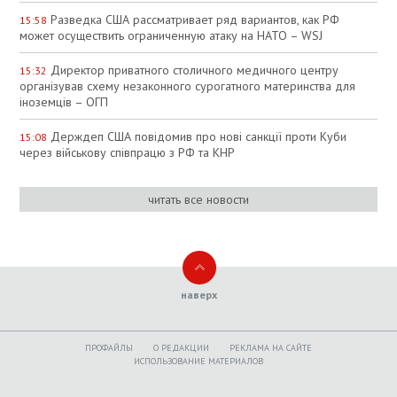
Разведка США рассматривает ряд вариантов, как РФ
15:58
может осуществить ограниченную атаку на НАТО – WSJ
Директор приватного столичного медичного центру
15:32
організував схему незаконного сурогатного материнства для
іноземців – ОГП
Держдеп США повідомив про нові санкції проти Куби
15:08
через військову співпрацю з РФ та КНР
читать все новости
наверх
ПРОФАЙЛЫ
O РЕДАКЦИИ
РЕКЛАМА НА САЙТЕ
ИСПОЛЬЗОВАНИЕ МАТЕРИАЛОВ