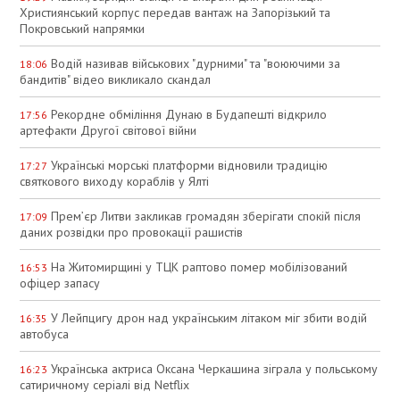
Християнський корпус передав вантаж на Запорізький та
Покровський напрямки
Водій називав військових "дурними" та "воюючими за
18:06
бандитів" відео викликало скандал
Рекордне обміління Дунаю в Будапешті відкрило
17:56
артефакти Другої світової війни
Українські морські платформи відновили традицію
17:27
святкового виходу кораблів у Ялті
Прем’єр Литви закликав громадян зберігати спокій після
17:09
даних розвідки про провокації рашистів
На Житомирщині у ТЦК раптово помер мобілізований
16:53
офіцер запасу
У Лейпцигу дрон над українським літаком міг збити водій
16:35
автобуса
Українська актриса Оксана Черкашина зіграла у польському
16:23
сатиричному серіалі від Netflix