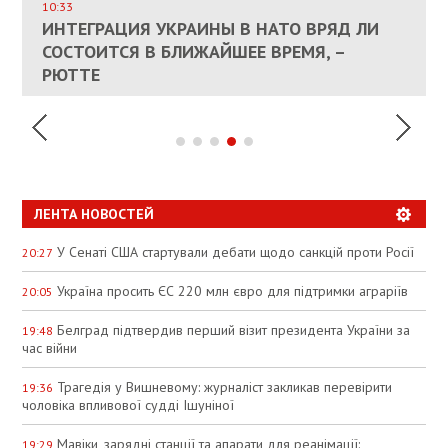
ВЛАСНИКАМ ЗРУЙНОВАНОГО ЖИТЛА
10:33
ДОЗВОЛИЛИ НЕ ПЛАТИТИ ЗА КОМУНАЛКУ
ИНТЕГРАЦИЯ УКРАИНЫ В НАТО ВРЯД ЛИ
СОСТОИТСЯ В БЛИЖАЙШЕЕ ВРЕМЯ, –
КАНДИДАТ В ПРЕМЬЕРЫ ПОЛЬШИ ПРИЗВАЛ
АНАЛІТИКИ JPMORGAN CHASE НАЗВАЛИ
ПАЛИВНИЙ РИНОК РОЗІГРІЛИ ШТУЧНО:
РЮТТЕ
ЕС ПРЕКРАТИТЬ ВОЕННУЮ ПОМОЩЬ
"БАЗОВИЙ" СЦЕНАРІЙ ЗАВЕРШЕННЯ ВІЙНИ
АНАЛІТИКИ ЗВИНУВАТИЛИ АЗС У
УКРАИНЕ
В УКРАЇНІ
СПЕКУЛЯЦІЇ
ЛЕНТА НОВОСТЕЙ
У Сенаті США стартували дебати щодо санкцій проти Росії
20:27
Україна просить ЄС 220 млн євро для підтримки аграріїв
20:05
Белград підтвердив перший візит президента України за
19:48
час війни
Трагедія у Вишневому: журналіст закликав перевірити
19:36
чоловіка впливової судді Ішуніної
Мавіки, зарядні станції та апарати для реанімації:
19:29