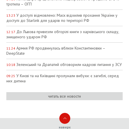
тротила – ОГП
У доступі відмовлено: Маск відхилив прохання України у
13:23
доступі до Starlink для ударів по території РФ
До Львова привезли обгорілі книги з харківського складу,
12:17
знищеного ударом РФ
Армия РФ продвинулась вблизи Константиновки –
11:24
DeepState
Зеленський та Драпатий обговорили кадрові питання у ЗСУ
10:18
У Києві та на Київщині пролунали вибухи: є загиблі, серед
09:25
них дитина
читать все новости
наверх