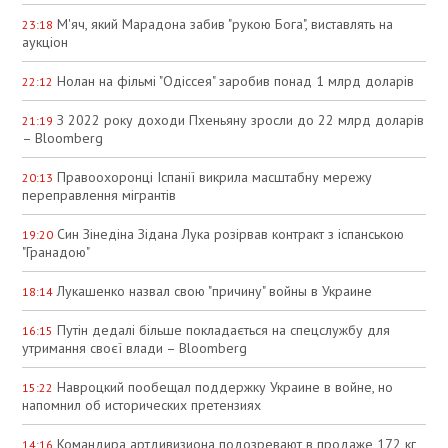
М'яч, який Марадона забив "рукою Бога", виставлять на
23:18
аукціон
Нолан на фільмі "Одіссея" заробив понад 1 млрд доларів
22:12
З 2022 року доходи Пхеньяну зросли до 22 млрд доларів
21:19
– Bloomberg
Правоохоронці Іспанії викрила масштабну мережу
20:13
переправлення мігрантів
Син Зінедіна Зідана Лука розірвав контракт з іспанською
19:20
"Гранадою"
Лукашенко назвал свою "причину" войны в Украине
18:14
Путін дедалі більше покладається на спецслужбу для
16:15
утримання своєї влади – Bloomberg
Навроцкий пообещал поддержку Украине в войне, но
15:22
напомнил об исторических претензиях
Командира артдивизиона подозревают в продаже 172 кг
14:16