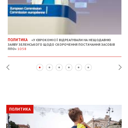
ПОЛИТИКА
«У ЄВРОКОМІСІЇ ВІДРЕАГУВАЛИ НА НЕЩОДАВНЮ
ЗАЯВУ ЗЕЛЕНСЬКОГО ЩОДО СКОРОЧЕННЯ ПОСТАЧАННЯ ЗАСОБІВ
ППО»
10:58
ПОЛИТИКА
ПОЛИТИКА
ОБЩЕСТВО
ПОЛИТИКА
ЭКОНОМИКА