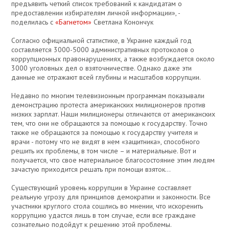
предъявить четкий список требований к кандидатам о
предоставлении избирателям личной информации», -
поделилась с
«Багнетом»
Светлана Конончук
Согласно официальной статистике, в Украине каждый год
составляется 3000-5000 административных протоколов о
коррупционных правонарушениях, а также возбуждается около
3000 уголовных дел о взяточничестве. Однако даже эти
данные не отражают всей глубины и масштабов коррупции.
Недавно по многим телевизионным программам показывали
демонстрацию протеста американских милиционеров против
низких зарплат. Наши милиционеры отличаются от американских
тем, что они не обращаются за помощью к государству. Точно
также не обращаются за помощью к государству учителя и
врачи - потому что не видят в нем «защитника», способного
решить их проблемы, в том числе – и материальные. Вот и
получается, что свое материальное благосостояние этим людям
зачастую приходится решать при помощи взяток…
Существующий уровень коррупции в Украине составляет
реальную угрозу для принципов демократии и законности. Все
участники круглого стола сошлись во мнении, что искоренить
коррупцию удастся лишь в том случае, если все граждане
сознательно подойдут к решению этой проблемы.