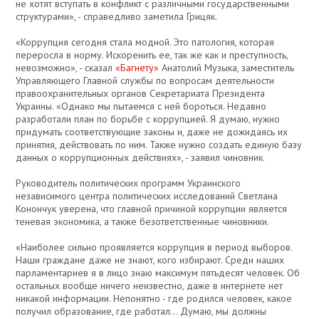
не хотят вступать в конфликт с различными государственными
структурами», - справедливо заметила Грицяк.
«Коррупция сегодня стала модной. Это патология, которая
переросла в норму. Искоренить ее, так же как и преступность,
невозможно», - сказал
«Багнету»
Анатолий Музыка, заместитель
Управляющего Главной службы по вопросам деятельности
правоохранительных органов Секретариата Президента
Украины. «Однако мы пытаемся с ней бороться. Недавно
разработали план по борьбе с коррупцией. Я думаю, нужно
придумать соответствующие законы и, даже не дожидаясь их
принятия, действовать по ним. Также нужно создать единую базу
данных о коррупционных действиях», - заявил чиновник.
Руководитель политических программ Украинского
независимого центра политических исследований Светлана
Конончук уверена, что главной причиной коррупции является
теневая экономика, а также безответственные чиновники.
«Наиболее сильно проявляется коррупция в период выборов.
Наши граждане даже не знают, кого избирают. Среди наших
парламентариев я в лицо знаю максимум пятьдесят человек. Об
остальных вообще ничего неизвестно, даже в интернете нет
никакой информации. Непонятно - где родился человек, какое
получил образование, где работал... Думаю, мы должны