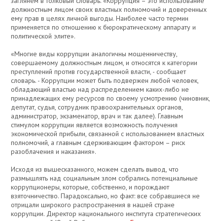
заглянем в толковый словарь. «Коррупция – это использование
должностным лицом своих властных полномочий и доверенных
ему прав в целях личной выгоды. Наиболее часто термин
применяется по отношению к бюрократическому аппарату и
политической элите».
«Многие виды коррупции аналогичны мошенничеству,
совершаемому должностным лицом, и относятся к категории
преступлений против государственной власти, - сообщает
словарь. - Коррупции может быть подвержен любой человек,
обладающий властью над распределением каких-либо не
принадлежащих ему ресурсов по своему усмотрению (чиновник,
депутат, судья, сотрудник правоохранительных органов,
администратор, экзаменатор, врач и так далее). Главным
стимулом коррупции является возможность получения
экономической прибыли, связанной с использованием властных
полномочий, а главным сдерживающим фактором – риск
разоблачения и наказания».
Исходя из вышесказанного, можем сделать вывод, что
размышлять над социальным злом собрались потенциальные
коррупционеры, которые, собственно, и порождают
взяточничество. Парадоксально, но факт: все собравшиеся не
отрицали широкого распространения в нашей стране
коррупции. Директор национального института стратегических