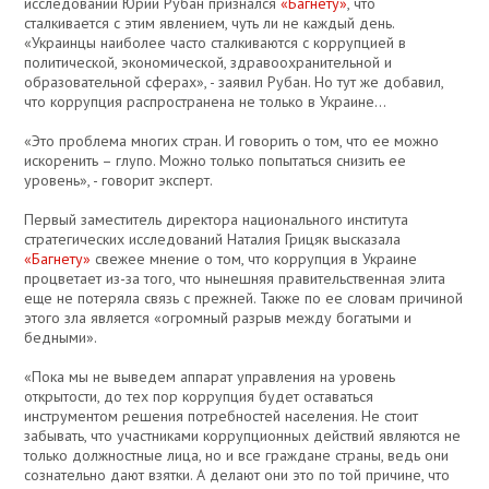
исследований Юрий Рубан признался
«Багнету»
, что
сталкивается с этим явлением, чуть ли не каждый день.
«Украинцы наиболее часто сталкиваются с коррупцией в
политической, экономической, здравоохранительной и
образовательной сферах», - заявил Рубан. Но тут же добавил,
что коррупция распространена не только в Украине…
«Это проблема многих стран. И говорить о том, что ее можно
искоренить – глупо. Можно только попытаться снизить ее
уровень», - говорит эксперт.
Первый заместитель директора национального института
стратегических исследований Наталия Грицяк высказала
«Багнету»
свежее мнение о том, что коррупция в Украине
процветает из-за того, что нынешняя правительственная элита
еще не потеряла связь с прежней. Также по ее словам причиной
этого зла является «огромный разрыв между богатыми и
бедными».
«Пока мы не выведем аппарат управления на уровень
открытости, до тех пор коррупция будет оставаться
инструментом решения потребностей населения. Не стоит
забывать, что участниками коррупционных действий являются не
только должностные лица, но и все граждане страны, ведь они
сознательно дают взятки. А делают они это по той причине, что