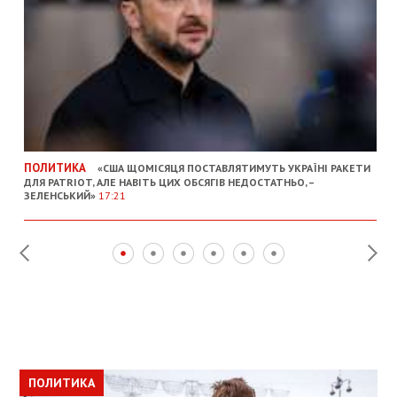
ПОЛИТИКА
«США ЩОМІСЯЦЯ ПОСТАВЛЯТИМУТЬ УКРАЇНІ РАКЕТИ
ДЛЯ PATRIOT, АЛЕ НАВІТЬ ЦИХ ОБСЯГІВ НЕДОСТАТНЬО, –
ЗЕЛЕНСЬКИЙ»
17:21
ПОЛИТИКА
ПОЛИТИКА
ОБЩЕСТВО
ПОЛИТИКА
ЭКОНОМИКА