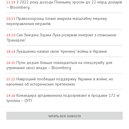
З 2022 року доходи Пхеньяну зросли до 22 млрд доларів
21:19
– Bloomberg
Правоохоронці Іспанії викрила масштабну мережу
20:13
переправлення мігрантів
Син Зінедіна Зідана Лука розірвав контракт з іспанською
19:20
"Гранадою"
Лукашенко назвал свою "причину" войны в Украине
18:14
Путін дедалі більше покладається на спецслужбу для
16:15
утримання своєї влади – Bloomberg
Навроцкий пообещал поддержку Украине в войне, но
15:22
напомнил об исторических претензиях
Командира артдивизиона подозревают в продаже 172 кг
14:16
тротила – ОГП
читать все новости