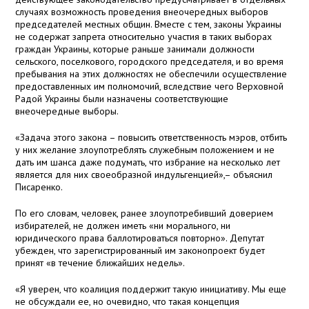
случаях возможность проведения внеочередных выборов
председателей местных общин. Вместе с тем, законы Украины
не содержат запрета относительно участия в таких выборах
граждан Украины, которые раньше занимали должности
сельского, поселкового, городского председателя, и во время
пребывания на этих должностях не обеспечили осуществление
предоставленных им полномочий, вследствие чего Верховной
Радой Украины были назначены соответствующие
внеочередные выборы.
«Задача этого закона – повысить ответственность мэров, отбить
у них желание злоупотреблять служебным положением и не
дать им шанса даже подумать, что избрание на несколько лет
является для них своеобразной индульгенцией»,– объяснил
Писаренко.
По его словам, человек, ранее злоупотребивший доверием
избирателей, не должен иметь «ни морального, ни
юридического права баллотироваться повторно». Депутат
убежден, что зарегистрированный им законопроект будет
принят «в течение ближайших недель».
«Я уверен, что коалиция поддержит такую инициативу. Мы еще
не обсуждали ее, но очевидно, что такая концепция