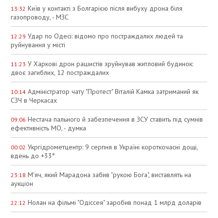
Київ у контакті з Болгарією після вибуху дрона біля
13:32
газопроводу, - МЗС
Удар по Одесі: відомо про постраждалих людей та
12:29
руйнування у місті
У Харкові дрон рашистів зруйнував житловий будинок:
11:23
двоє загиблих, 12 постраждалих
Адміністратор чату "Протест" Віталій Камка затриманий як
10:14
СЗЧ в Черкасах
Нестача пального й забезпечення в ЗСУ ставить під сумнів
09:06
ефективність МО, - думка
Укргідрометцентр: 9 серпня в Україні короткочасні дощі,
00:02
вдень до +33°
М'яч, який Марадона забив "рукою Бога", виставлять на
23:18
аукціон
Нолан на фільмі "Одіссея" заробив понад 1 млрд доларів
22:12