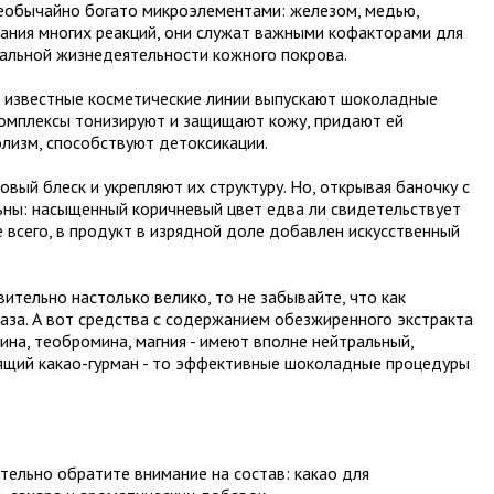
необычайно богато микроэлементами: железом, медью,
ания многих реакций, они служат важными кофакторами для
альной жизнедеятельности кожного покрова.
ие известные косметические линии выпускают шоколадные
 комплексы тонизируют и защищают кожу, придают ей
олизм, способствуют детоксикации.
ый блеск и укрепляют их структуру. Но, открывая баночку с
ьны: насыщенный коричневый цвет едва ли свидетельствует
 всего, в продукт в изрядной доле добавлен искусственный
тельно настолько велико, то не забывайте, что как
за. А вот средства с содержанием обезжиренного экстракта
ина, теобромина, магния - имеют вполне нейтральный,
оящий какао-гурман - то эффективные шоколадные процедуры
тельно обратите внимание на состав: какао для