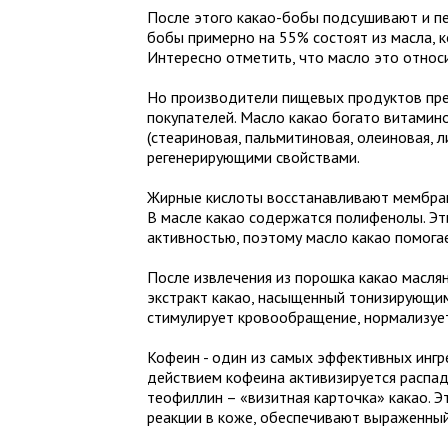
После этого какао-бобы подсушивают и пе
бобы примерно на 55% состоят из масла, 
Интересно отметить, что масло это относ
Но производители пищевых продуктов пре
покупателей. Масло какао богато витамин
(стеариновая, пальмитиновая, олеиновая,
регенерирующими свойствами.
Жирные кислоты восстанавливают мембран
В масле какао содержатся полифенолы. Э
активностью, поэтому масло какао помога
После извлечения из порошка какао масля
экстракт какао, насыщенный тонизирующим
стимулирует кровообращение, нормализует
Кофеин - один из самых эффективных ингр
действием кофеина активизируется распад 
теофиллин – «визитная карточка» какао. 
реакции в коже, обеспечивают выраженны