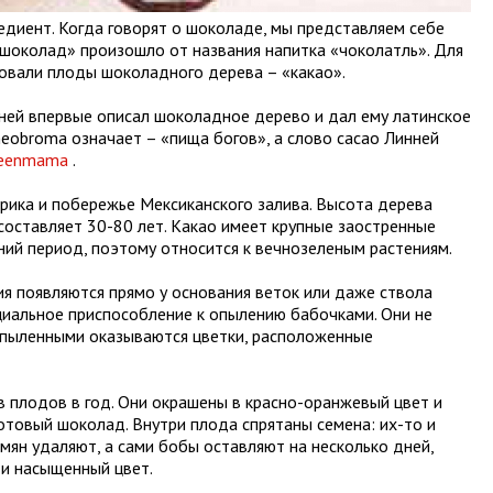
едиент. Когда говорят о шоколаде, мы представляем себе
«шоколад» произошло от названия напитка «чоколатль». Для
зовали плоды шоколадного дерева – «какао».
ней впервые описал шоколадное дерево и дал ему латинское
heobroma означает – «пища богов», а слово сасао Линней
eenmama
.
рика и побережье Мексиканского залива. Высота дерева
 составляет 30-80 лет. Какао имеет крупные заостренные
ний период, поэтому относится к вечнозеленым растениям.
ия появляются прямо у основания веток или даже ствола
ециальное приспособление к опылению бабочками. Они не
опыленными оказываются цветки, расположенные
в плодов в год. Они окрашены в красно-оранжевый цвет и
отовый шоколад. Внутри плода спрятаны семена: их-то и
мян удаляют, а сами бобы оставляют на несколько дней,
и насыщенный цвет.