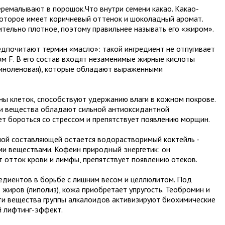
ремалывают в порошок.Что внутри семени какао. Какао-
которое имеет коричневый оттенок и шоколадный аромат.
ительно плотное, поэтому правильнее называть его «жиром».
дпочитают термин «масло»: такой ингредиент не отпугивает
ом F. В его состав входят незаменимые жирные кислоты
 линоленовая), которые обладают выраженными
ы клеток, способствуют удержанию влаги в кожном покрове.
ти вещества обладают сильной антиоксидантной
ет бороться со стрессом и препятствует появлению морщин.
ной составляющей остается водорастворимый коктейль -
и веществами. Кофеин природный энергетик: он
 отток крови и лимфы, препятствует появлению отеков.
едиентов в борьбе с лишним весом и целлюлитом. Под
жиров (липолиз), кожа приобретает упругость. Теобромин и
Эти вещества группы алкалоидов активизируют биохимические
й лифтинг-эффект.