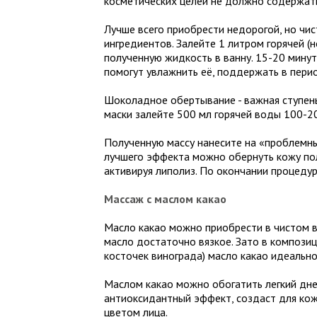
косметических целей не должно содержать
Лучше всего приобрести недорогой, но чи
ингредиентов. Залейте 1 литром горячей (
полученную жидкость в ванну. 15-20 мину
помогут увлажнить её, поддержать в пери
Шоколадное обертывание - важная ступень
маски залейте 500 мл горячей воды 100-20
Полученную массу нанесите на «проблемные
лучшего эффекта можно обернуть кожу по
активируя липолиз. По окончании процеду
Массаж с маслом какао
Масло какао можно приобрести в чистом в
масло достаточно вязкое. Зато в компози
косточек винограда) масло какао идеально
Маслом какао можно обогатить легкий дн
антиоксидантный эффект, создаст для кож
цветом лица.