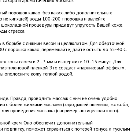
 сахара и ароматических добавок.
стый порошок какао, без каких-либо дополнительных
но не кипящей) воды 100-200 г порошка и вылейте
т шоколадной процедуры придадут упругость Вашей коже,
оды стресса.
 в борьбе с лишним весом и целлюлитом. Для оберточной
0 г порошка какао, перемешайте, дайте остыть до 35-40 С.
» зоны слоем в 2 - 3 мм и выдержите 10 -15 минут. Для
лиэтиленовой пленкой. Это создаст «парниковый эффект»,
ры ополосните кожу теплой водой.
иде. Правда, проводить массаж с ним не очень удобно:
ции с более жидкими маслами (зародышей пшеницы, жожоба,
 для проведения массажа (например, антицелюлитного).
евной крем. Оно обеспечит дополнительный
и подпитку, поможет справиться с потерей тонуса и тусклым