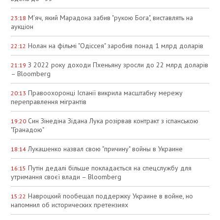
М'яч, який Марадона забив "рукою Бога", виставлять на
23:18
аукціон
Нолан на фільмі "Одіссея" заробив понад 1 млрд доларів
22:12
З 2022 року доходи Пхеньяну зросли до 22 млрд доларів
21:19
– Bloomberg
Правоохоронці Іспанії викрила масштабну мережу
20:13
переправлення мігрантів
Син Зінедіна Зідана Лука розірвав контракт з іспанською
19:20
"Гранадою"
Лукашенко назвал свою "причину" войны в Украине
18:14
Путін дедалі більше покладається на спецслужбу для
16:15
утримання своєї влади – Bloomberg
Навроцкий пообещал поддержку Украине в войне, но
15:22
напомнил об исторических претензиях