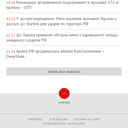
Командира артдивизиона подозревают в продаже 172 кг
14:16
тротила – ОГП
У доступі відмовлено: Маск відхилив прохання України у
13:23
доступі до Starlink для ударів по території РФ
До Львова привезли обгорілі книги з харківського складу,
12:17
знищеного ударом РФ
Армия РФ продвинулась вблизи Константиновки –
11:24
DeepState
читать все новости
наверх
ПРОФАЙЛЫ
O РЕДАКЦИИ
РЕКЛАМА НА САЙТЕ
ИСПОЛЬЗОВАНИЕ МАТЕРИАЛОВ