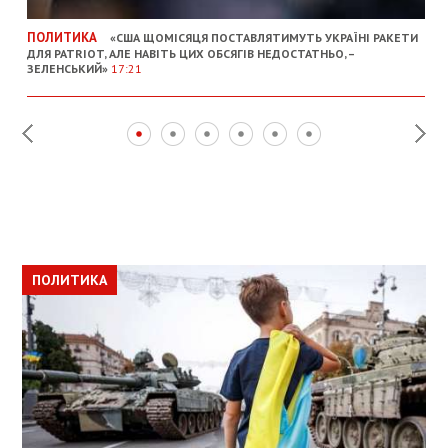
ПОЛИТИКА
«США ЩОМІСЯЦЯ ПОСТАВЛЯТИМУТЬ УКРАЇНІ РАКЕТИ
ДЛЯ PATRIOT, АЛЕ НАВІТЬ ЦИХ ОБСЯГІВ НЕДОСТАТНЬО, –
ЗЕЛЕНСЬКИЙ»
17:21
ПОЛИТИКА
ПОЛИТИКА
ОБЩЕСТВО
ПОЛИТИКА
ЭКОНОМИКА