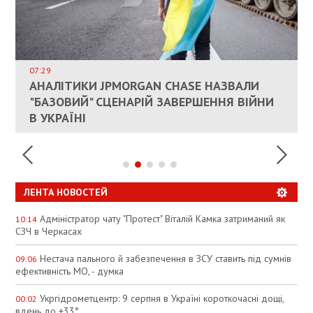
ВЛАСНИКАМ ЗРУЙНОВАНОГО ЖИТЛА
ДОЗВОЛИЛИ НЕ ПЛАТИТИ ЗА КОМУНАЛКУ
ИНТЕГРАЦИЯ УКРАИНЫ В НАТО ВРЯД ЛИ
СОСТОИТСЯ В БЛИЖАЙШЕЕ ВРЕМЯ, –
07:29
КАНДИДАТ В ПРЕМЬЕРЫ ПОЛЬШИ ПРИЗВАЛ
АНАЛІТИКИ JPMORGAN CHASE НАЗВАЛИ
ПАЛИВНИЙ РИНОК РОЗІГРІЛИ ШТУЧНО:
РЮТТЕ
ЕС ПРЕКРАТИТЬ ВОЕННУЮ ПОМОЩЬ
"БАЗОВИЙ" СЦЕНАРІЙ ЗАВЕРШЕННЯ ВІЙНИ
АНАЛІТИКИ ЗВИНУВАТИЛИ АЗС У
УКРАИНЕ
В УКРАЇНІ
СПЕКУЛЯЦІЇ
ЛЕНТА НОВОСТЕЙ
Адміністратор чату "Протест" Віталій Камка затриманий як
10:14
СЗЧ в Черкасах
Нестача пального й забезпечення в ЗСУ ставить під сумнів
09:06
ефективність МО, - думка
Укргідрометцентр: 9 серпня в Україні короткочасні дощі,
00:02
вдень до +33°