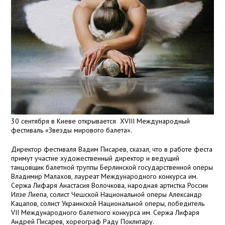
30 сентября в Киеве открывается XVIII Международный
фестиваль «Звезды мирового балета».
Директор фестиваля Вадим Писарев, сказал, что в работе феста
примут участие художественный директор и ведущий
танцовщик балетной труппы Берлинской государственной оперы
Владимир Малахов, лауреат Международного конкурса им.
Сержа Лифаря Анастасия Волочкова, народная артистка России
Илзе Лиепа, солист Чешской Национальной оперы Александр
Кацапов, солист Украинской Национальной оперы, победитель
VII Международного балетного конкурса им. Сержа Лифаря
Андрей Писарев, хореограф Раду Поклитару.