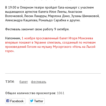
В 19.00 в Оперном театре пройдет Гала-концерт с участием
выдающихся артистов балета Илзе Лиепы, Анастасии
Волочковой, Люсии Лакарры, Марлона Дино, Зузаны Шимаковой,
Александра Кацапова, Рональдо Сарабиа и других.
Фестиваль закончит свою работу 9 октября.
Напомним,
1 ноября прославленный балет Игоря Моисеева
впервые покажет в Украине спектакль, созданный по мотивам
произведений Гоголя на музыку Мусоргского «Ночь на Лысой
горе»
.
ТЭГИ:
балет
фестиваль
Общее количество просмотров:
1061
Facebook
Twitter