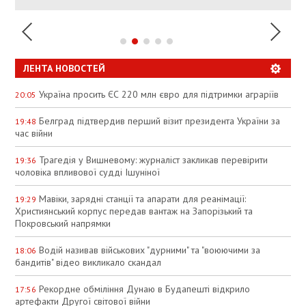
ЛЕНТА НОВОСТЕЙ
Україна просить ЄС 220 млн євро для підтримки аграріїв
20:05
Белград підтвердив перший візит президента України за
19:48
час війни
Трагедія у Вишневому: журналіст закликав перевірити
19:36
чоловіка впливової судді Ішуніної
Мавіки, зарядні станції та апарати для реанімації:
19:29
Християнський корпус передав вантаж на Запорізький та
Покровський напрямки
Водій називав військових "дурними" та "воюючими за
18:06
бандитів" відео викликало скандал
Рекордне обміління Дунаю в Будапешті відкрило
17:56
артефакти Другої світової війни