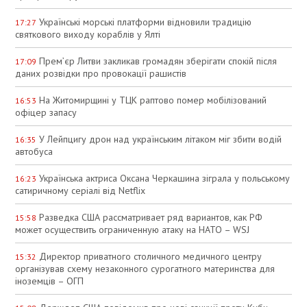
Українські морські платформи відновили традицію
17:27
святкового виходу кораблів у Ялті
Прем’єр Литви закликав громадян зберігати спокій після
17:09
даних розвідки про провокації рашистів
На Житомирщині у ТЦК раптово помер мобілізований
16:53
офіцер запасу
У Лейпцигу дрон над українським літаком міг збити водій
16:35
автобуса
Українська актриса Оксана Черкашина зіграла у польському
16:23
сатиричному серіалі від Netflix
Разведка США рассматривает ряд вариантов, как РФ
15:58
может осуществить ограниченную атаку на НАТО – WSJ
Директор приватного столичного медичного центру
15:32
організував схему незаконного сурогатного материнства для
іноземців – ОГП