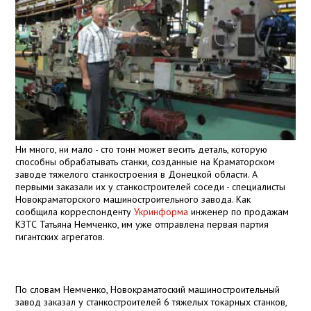
Ни много, ни мало - сто тонн может весить деталь, которую
способны обрабатывать станки, созданные на Краматорском
заводе тяжелого станкостроения в Донецкой области. А
первыми заказали их у станкостроителей соседи - специалисты
Новокраматорского машиностроительного завода. Как
сообщила корреспонденту
Укринформа
инженер по продажам
КЗТС Татьяна Немченко, им уже отправлена первая партия
гигантских агрегатов.
По словам Немченко, Новокраматоский машиностроительный
завод заказал у станкостроителей 6 тяжелых токарных станков,