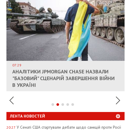
ВЛАСНИКАМ ЗРУЙНОВАНОГО ЖИТЛА
ДОЗВОЛИЛИ НЕ ПЛАТИТИ ЗА КОМУНАЛКУ
ИНТЕГРАЦИЯ УКРАИНЫ В НАТО ВРЯД ЛИ
СОСТОИТСЯ В БЛИЖАЙШЕЕ ВРЕМЯ, –
07:29
КАНДИДАТ В ПРЕМЬЕРЫ ПОЛЬШИ ПРИЗВАЛ
АНАЛІТИКИ JPMORGAN CHASE НАЗВАЛИ
ПАЛИВНИЙ РИНОК РОЗІГРІЛИ ШТУЧНО:
РЮТТЕ
ЕС ПРЕКРАТИТЬ ВОЕННУЮ ПОМОЩЬ
"БАЗОВИЙ" СЦЕНАРІЙ ЗАВЕРШЕННЯ ВІЙНИ
АНАЛІТИКИ ЗВИНУВАТИЛИ АЗС У
УКРАИНЕ
В УКРАЇНІ
СПЕКУЛЯЦІЇ
ЛЕНТА НОВОСТЕЙ
У Сенаті США стартували дебати щодо санкцій проти Росії
20:27