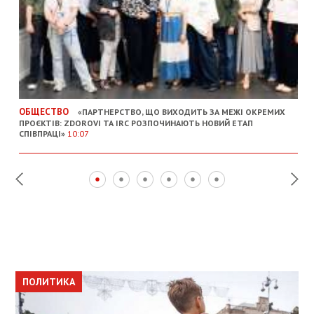
ОБЩЕСТВО
«ПАРТНЕРСТВО, ЩО ВИХОДИТЬ ЗА МЕЖІ ОКРЕМИХ
ПРОЄКТІВ: ZDOROVI ТА IRC РОЗПОЧИНАЮТЬ НОВИЙ ЕТАП
СПІВПРАЦІ»
10:07
ПОЛИТИКА
ПОЛИТИКА
ОБЩЕСТВО
ПОЛИТИКА
ЭКОНОМИКА