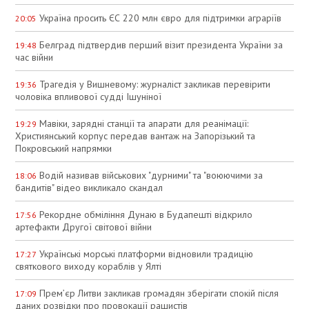
Україна просить ЄС 220 млн євро для підтримки аграріїв
20:05
Белград підтвердив перший візит президента України за
19:48
час війни
Трагедія у Вишневому: журналіст закликав перевірити
19:36
чоловіка впливової судді Ішуніної
Мавіки, зарядні станції та апарати для реанімації:
19:29
Християнський корпус передав вантаж на Запорізький та
Покровський напрямки
Водій називав військових "дурними" та "воюючими за
18:06
бандитів" відео викликало скандал
Рекордне обміління Дунаю в Будапешті відкрило
17:56
артефакти Другої світової війни
Українські морські платформи відновили традицію
17:27
святкового виходу кораблів у Ялті
Прем’єр Литви закликав громадян зберігати спокій після
17:09
даних розвідки про провокації рашистів