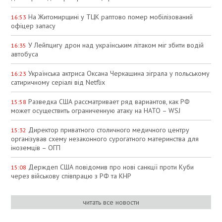
На Житомирщині у ТЦК раптово помер мобілізований
16:53
офіцер запасу
У Лейпцигу дрон над українським літаком міг збити водій
16:35
автобуса
Українська актриса Оксана Черкашина зіграла у польському
16:23
сатиричному серіалі від Netflix
Разведка США рассматривает ряд вариантов, как РФ
15:58
может осуществить ограниченную атаку на НАТО – WSJ
Директор приватного столичного медичного центру
15:32
організував схему незаконного сурогатного материнства для
іноземців – ОГП
Держдеп США повідомив про нові санкції проти Куби
15:08
через військову співпрацю з РФ та КНР
читать все новости