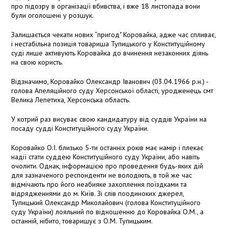
про підозру в організації вбивства, і вже 18 листопада вони
були оголошені у розшук.
Залишається чекати нових “пригод" Коровайка, адже час спливає,
і нестабільна позиція товариша Тупицького у Конституційному
суді лише активують Коровайка до вчинення незаконних діянь
на свою користь.
Відзначимо, Коровайко Олександр Іванович (03.04.1966 р.н.) -
голова Апеляційного суду Херсонської області, уродженець смт
Велика Лепетиха, Херсонська область.
У котрий раз висуває свою кандидатуру від суддів України на
посаду судді Конституційного суду України.
Коровайко О.І. близько 5-ти останніх років має намір і плекає
надії стати суддею Конституційного суду України, або навіть
очолити. Однак, інформацією про проведення будь-яких дій
для зазначеного респонденти не володіють, в той же час
відмічають про його неабияке захоплення поїздками та
відрядженнями до м. Київ. Зі слів поодиноких джерел,
Тупицький Олександр Миколайович (голова Конституційного
суду України) лояльний по відношенню до Коровайка О.М., а
останній, нібито, товаришує з О.М. Тупицьким.