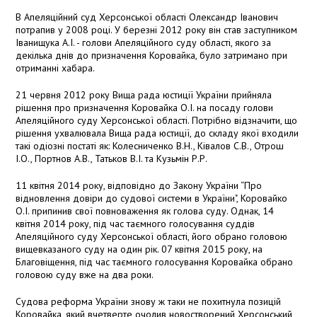
В Апеляційний суд Херсонської області Олександр Іванович
потрапив у 2008 році. У березні 2012 року він став заступником
Іванищука А.І. - голови Апеляційного суду області, якого за
декілька днів до призначення Коровайка, було затримано при
отриманні хабара.
21 червня 2012 року Вища рада юстиції України прийняла
рішення про призначення Коровайка О.І. на посаду голови
Апеляційного суду Херсонської області. Потрібно відзначити, що
рішення ухвалювала Вища рада юстиції, до складу якої входили
такі одіозні постаті як: Колесниченко В.Н., Ківалов С.В., Отрош
І.О., Портнов А.В., Татьков В.І. та Кузьмін Р.Р.
11 квітня 2014 року, відповідно до Закону України “Про
відновлення довіри до судової системи в України", Коровайко
О.І. припинив свої повноваження як голова суду. Однак, 14
квітня 2014 року, під час таємного голосування суддів
Апеляційного суду Херсонської області, його обрано головою
вищевказаного суду на один рік. 07 квітня 2015 року, на
Благовіщення, під час таємного голосування Коровайка обрано
головою суду вже на два роки.
Судова реформа України знову ж таки не похитнула позицій
Коровайка, який вчетверте очолив новостворений Херсонський