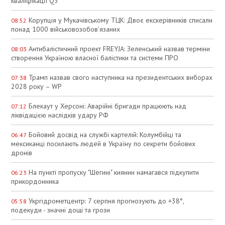
кваліфікації Q3
Корупція у Мукачівському ТЦК: Двоє екскерівників списали
08:52
понад 1000 військовозобов’язаних
Антибалістичний проект FREYJA: Зеленський назвав терміни
08:03
створення Україною власної балістики та системи ПРО
Трамп назвав свого наступника на президентських виборах
07:38
2028 року – WP
Блекаут у Херсоні: Аварійні бригади працюють над
07:12
ліквідацією наслідків удару РФ
Бойовий досвід на службі картелій: Колумбійці та
06:47
мексиканці посилають людей в Україну по секрети бойових
дронів
На пункті пропуску "Шегині" киянин намагався підкупити
06:23
прикордонника
Укргідрометцентр: 7 серпня прогнозують до +38°,
05:58
подекуди - значні дощі та грози