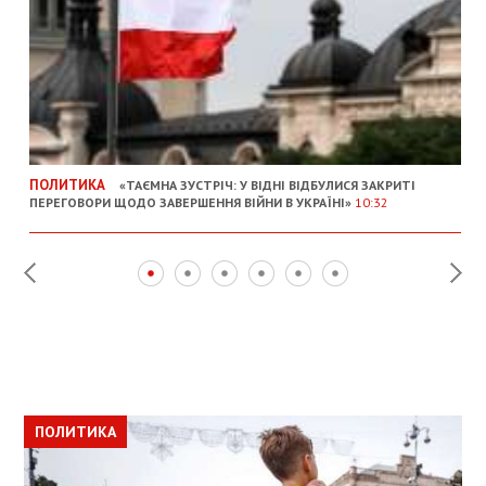
ПОЛИТИКА
«ТАЄМНА ЗУСТРІЧ: У ВІДНІ ВІДБУЛИСЯ ЗАКРИТІ
ПЕРЕГОВОРИ ЩОДО ЗАВЕРШЕННЯ ВІЙНИ В УКРАЇНІ»
10:32
ПОЛИТИКА
ПОЛИТИКА
ОБЩЕСТВО
ПОЛИТИКА
ЭКОНОМИКА