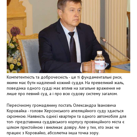
Компетентність та доброчесність - це ті фундаментальні риси,
якими має бути наділений кожний суддя. На превеликий жаль,
поведінка одного судді має вплив на загальне враження не
лише про певний суд, а і про всю судову систему загалом.
Пересічному громадянину постать Олександра Івановича
Коровайка - голови Херсонського апеляційного суду здається
скромною. Наявність однієї квартири та одного автомобіля для
топ- гіредставника суддівського корпусу провінційного міста є
цілком пристойною і викликає довіру. Але у тих, хто знає чи
працює з Коровайко, абсолютна інша точка зору.