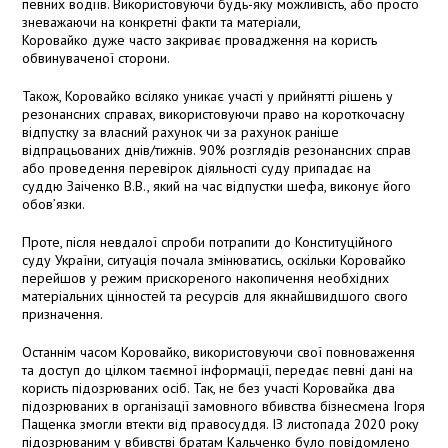
певних водіїв. Використовуючи будь-яку можливість, або просто
зневажаючи на конкретні факти та матеріали,
Коровайко дуже часто закриває провадження на користь
обвинуваченої сторони.
Також, Коровайко всіляко уникає участі у прийнятті рішень у
резонансних справах, використовуючи право на короткочасну
відпустку за власний рахунок чи за рахунок раніше
відпрацьованих днів/тижнів. 90% розглядів резонансних справ
або проведення перевірок діяльності суду припадає на
суддю Заіченко В.В., який на час відпустки шефа, виконує його
обов’язки.
Проте, після невдалої спроби потрапити до Конституційного
суду України, ситуація почала змінюватись, оскільки Коровайко
перейшов у режим прискореного накопичення необхідних
матеріальних цінностей та ресурсів для якнайшвидшого свого
призначення.
Останнім часом Коровайко, використовуючи свої повноваження
та доступ до цілком таємної інформації, передає певні дані на
користь підозрюваних осіб. Так, не без участі Коровайка два
підозрюваних в організації замовного вбивства бізнесмена Ігоря
Пащенка змогли втекти від правосуддя. ІЗ листопада 2020 року
підозрюваним у вбивстві братам Кальченко було повідомлено