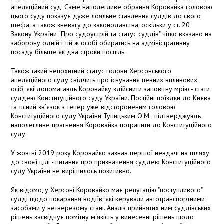
апеляційний суд. Саме наполегливе обрання Коровайка головою
цього суду показує дуже лояльне ставлення суддів до свого
шефа, а також зневагу до законодавства, оскільки у ст. 20
Закону України “Про судоустрій та статус суддів" чітко вказано на
заборону одній і тій ж особі обиратись на адміністративну
посаду більше як два строки поспіль.
Також такий непохитний статус голови Херсонського
апеляційного суду свідчить про існування певних впливових
осіб, які допомагають Коровайку здійснити заповітну мрію - стати
суддею Конституційного суду України. Постійні поїздки до Києва
та тісний зв’язок з тепер уже відстороненим головою
Конституційного суду України Тупицьким О.М., підтверджують
наполегливе прагнення Коровайка потрапити до Конституційного
суду.
У жовтні 2019 року Коровайко зазнав першої невдачі на шляху
до своєї цілі - питання про призначення суддею Конституційного
суду України не вирішилось позитивно.
Як відомо, у Херсоні Коровайко має репутацію "поступливого"
судді щодо покарання водіїв, які керували автотранспортними
засобами у нетверезому стані. Аналіз прийнятих ним суддівських
рішень засвідчує помітну м'якість у винесенні рішень щодо