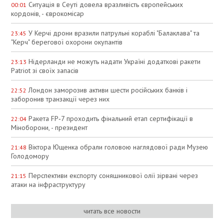
Ситуація в Сеуті довела вразливість європейських
00:01
кордонів, - єврокомісар
У Керчі дрони вразили патрульні кораблі "Балаклава" та
23:45
"Керч" берегової охорони окупантів
Нідерланди не можуть надати Україні додаткові ракети
23:13
Patriot зі своїх запасів
Лондон заморозив активи шести російських банків і
22:52
заборонив транзакції через них
Ракета FP‑7 проходить фінальний етап сертифікації в
22:04
Міноборони, - президент
Віктора Ющенка обрали головою наглядової ради Музею
21:48
Голодомору
Перспективи експорту соняшникової олії зірвані через
21:15
атаки на інфраструктуру
читать все новости