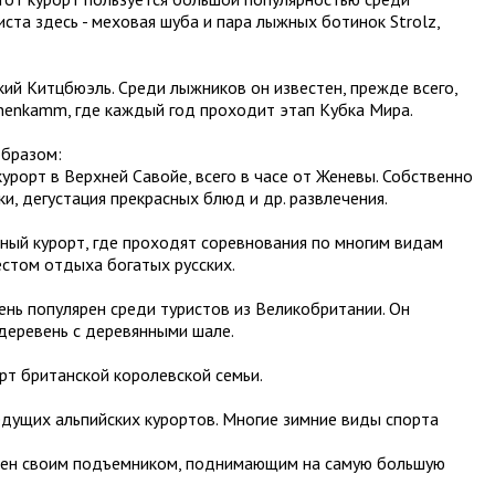
ста здесь - меховая шуба и пара лыжных ботинок Strolz,
кий Китцбюэль. Среди лыжников он известен, прежде всего,
hnenkamm, где каждый год проходит этап Кубка Мира.
образом:
курорт в Верхней Савойе, всего в часе от Женевы. Собственно
улки, дегустация прекрасных блюд и др. развлечения.
жный курорт, где проходят соревнования по многим видам
естом отдыха богатых русских.
чень популярен среди туристов из Великобритании. Он
деревень с деревянными шале.
орт британской королевской семьи.
ведущих альпийских курортов. Многие зимние виды спорта
естен своим подъемником, поднимающим на самую большую