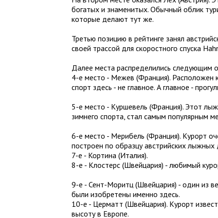
богатых и знаменитых. Обычный облик тури
которые делают тут же.
Третью позицию в рейтинге занял австрийс
своей трассой для скоростного спуска Ha
Далее места распределились следующим 
4-е место - Межев (Франция). Расположен 
спорт здесь - не главное. А главное - прог
5-е место - Куршевель (Франция). Этот лы
зимнего спорта, стал самым популярным м
6-е место - Мерибель (Франция). Курорт о
построен по образцу австрийских лыжных 
7-е - Кортина (Италия).
8-е - Клостерс (Швейцария) - любимый кур
9-е - Сент-Моритц (Швейцария) - один из 
были изобретены именно здесь.
10-е - Церматт (Швейцария). Курорт изв
высоту в Европе.