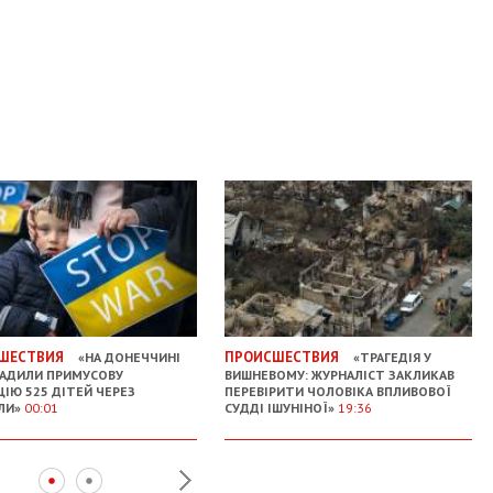
ШЕСТВИЯ
ПРОИСШЕСТВИЯ
«НА ДОНЕЧЧИНІ
«ТРАГЕДІЯ У
АДИЛИ ПРИМУСОВУ
ВИШНЕВОМУ: ЖУРНАЛІСТ ЗАКЛИКАВ
ЦІЮ 525 ДІТЕЙ ЧЕРЕЗ
ПЕРЕВІРИТИ ЧОЛОВІКА ВПЛИВОВОЇ
ЛИ»
00:01
СУДДІ ІШУНІНОЇ»
19:36