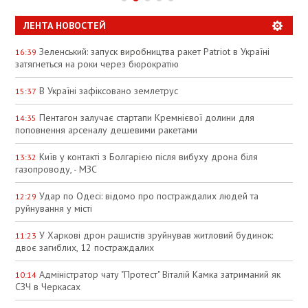
ЛЕНТА НОВОСТЕЙ
Зеленський: запуск виробництва ракет Patriot в Україні
16:39
затягнеться на роки через бюрократію
В Україні зафіксовано землетрус
15:37
Пентагон залучає стартапи Кремнієвої долини для
14:35
поповнення арсеналу дешевими ракетами
Київ у контакті з Болгарією після вибуху дрона біля
13:32
газопроводу, - МЗС
Удар по Одесі: відомо про постраждалих людей та
12:29
руйнування у місті
У Харкові дрон рашистів зруйнував житловий будинок:
11:23
двоє загиблих, 12 постраждалих
Адміністратор чату "Протест" Віталій Камка затриманий як
10:14
СЗЧ в Черкасах