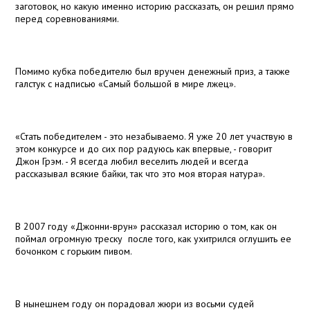
заготовок, но какую именно историю рассказать, он решил прямо
перед соревнованиями.
Помимо кубка победителю был вручен денежный приз, а также
галстук с надписью «Самый большой в мире лжец».
«Стать победителем - это незабываемо. Я уже 20 лет участвую в
этом конкурсе и до сих пор радуюсь как впервые, - говорит
Джон Грэм. - Я всегда любил веселить людей и всегда
рассказывал всякие байки, так что это моя вторая натура».
В 2007 году «Джонни-врун» рассказал историю о том, как он
поймал огромную треску
после того, как ухитрился оглушить ее
бочонком с горьким пивом.
В нынешнем году он порадовал жюри из восьми судей