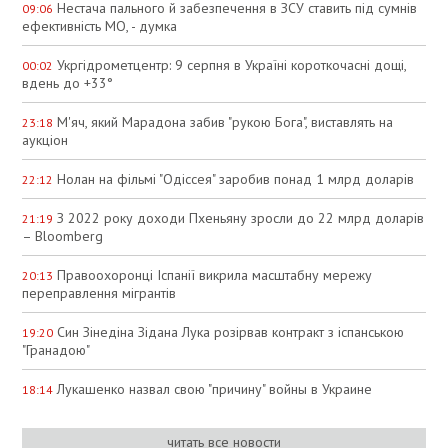
Нестача пального й забезпечення в ЗСУ ставить під сумнів
09:06
ефективність МО, - думка
Укргідрометцентр: 9 серпня в Україні короткочасні дощі,
00:02
вдень до +33°
М'яч, який Марадона забив "рукою Бога", виставлять на
23:18
аукціон
Нолан на фільмі "Одіссея" заробив понад 1 млрд доларів
22:12
З 2022 року доходи Пхеньяну зросли до 22 млрд доларів
21:19
– Bloomberg
Правоохоронці Іспанії викрила масштабну мережу
20:13
переправлення мігрантів
Син Зінедіна Зідана Лука розірвав контракт з іспанською
19:20
"Гранадою"
Лукашенко назвал свою "причину" войны в Украине
18:14
читать все новости