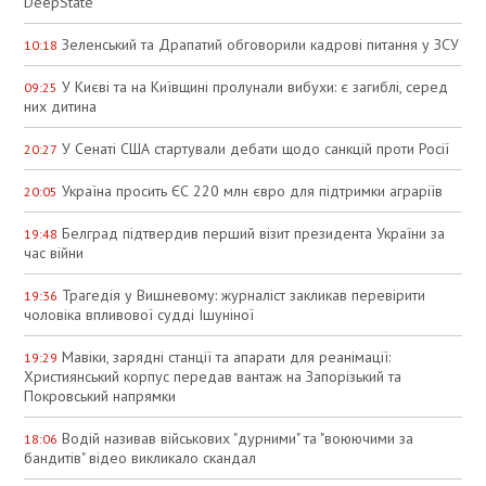
DeepState
Зеленський та Драпатий обговорили кадрові питання у ЗСУ
10:18
У Києві та на Київщині пролунали вибухи: є загиблі, серед
09:25
них дитина
У Сенаті США стартували дебати щодо санкцій проти Росії
20:27
Україна просить ЄС 220 млн євро для підтримки аграріїв
20:05
Белград підтвердив перший візит президента України за
19:48
час війни
Трагедія у Вишневому: журналіст закликав перевірити
19:36
чоловіка впливової судді Ішуніної
Мавіки, зарядні станції та апарати для реанімації:
19:29
Християнський корпус передав вантаж на Запорізький та
Покровський напрямки
Водій називав військових "дурними" та "воюючими за
18:06
бандитів" відео викликало скандал