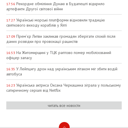
Рекордне обміління Дунаю в Будапешті відкрило
17:56
артефакти Другої світової війни
Українські морські платформи відновили традицію
17:27
святкового виходу кораблів у Ялті
Прем’єр Литви закликав громадян зберігати спокій після
17:09
даних розвідки про провокації рашистів
На Житомирщині у ТЦК раптово помер мобілізований
16:53
офіцер запасу
У Лейпцигу дрон над українським літаком міг збити водій
16:35
автобуса
Українська актриса Оксана Черкашина зіграла у польському
16:23
сатиричному серіалі від Netflix
читать все новости