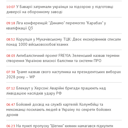
У Баварії затримали українця за підозрою у підготовці
10:07
диверсії на оборонному заводі
Ліга конференцій: "Динамо" перемогло "Карабах" у
09:18
кваліфікації Q3
Корупція у Мукачівському ТЦК: Двоє екскерівників списали
08:52
понад 1000 військовозобов’язаних
Антибалістичний проект FREYJA: Зеленський назвав терміни
08:03
створення Україною власної балістики та системи ПРО
Трамп назвав свого наступника на президентських виборах
07:38
2028 року – WP
Блекаут у Херсоні: Аварійні бригади працюють над
07:12
ліквідацією наслідків удару РФ
Бойовий досвід на службі картелій: Колумбійці та
06:47
мексиканці посилають людей в Україну по секрети бойових
дронів
На пункті пропуску "Шегині" киянин намагався підкупити
06:23