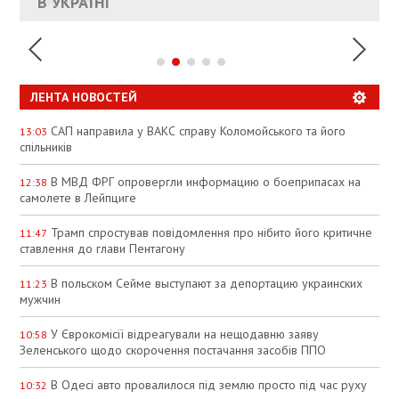
УКРАИНЕ
В УКРАЇНІ
СПЕКУЛЯЦІЇ
ЛЕНТА НОВОСТЕЙ
САП направила у ВАКС справу Коломойського та його
13:03
спільників
В МВД ФРГ опровергли информацию о боеприпасах на
12:38
самолете в Лейпциге
Трамп спростував повідомлення про нібито його критичне
11:47
ставлення до глави Пентагону
В польском Сейме выступают за депортацию украинских
11:23
мужчин
У Єврокомісії відреагували на нещодавню заяву
10:58
Зеленського щодо скорочення постачання засобів ППО
В Одесі авто провалилося під землю просто під час руху
10:32