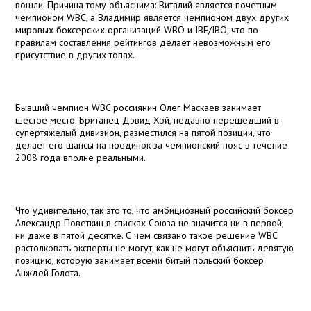
вошли. Причина тому объяснима: Виталий является почетным
чемпионом WBC, а Владимир является чемпионом двух других
мировых боксерских организаций WBO и IBF/IBO, что по
правилам составления рейтингов делает невозможным его
присутствие в других топах.
Бывший чемпион WBC россиянин Олег Маскаев занимает
шестое место. Британец Дэвид Хэй, недавно перешедший в
супертяжелый дивизион, разместился на пятой позиции, что
делает его шансы на поединок за чемпионский пояс в течение
2008 года вполне реальными.
Что удивительно, так это то, что амбициозный российский боксер
Александр Поветкин в списках Союза не значится ни в первой,
ни даже в пятой десятке. С чем связано такое решение WBC
растолковать эксперты не могут, как не могут объяснить девятую
позицию, которую занимает всеми битый польский боксер
Анждей Голота.