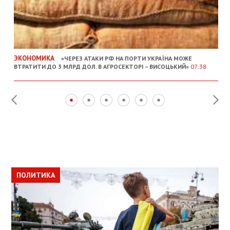
ЭКОНОМИКА
«ЧЕРЕЗ АТАКИ РФ НА ПОРТИ УКРАЇНА МОЖЕ
ВТРАТИТИ ДО 3 МЛРД ДОЛ. В АГРОСЕКТОРІ – ВИСОЦЬКИЙ»
07:38
ПОЛИТИКА
ПОЛИТИКА
ОБЩЕСТВО
ПОЛИТИКА
ЭКОНОМИКА