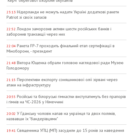
"Керч" берегової охорони окупантів
Нідерланди не можуть надати Україні додаткові ракети
23:13
Patriot зі своїх запасів
Лондон заморозив активи шести російських банків і
22:52
заборонив транзакції через них
Ракета FP‑7 проходить фінальний етап сертифікації в
22:04
Міноборони, - президент
Віктора Ющенка обрали головою наглядової ради Музею
21:48
Голодомору
Перспективи експорту соняшникової олії зірвані через
21:15
атаки на інфраструктуру
Російські та білоруські гімнастки виступатимуть без прапорів
20:55
і гімнів на ЧС‑2026 у Німеччині
У Гданську чоловік напав на українця та двох поляків,
20:02
назвавши їх "бандерівцями"
Священника УПЦ (МП) засудили до 15 років за наведення
19:41