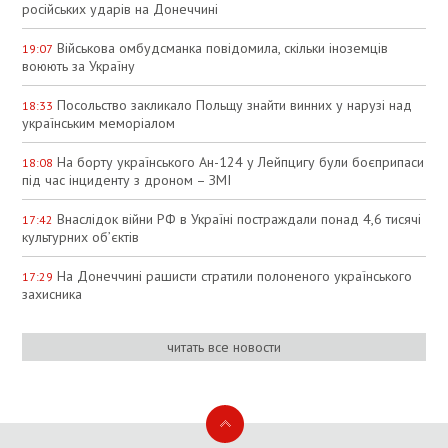
російських ударів на Донеччині
Військова омбудсманка повідомила, скільки іноземців
19:07
воюють за Україну
Посольство закликало Польщу знайти винних у нарузі над
18:33
українським меморіалом
На борту українського Ан-124 у Лейпцигу були боєприпаси
18:08
під час інциденту з дроном – ЗМІ
Внаслідок війни РФ в Україні постраждали понад 4,6 тисячі
17:42
культурних об’єктів
На Донеччині рашисти стратили полоненого українського
17:29
захисника
читать все новости