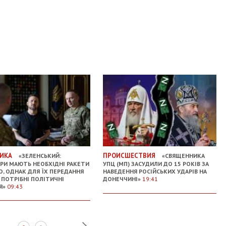
ИКА
ПРОИСШЕСТВИЯ
«ЗЕЛЕНСЬКИЙ:
«СВЯЩЕННИКА
РИ МАЮТЬ НЕОБХІДНІ РАКЕТИ
УПЦ (МП) ЗАСУДИЛИ ДО 15 РОКІВ ЗА
О, ОДНАК ДЛЯ ЇХ ПЕРЕДАННЯ
НАВЕДЕННЯ РОСІЙСЬКИХ УДАРІВ НА
І ПОТРІБНІ ПОЛІТИЧНІ
ДОНЕЧЧИНІ»
19:41
Я»
09:43