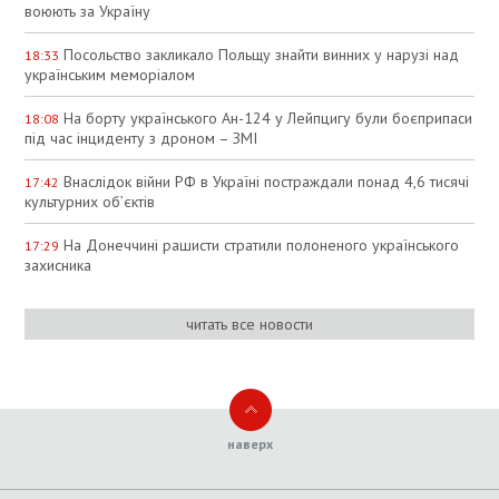
воюють за Україну
Посольство закликало Польщу знайти винних у нарузі над
18:33
українським меморіалом
На борту українського Ан-124 у Лейпцигу були боєприпаси
18:08
під час інциденту з дроном – ЗМІ
Внаслідок війни РФ в Україні постраждали понад 4,6 тисячі
17:42
культурних об’єктів
На Донеччині рашисти стратили полоненого українського
17:29
захисника
читать все новости
наверх