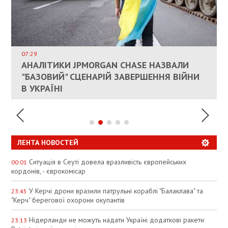
ВЛАСНИКАМ ЗРУЙНОВАНОГО ЖИТЛА
ДОЗВОЛИЛИ НЕ ПЛАТИТИ ЗА КОМУНАЛКУ
ИНТЕГРАЦИЯ УКРАИНЫ В НАТО ВРЯД ЛИ
СОСТОИТСЯ В БЛИЖАЙШЕЕ ВРЕМЯ, –
07:29
КАНДИДАТ В ПРЕМЬЕРЫ ПОЛЬШИ ПРИЗВАЛ
АНАЛІТИКИ JPMORGAN CHASE НАЗВАЛИ
ПАЛИВНИЙ РИНОК РОЗІГРІЛИ ШТУЧНО:
РЮТТЕ
ЕС ПРЕКРАТИТЬ ВОЕННУЮ ПОМОЩЬ
"БАЗОВИЙ" СЦЕНАРІЙ ЗАВЕРШЕННЯ ВІЙНИ
АНАЛІТИКИ ЗВИНУВАТИЛИ АЗС У
УКРАИНЕ
В УКРАЇНІ
СПЕКУЛЯЦІЇ
ЛЕНТА НОВОСТЕЙ
Ситуація в Сеуті довела вразливість європейських
00:01
кордонів, - єврокомісар
У Керчі дрони вразили патрульні кораблі "Балаклава" та
23:45
"Керч" берегової охорони окупантів
Нідерланди не можуть надати Україні додаткові ракети
23:13