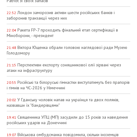
Patriot зі своїх запасів
Лондон заморозив активи шести російських банків і
22:52
заборонив транзакції через них
Ракета FP‑7 проходить фінальний етап сертифікації в
22:04
Міноборони, - президент
Віктора Ющенка обрали головою наглядової ради Музею
21:48
Голодомору
Перспективи експорту соняшникової олії зірвані через
21:15
атаки на інфраструктуру
Російські та білоруські гімнастки виступатимуть без прапорів
20:55
і гімнів на ЧС‑2026 у Німеччині
У Гданську чоловік напав на українця та двох поляків,
20:02
назвавши їх "бандерівцями"
Священника УПЦ (МП) засудили до 15 років за наведення
19:41
російських ударів на Донеччині
Військова омбудсманка повідомила, скільки іноземців
19:07