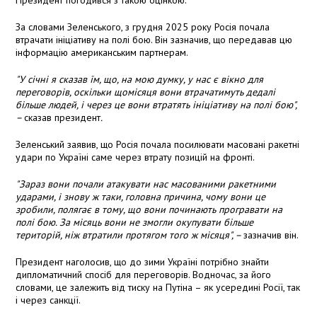
Президент погодився з такою оцінкою.
За словами Зеленського, з грудня 2025 року Росія почала
втрачати ініціативу на полі бою. Він зазначив, що передавав цю
інформацію американським партнерам.
"У січні я сказав їм, що, на мою думку, у нас є вікно для
переговорів, оскільки щомісяця вони втрачатимуть дедалі
більше людей, і через це вони втратять ініціативу на полі бою",
–
сказав президент
.
Зеленський заявив, що Росія почала посилювати масовані ракетні
удари по Україні саме через втрату позицій на фронті.
"Зараз вони почали атакувати нас масованими ракетними
ударами, і знову ж таки, головна причина, чому вони це
зробили, полягає в тому, що вони починають програвати на
полі бою. За місяць вони не змогли окупувати більше
територій, ніж втратили протягом того ж місяця", –
зазначив він.
Президент наголосив, що до зими Україні потрібно знайти
дипломатичний спосіб для переговорів. Водночас, за його
словами, це залежить від тиску на Путіна – як усередині Росії, так
і через санкції.