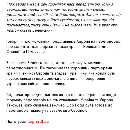
"Тож зараз у нас є цей проміжок часу перед зимою. Тому я
вважаю, що перед зимою нам потрібно знайти спосіб,
дипломатичний спосіб, сісти й поговорити. Але це залежить від
тиску на путіна, тиску в його суспільстві, і я вважаю, що він
посилюється, тиску санкціями – не скасовувати їх, а вводити
нові", –
сказав Зеленський
.
Говорячи про можливих представників Європи на переговорах,
президент згадав формат із трьох країн – Великої Британії,
Франції та Німеччини.
За словами Зеленського, ці держави можуть виступити
переговорниками. Він також назвав хорошими партнерами
країни Північної Європи та згадав Туреччину, яка хотіла бути
посередником і вже допомагала в питанні повернення
українських військовополонених.
Водночас президент наголосив, що остаточне рішення щодо
формату переговорів мають ухвалювати Україна та Європа.
Також, за його словами, важливо, щоб Росія була готова до
переговорів, діалогу та взаємодії з Європою.
Підготував:
Сергій Дага