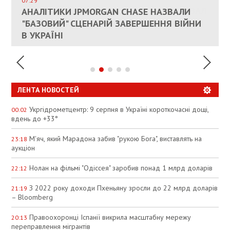
СОСТОИТСЯ В БЛИЖАЙШЕЕ ВРЕМЯ, –
07:29
КАНДИДАТ В ПРЕМЬЕРЫ ПОЛЬШИ ПРИЗВАЛ
АНАЛІТИКИ JPMORGAN CHASE НАЗВАЛИ
ПАЛИВНИЙ РИНОК РОЗІГРІЛИ ШТУЧНО:
РЮТТЕ
ЕС ПРЕКРАТИТЬ ВОЕННУЮ ПОМОЩЬ
"БАЗОВИЙ" СЦЕНАРІЙ ЗАВЕРШЕННЯ ВІЙНИ
АНАЛІТИКИ ЗВИНУВАТИЛИ АЗС У
УКРАИНЕ
В УКРАЇНІ
СПЕКУЛЯЦІЇ
ЛЕНТА НОВОСТЕЙ
Укргідрометцентр: 9 серпня в Україні короткочасні дощі,
00:02
вдень до +33°
М'яч, який Марадона забив "рукою Бога", виставлять на
23:18
аукціон
Нолан на фільмі "Одіссея" заробив понад 1 млрд доларів
22:12
З 2022 року доходи Пхеньяну зросли до 22 млрд доларів
21:19
– Bloomberg
Правоохоронці Іспанії викрила масштабну мережу
20:13
переправлення мігрантів