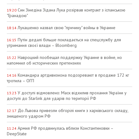
Син Зінедіна Зідана Лука розірвав контракт з іспанською
19:20
"Гранадою"
Лукашенко назвал свою "причину" войны в Украине
18:14
Путін дедалі більше покладається на спецслужбу для
16:15
утримання своєї влади – Bloomberg
Навроцкий пообещал поддержку Украине в войне, но
15:22
напомнил об исторических претензиях
Командира артдивизиона подозревают в продаже 172 кг
14:16
тротила – ОГП
У доступі відмовлено: Маск відхилив прохання України у
13:23
доступі до Starlink для ударів по території РФ
До Львова привезли обгорілі книги з харківського складу,
12:17
знищеного ударом РФ
Армия РФ продвинулась вблизи Константиновки –
11:24
DeepState