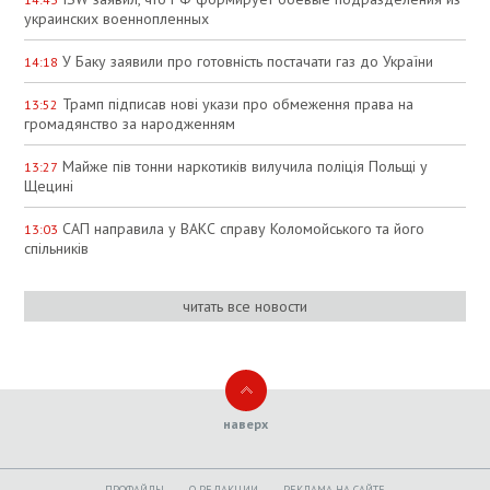
украинских военнопленных
У Баку заявили про готовність постачати газ до України
14:18
Трамп підписав нові укази про обмеження права на
13:52
громадянство за народженням
Майже пів тонни наркотиків вилучила поліція Польщі у
13:27
Щецині
САП направила у ВАКС справу Коломойського та його
13:03
спільників
читать все новости
наверх
ПРОФАЙЛЫ
O РЕДАКЦИИ
РЕКЛАМА НА САЙТЕ