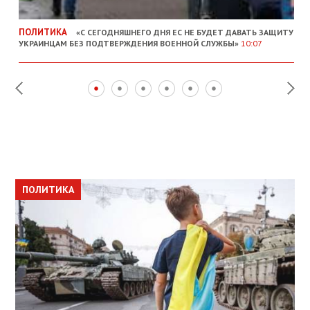
ПОЛИТИКА
«С СЕГОДНЯШНЕГО ДНЯ ЕС НЕ БУДЕТ ДАВАТЬ ЗАЩИТУ
УКРАИНЦАМ БЕЗ ПОДТВЕРЖДЕНИЯ ВОЕННОЙ СЛУЖБЫ»
10:07
ПОЛИТИКА
ПОЛИТИКА
ОБЩЕСТВО
ПОЛИТИКА
ЭКОНОМИКА