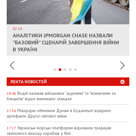
ВЛАСНИКАМ ЗРУЙНОВАНОГО ЖИТЛА
ДОЗВОЛИЛИ НЕ ПЛАТИТИ ЗА КОМУНАЛКУ
ИНТЕГРАЦИЯ УКРАИНЫ В НАТО ВРЯД ЛИ
СОСТОИТСЯ В БЛИЖАЙШЕЕ ВРЕМЯ, –
07:29
КАНДИДАТ В ПРЕМЬЕРЫ ПОЛЬШИ ПРИЗВАЛ
АНАЛІТИКИ JPMORGAN CHASE НАЗВАЛИ
ПАЛИВНИЙ РИНОК РОЗІГРІЛИ ШТУЧНО:
РЮТТЕ
ЕС ПРЕКРАТИТЬ ВОЕННУЮ ПОМОЩЬ
"БАЗОВИЙ" СЦЕНАРІЙ ЗАВЕРШЕННЯ ВІЙНИ
АНАЛІТИКИ ЗВИНУВАТИЛИ АЗС У
УКРАИНЕ
В УКРАЇНІ
СПЕКУЛЯЦІЇ
ЛЕНТА НОВОСТЕЙ
Водій називав військових "дурними" та "воюючими за
18:06
бандитів" відео викликало скандал
Рекордне обміління Дунаю в Будапешті відкрило
17:56
артефакти Другої світової війни
Українські морські платформи відновили традицію
17:27
святкового виходу кораблів у Ялті