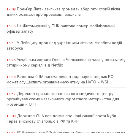
Прем’єр Литви закликав громадян зберігати спокій після
17:09
даних розвідки про провокації рашистів
На Житомирщині у ТЦК раптово помер мобілізований
16:53
офіцер запасу
У Лейпцигу дрон над українським літаком міг збити водій
16:35
автобуса
Українська актриса Оксана Черкашина зіграла у польському
16:23
сатиричному серіалі від Netflix
Разведка США рассматривает ряд вариантов, как РФ
15:58
может осуществить ограниченную атаку на НАТО – WSJ
Директор приватного столичного медичного центру
15:32
організував схему незаконного сурогатного материнства для
іноземців – ОГП
Держдеп США повідомив про нові санкції проти Куби
15:08
через військову співпрацю з РФ та КНР
ISW заявил, что РФ формирует боевые подразделения из
14:43