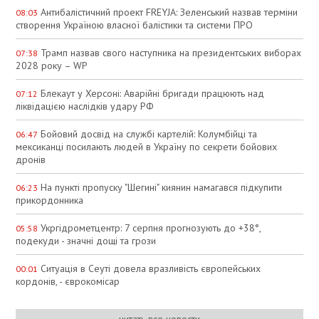
Антибалістичний проект FREYJA: Зеленський назвав терміни
08:03
створення Україною власної балістики та системи ПРО
Трамп назвав свого наступника на президентських виборах
07:38
2028 року – WP
Блекаут у Херсоні: Аварійні бригади працюють над
07:12
ліквідацією наслідків удару РФ
Бойовий досвід на службі картелій: Колумбійці та
06:47
мексиканці посилають людей в Україну по секрети бойових
дронів
На пункті пропуску "Шегині" киянин намагався підкупити
06:23
прикордонника
Укргідрометцентр: 7 серпня прогнозують до +38°,
05:58
подекуди - значні дощі та грози
Ситуація в Сеуті довела вразливість європейських
00:01
кордонів, - єврокомісар