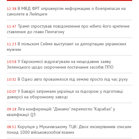
В МВД ФРГ опровергли информацию о боеприпасах на
12:38
самолете в Лейпциге
Трамп спростував повідомлення про нібито його критичне
11:47
ставлення до глави Пентагону
В польском Сейме выступают за депортацию украинских
11:23
мужчин
У Єврокомісії відреагували на нещодавню заяву
10:58
Зеленського щодо скорочення постачання засобів ППО
В Одесі авто провалилося під землю просто під час руху
10:32
У Баварії затримали українця за підозрою у підготовці
10:07
диверсії на оборонному заводі
Ліга конференцій: "Динамо" перемогло "Карабах" у
09:18
кваліфікації Q3
Корупція у Мукачівському ТЦК: Двоє екскерівників списали
08:52
понад 1000 військовозобов’язаних