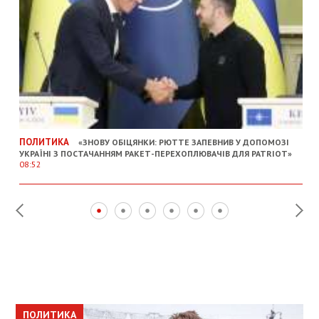
ПОЛИТИКА
«ЗНОВУ ОБІЦЯНКИ: РЮТТЕ ЗАПЕВНИВ У ДОПОМОЗІ
УКРАЇНІ З ПОСТАЧАННЯМ РАКЕТ-ПЕРЕХОПЛЮВАЧІВ ДЛЯ PATRIOT»
08:52
ПОЛИТИКА
ПОЛИТИКА
ОБЩЕСТВО
ПОЛИТИКА
ЭКОНОМИКА