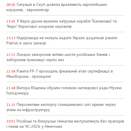
Ситуація в Сеуті довела вразливість європейських
00:01
кордонів, - єврокомісар
У Керчі дрони вразили патрульні кораблі "Балаклава" та
23:45
"Керч" берегової охорони окупантів
Нідерланди не можуть надати Україні додаткові ракети
23:13
Patriot зі своїх запасів
Лондон заморозив активи шести російських банків і
22:52
заборонив транзакції через них
Ракета FP‑7 проходить фінальний етап сертифікації в
22:04
Міноборони, - президент
Віктора Ющенка обрали головою наглядової ради Музею
21:48
Голодомору
Перспективи експорту соняшникової олії зірвані через
21:15
атаки на інфраструктуру
Російські та білоруські гімнастки виступатимуть без прапорів
20:55
і гімнів на ЧС‑2026 у Німеччині