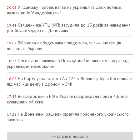
У Гданську чоловік напав на українця та двох поляків,
20:02
назвавши їх "бандерівцями"
Священника УПЦ (МП) засудили до 15 років за наведення
19:41
російських ударів на Донеччині
Військова омбудсманка повідомила, скільки іноземців
19:07
воюють за Україну
Посольство закликало Польщу знайти винних у нарузі над
18:33
українським меморіалом
На борту українського Ан-124 у Лейпцигу були боєприпаси
18:08
під час інциденту з дроном – ЗМІ
Внаслідок війни РФ в Україні постраждали понад 4,6 тисячі
17:42
культурних об’єктів
На Донеччині рашисти стратили полоненого українського
17:29
захисника
читать все новости