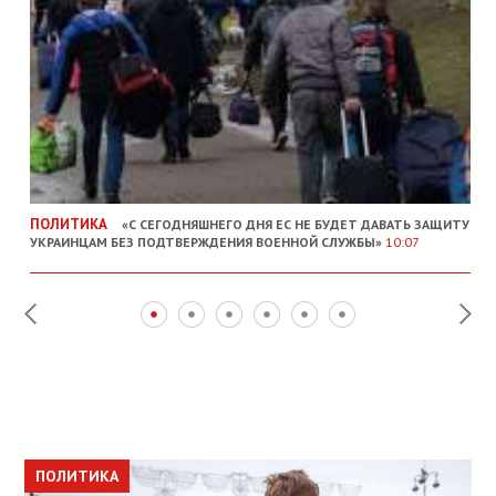
ПОЛИТИКА
«С СЕГОДНЯШНЕГО ДНЯ ЕС НЕ БУДЕТ ДАВАТЬ ЗАЩИТУ
УКРАИНЦАМ БЕЗ ПОДТВЕРЖДЕНИЯ ВОЕННОЙ СЛУЖБЫ»
10:07
ПОЛИТИКА
ПОЛИТИКА
ОБЩЕСТВО
ПОЛИТИКА
ЭКОНОМИКА