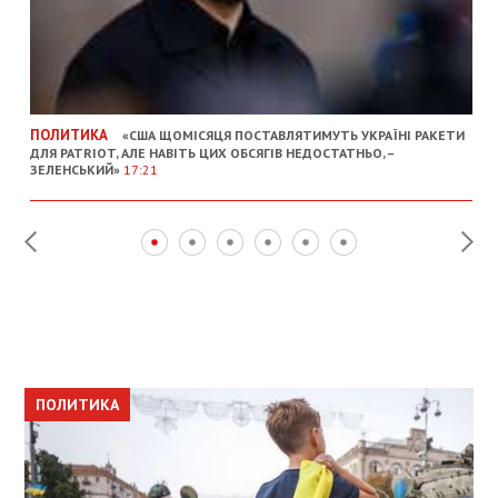
ПОЛИТИКА
«США ЩОМІСЯЦЯ ПОСТАВЛЯТИМУТЬ УКРАЇНІ РАКЕТИ
ДЛЯ PATRIOT, АЛЕ НАВІТЬ ЦИХ ОБСЯГІВ НЕДОСТАТНЬО, –
ЗЕЛЕНСЬКИЙ»
17:21
ПОЛИТИКА
ПОЛИТИКА
ОБЩЕСТВО
ПОЛИТИКА
ЭКОНОМИКА