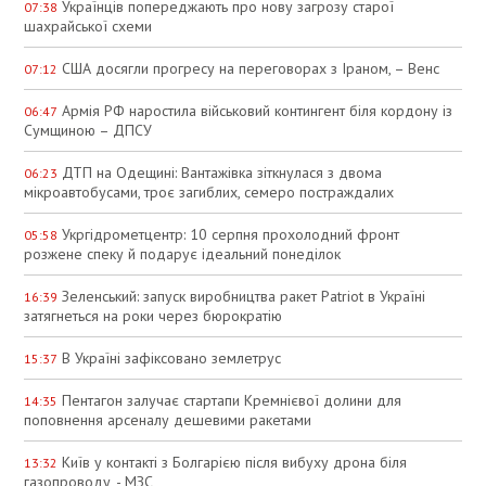
Українців попереджають про нову загрозу старої
07:38
шахрайської схеми
США досягли прогресу на переговорах з Іраном, – Венс
07:12
Армія РФ наростила військовий контингент біля кордону із
06:47
Сумщиною – ДПСУ
ДТП на Одещині: Вантажівка зіткнулася з двома
06:23
мікроавтобусами, троє загиблих, семеро постраждалих
Укргідрометцентр: 10 серпня прохолодний фронт
05:58
розжене спеку й подарує ідеальний понеділок
Зеленський: запуск виробництва ракет Patriot в Україні
16:39
затягнеться на роки через бюрократію
В Україні зафіксовано землетрус
15:37
Пентагон залучає стартапи Кремнієвої долини для
14:35
поповнення арсеналу дешевими ракетами
Київ у контакті з Болгарією після вибуху дрона біля
13:32
газопроводу, - МЗС