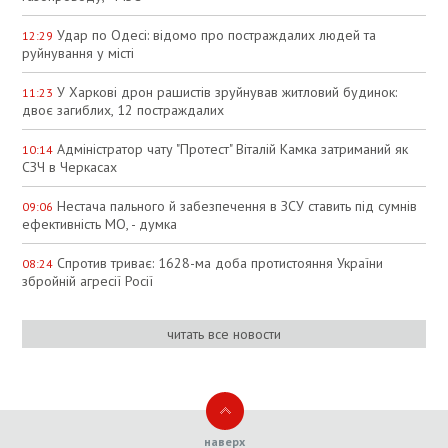
Удар по Одесі: відомо про постраждалих людей та
12:29
руйнування у місті
У Харкові дрон рашистів зруйнував житловий будинок:
11:23
двоє загиблих, 12 постраждалих
Адміністратор чату "Протест" Віталій Камка затриманий як
10:14
СЗЧ в Черкасах
Нестача пального й забезпечення в ЗСУ ставить під сумнів
09:06
ефективність МО, - думка
Спротив триває: 1628-ма доба протистояння України
08:24
збройній агресії Росії
читать все новости
наверх