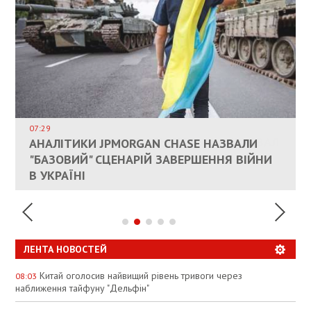
ВЛАСНИКАМ ЗРУЙНОВАНОГО ЖИТЛА
ДОЗВОЛИЛИ НЕ ПЛАТИТИ ЗА КОМУНАЛКУ
ИНТЕГРАЦИЯ УКРАИНЫ В НАТО ВРЯД ЛИ
СОСТОИТСЯ В БЛИЖАЙШЕЕ ВРЕМЯ, –
07:29
КАНДИДАТ В ПРЕМЬЕРЫ ПОЛЬШИ ПРИЗВАЛ
АНАЛІТИКИ JPMORGAN CHASE НАЗВАЛИ
ПАЛИВНИЙ РИНОК РОЗІГРІЛИ ШТУЧНО:
РЮТТЕ
ЕС ПРЕКРАТИТЬ ВОЕННУЮ ПОМОЩЬ
"БАЗОВИЙ" СЦЕНАРІЙ ЗАВЕРШЕННЯ ВІЙНИ
АНАЛІТИКИ ЗВИНУВАТИЛИ АЗС У
УКРАИНЕ
В УКРАЇНІ
СПЕКУЛЯЦІЇ
ЛЕНТА НОВОСТЕЙ
Китай оголосив найвищий рівень тривоги через
08:03
наближення тайфуну "Дельфін"