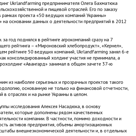
лдинг Ukrlandfarming предпринимателя Олега Бахматюка
льскохозяйственной и пищевой отраслей. Его по заказу
в рамках проекта «50 ведущих компаний Украины»
» на основании данных о деятельности предприятий в 2012
. за год поднялся в рейтинге агрокомпаний сразу на 7
щего рейтинга – «Мироновский хлебопродукт», «Кернел»,
щем рейтинге 50 ведущих компаний, Ukrlandfarming занял 6-е
как консолидированный холдинг участия не принимала, а
агрохолдинг «Авангард» занимал в общем зачете 37-ю
им из наиболее серьезных и прозрачных проектов такого
тодологию, основанную не только на финансовой отчетности,
й в отраслях и на рынке Украины в целом.
уппы исследования Алексея Насадюка, в основу
атели, которые дополнены рядом качественных
еятельности компании. В частности, помимо доходности и
ость активов предприятия, объемы амортизационных
асштабы внешнеэкономической деятельности и, в отдельных