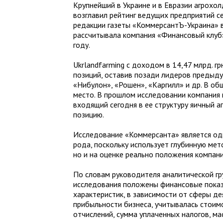
Крупнейший в Украине и в Евразии агрохо
возглавил рейтинг ведущих предприятий се
редакции газеты «КоммерсантЪ-Украина» 
рассчитывала компания «Финансовый клуб
году.
Ukrlandfarming с доходом в 14,47 млрд. грн
позиций, оставив позади лидеров предыду
«Нибулон», «Рошен», «Каргилл» и др. В об
место. В прошлом исследовании компания 
входящий сегодня в ее структуру яичный 
позицию.
Исследование «Коммерсанта» является одн
рода, поскольку использует глубинную ме
но и на оценке реально положения компани
По словам руководителя аналитической гр
исследования положены финансовые показ
характеристик, в зависимости от сферы д
прибыльности бизнеса, учитывалась стоим
отчислений, сумма уплаченных налогов, м