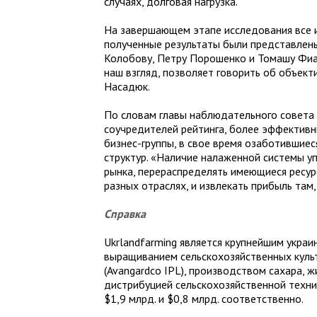
случаях, долговая нагрузка.
На завершающем этапе исследования все и
полученные результаты были представлен
Колобову, Петру Порошенко и Томашу Фиал
наш взгляд, позволяет говорить об объект
Насадюк.
По словам главы наблюдательного совета 
соучредителей рейтинга, более эффективн
бизнес-группы, в свое время озаботившие
структур. «Наличие налаженной системы у
рынка, перераспределять имеющиеся ресур
разных отраслях, и извлекать прибыль там,
Справка
Ukrlandfarming является крупнейшим укра
выращиванием сельскохозяйственных культ
(Avangardco IPL), производством сахара, 
дистрибуцией сельскохозяйственной техни
$1,9 млрд. и $0,8 млрд. соответственно.