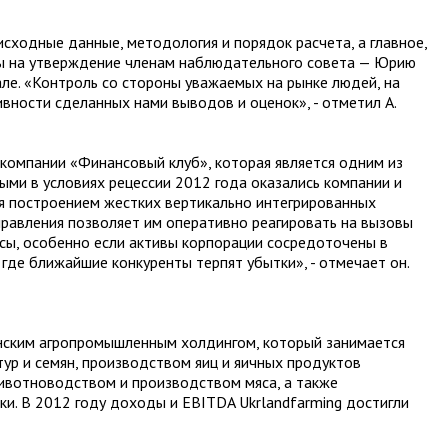
сходные данные, методология и порядок расчета, а главное,
ы на утверждение членам наблюдательного совета — Юрию
е. «Контроль со стороны уважаемых на рынке людей, на
ивности сделанных нами выводов и оценок», - отметил А.
компании «Финансовый клуб», которая является одним из
ыми в условиях рецессии 2012 года оказались компании и
ся построением жестких вертикально интегрированных
правления позволяет им оперативно реагировать на вызовы
сы, особенно если активы корпорации сосредоточены в
 где ближайшие конкуренты терпят убытки», - отмечает он.
инским агропромышленным холдингом, который занимается
ур и семян, производством яиц и яичных продуктов
животноводством и производством мяса, а также
ки. В 2012 году доходы и EBITDA Ukrlandfarming достигли