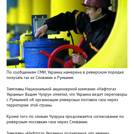
По сообщениям СМИ, Украина намерена в реверсном порядке
получать газ из Словакии и Румынии.
Замглавы Национальной акционерной компании «Нафтогаз
Украины» Вадим Чупрун отметил, что Украина ведет переговоры
с Румынией об организации реверсных поставок газа через
территорию этой страны.
Кроме того по словам Чупруна продолжается согласование по
реверсным поставкам газа через Словакию.
Замглавы «Нафтогаз Украины» подчеркнул, что именно