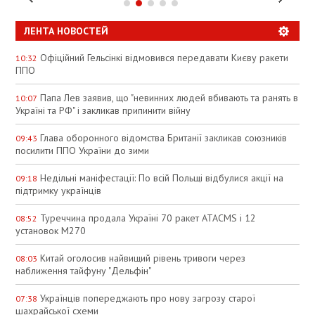
ЛЕНТА НОВОСТЕЙ
Офіційний Гельсінкі відмовився передавати Києву ракети
10:32
ППО
Папа Лев заявив, що "невинних людей вбивають та ранять в
10:07
Україні та РФ" і закликав припинити війну
Глава оборонного відомства Британії закликав союзників
09:43
посилити ППО України до зими
Недільні маніфестації: По всій Польщі відбулися акції на
09:18
підтримку українців
Туреччина продала Україні 70 ракет ATACMS і 12
08:52
установок M270
Китай оголосив найвищий рівень тривоги через
08:03
наближення тайфуну "Дельфін"
Українців попереджають про нову загрозу старої
07:38
шахрайської схеми