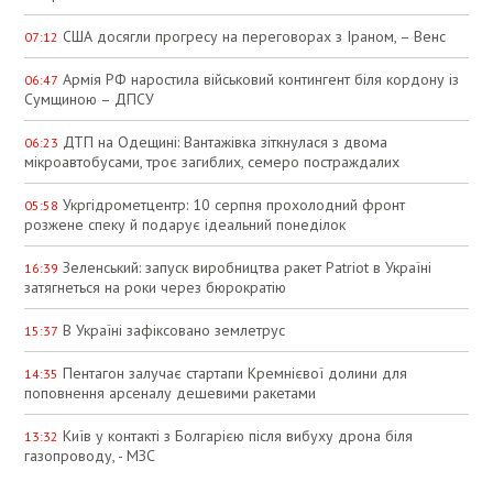
США досягли прогресу на переговорах з Іраном, – Венс
07:12
Армія РФ наростила військовий контингент біля кордону із
06:47
Сумщиною – ДПСУ
ДТП на Одещині: Вантажівка зіткнулася з двома
06:23
мікроавтобусами, троє загиблих, семеро постраждалих
Укргідрометцентр: 10 серпня прохолодний фронт
05:58
розжене спеку й подарує ідеальний понеділок
Зеленський: запуск виробництва ракет Patriot в Україні
16:39
затягнеться на роки через бюрократію
В Україні зафіксовано землетрус
15:37
Пентагон залучає стартапи Кремнієвої долини для
14:35
поповнення арсеналу дешевими ракетами
Київ у контакті з Болгарією після вибуху дрона біля
13:32
газопроводу, - МЗС