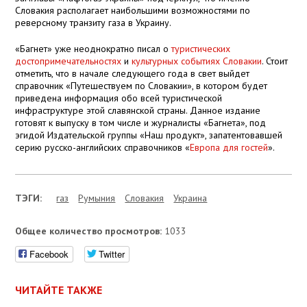
Словакия располагает наибольшими возможностями по
реверсному транзиту газа в Украину.
«Багнет» уже неоднократно писал о
туристических
достопримечательностях
и
культурных событиях Словакии
. Стоит
отметить, что в начале следующего года в свет выйдет
справочник «Путешествуем по Словакии», в котором будет
приведена информация обо всей туристической
инфраструктуре этой славянской страны. Данное издание
готовят к выпуску в том числе и журналисты «Багнета», под
эгидой Издательской группы «Наш продукт», запатентовавшей
серию русско-английских справочников «
Европа для гостей
».
ТЭГИ:
газ
Румыния
Словакия
Украина
Общее количество просмотров:
1033
Facebook
Twitter
ЧИТАЙТЕ ТАКЖЕ