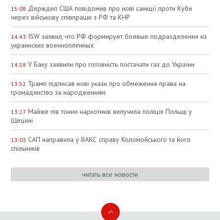
Держдеп США повідомив про нові санкції проти Куби
15:08
через військову співпрацю з РФ та КНР
ISW заявил, что РФ формирует боевые подразделения из
14:43
украинских военнопленных
У Баку заявили про готовність постачати газ до України
14:18
Трамп підписав нові укази про обмеження права на
13:52
громадянство за народженням
Майже пів тонни наркотиків вилучила поліція Польщі у
13:27
Щецині
САП направила у ВАКС справу Коломойського та його
13:03
спільників
читать все новости