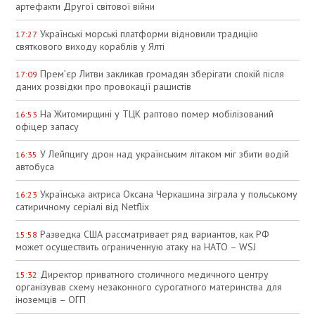
артефакти Другої світової війни
Українські морські платформи відновили традицію
17:27
святкового виходу кораблів у Ялті
Прем’єр Литви закликав громадян зберігати спокій після
17:09
даних розвідки про провокації рашистів
На Житомирщині у ТЦК раптово помер мобілізований
16:53
офіцер запасу
У Лейпцигу дрон над українським літаком міг збити водій
16:35
автобуса
Українська актриса Оксана Черкашина зіграла у польському
16:23
сатиричному серіалі від Netflix
Разведка США рассматривает ряд вариантов, как РФ
15:58
может осуществить ограниченную атаку на НАТО – WSJ
Директор приватного столичного медичного центру
15:32
організував схему незаконного сурогатного материнства для
іноземців – ОГП