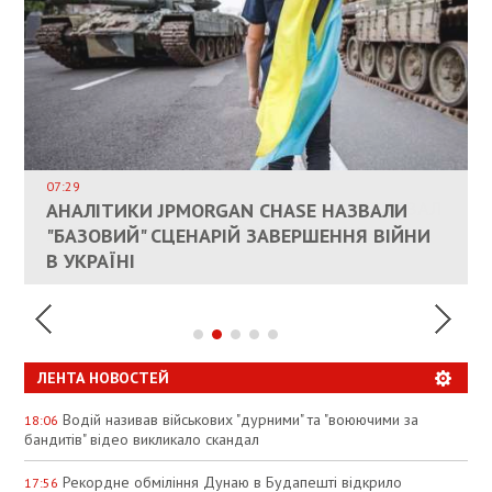
ВЛАСНИКАМ ЗРУЙНОВАНОГО ЖИТЛА
ДОЗВОЛИЛИ НЕ ПЛАТИТИ ЗА КОМУНАЛКУ
ИНТЕГРАЦИЯ УКРАИНЫ В НАТО ВРЯД ЛИ
СОСТОИТСЯ В БЛИЖАЙШЕЕ ВРЕМЯ, –
07:29
КАНДИДАТ В ПРЕМЬЕРЫ ПОЛЬШИ ПРИЗВАЛ
АНАЛІТИКИ JPMORGAN CHASE НАЗВАЛИ
ПАЛИВНИЙ РИНОК РОЗІГРІЛИ ШТУЧНО:
РЮТТЕ
ЕС ПРЕКРАТИТЬ ВОЕННУЮ ПОМОЩЬ
"БАЗОВИЙ" СЦЕНАРІЙ ЗАВЕРШЕННЯ ВІЙНИ
АНАЛІТИКИ ЗВИНУВАТИЛИ АЗС У
УКРАИНЕ
В УКРАЇНІ
СПЕКУЛЯЦІЇ
ЛЕНТА НОВОСТЕЙ
Водій називав військових "дурними" та "воюючими за
18:06
бандитів" відео викликало скандал
Рекордне обміління Дунаю в Будапешті відкрило
17:56