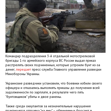
Командир подразделения 3-й отдельной мотострелковой
бригады 1-го армейского корпуса ВС России выдал приказ
расстрелять своих подчиненных, которые устроили бунт из-за
денег,
передает
пресс-служба Главного управления разведки
Минобороны Украины.
Украинские разведчики установили, что боевики избили своего
офицера и отказались выполнять приказы до получения всей
задолженности по зарплате, в результате чего пять
"бунтовщиков" убиты и двое ранены.
Также среди оккупантов за незначительные нарушения
практикуется отправка "на яму" – обвиняемых бросают в