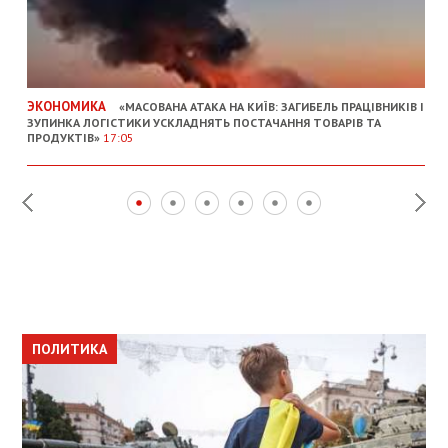
ЭКОНОМИКА
«МАСОВАНА АТАКА НА КИЇВ: ЗАГИБЕЛЬ ПРАЦІВНИКІВ І
ЗУПИНКА ЛОГІСТИКИ УСКЛАДНЯТЬ ПОСТАЧАННЯ ТОВАРІВ ТА
ПРОДУКТІВ»
17:05
ПОЛИТИКА
ПОЛИТИКА
ОБЩЕСТВО
ПОЛИТИКА
ЭКОНОМИКА