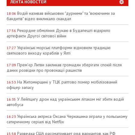
ЛЕНТА НОВОСТЕЙ
Водій називав військових "дурними" та "воюючими за
18:06
бандитів" відео викликало скандал
Рекордне обміління Дунаю в Будапешті відкрило
17:56
артефакти Другої світової війни
Українські морські платформи відновили традицію
17:27
святкового виходу кораблів у Ялті
Прем’єр Литви закликав громадян зберігати спокій після
17:09
даних розвідки про провокації рашистів
На Житомирщині у ТЦК раптово помер мобілізований
16:53
офіцер запасу
У Лейпцигу дрон над українським літаком міг збити водій
16:35
автобуса
Українська актриса Оксана Черкашина зіграла у польському
16:23
сатиричному серіалі від Netflix
Разведка США рассматривает ряд вариантов, как РФ
15:58