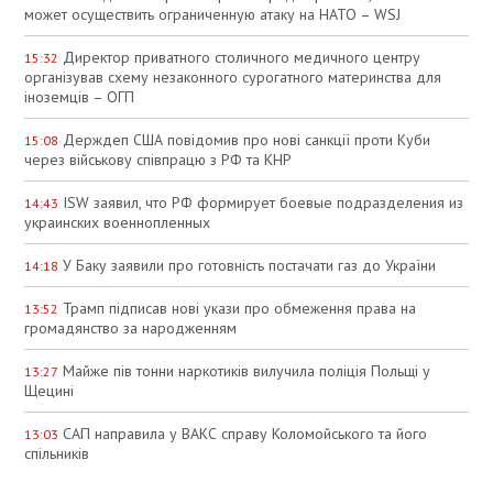
может осуществить ограниченную атаку на НАТО – WSJ
Директор приватного столичного медичного центру
15:32
організував схему незаконного сурогатного материнства для
іноземців – ОГП
Держдеп США повідомив про нові санкції проти Куби
15:08
через військову співпрацю з РФ та КНР
ISW заявил, что РФ формирует боевые подразделения из
14:43
украинских военнопленных
У Баку заявили про готовність постачати газ до України
14:18
Трамп підписав нові укази про обмеження права на
13:52
громадянство за народженням
Майже пів тонни наркотиків вилучила поліція Польщі у
13:27
Щецині
САП направила у ВАКС справу Коломойського та його
13:03
спільників