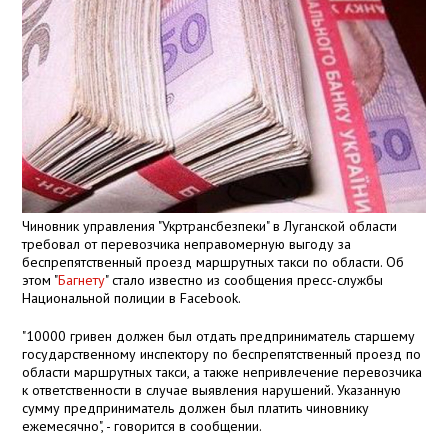
Чиновник управления "Укртрансбезпеки" в Луганской области
требовал от перевозчика неправомерную выгоду за
беспрепятственный проезд маршрутных такси по области. Об
этом "
Багнету
" стало известно из сообщения пресс-службы
Национальной полиции в Facebook.
"10000 гривен должен был отдать предприниматель старшему
государственному инспектору по беспрепятственный проезд по
области маршрутных такси, а также непривлечение перевозчика
к ответственности в случае выявления нарушений. Указанную
сумму предприниматель должен был платить чиновнику
ежемесячно", - говорится в сообщении.