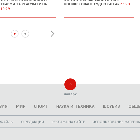
 ТРАВМИ ТА РЕАГУВАТИ НА
КОНФІСКОВАНЕ СУДНО CAFFA»
23:50
»
19:29
наверх
ВИЯ
МИР
СПОРТ
НАУКА И ТЕХНИКА
ШОУБИЗ
ОБЩ
ОФАЙЛЫ
O РЕДАКЦИИ
РЕКЛАМА НА САЙТЕ
ИСПОЛЬЗОВАНИЕ МАТЕРИ