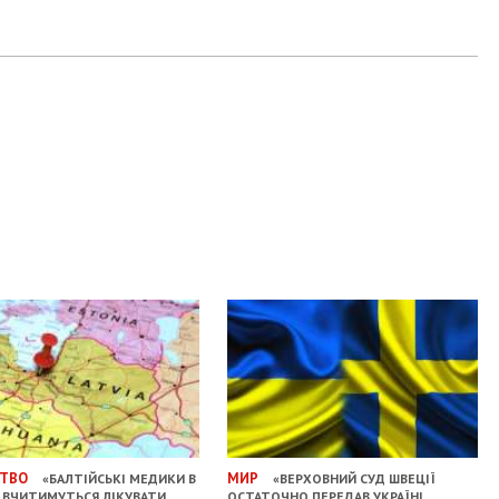
ТВО
МИР
«БАЛТІЙСЬКІ МЕДИКИ В
«ВЕРХОВНИЙ СУД ШВЕЦІЇ
І ВЧИТИМУТЬСЯ ЛІКУВАТИ
ОСТАТОЧНО ПЕРЕДАВ УКРАЇНІ