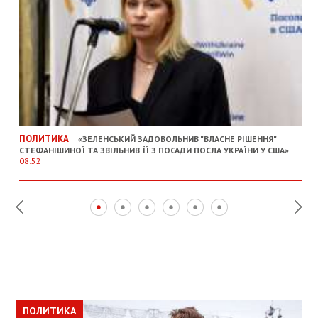
ПОЛИТИКА
«ЗЕЛЕНСЬКИЙ ЗАДОВОЛЬНИВ "ВЛАСНЕ РІШЕННЯ"
СТЕФАНІШИНОЇ ТА ЗВІЛЬНИВ ЇЇ З ПОСАДИ ПОСЛА УКРАЇНИ У США»
08:52
ПОЛИТИКА
ПОЛИТИКА
ОБЩЕСТВО
ПОЛИТИКА
ЭКОНОМИКА