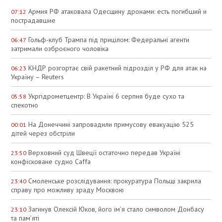
Армия РФ атаковала Одесщину дронами: есть погибший и
07:12
пострадавшие
Гольф-клуб Трампа під прицілом: Федеральні агенти
06:47
затримали озброєного чоловіка
КНДР розгортає свій ракетний підрозділ у РФ для атак на
06:23
Україну – Reuters
Укргідрометцентр: В Україні 6 серпня буде сухо та
05:58
спекотно
На Донеччині запровадили примусову евакуацію 525
00:01
дітей через обстріли
Верховний суд Швеції остаточно передав Україні
23:50
конфісковане судно Caffa
Смоленське розслідування: прокуратура Польщі закрила
23:40
справу про можливу зраду Москвою
Загинув Олексій Юков, його ім’я стало символом Донбасу
23:10
та пам’яті