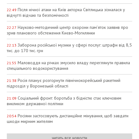
Після нічної атаки на Київ акторка Світлицька зізналася у
22:49
відчутті відчаю та безпомічності
Науково‑методичний центр охорони пам’яток заявив про
22:27
зрив планового обстеження Києво‑Могилянки
Заборона російської музики у сфері послуг: штрафи від 8,5
22:13
тис. до 170 тис. грн
Маловоддя на річках змусило владу переглянути правила
21:55
спеціального водокористування
Росія планує розгорнути північнокорейський ракетний
21:38
підрозділ у Воронезькій області
Соціальний фронт: боротьба з бідністю стає ключовим
21:09
викликом державної політики
Росіяни застосовують дистанційне мінування, щоб завдати
20:54
шкоди мирним жителям
читать все новости