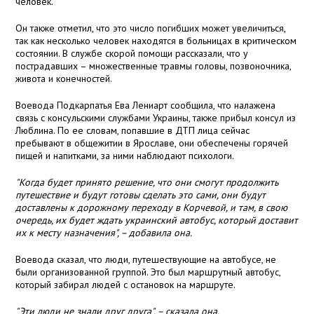
человек.
Он также отметил, что это число погибших может увеличиться,
так как несколько человек находятся в больницах в критическом
состоянии. В службе скорой помощи рассказали, что у
пострадавших – множественные травмы головы, позвоночника,
живота и конечностей.
Воевода Подкарпатья Ева Лениарт сообщила, что налажена
связь с консульскими службами Украины, также прибыл консул из
Люблина. По ее словам, попавшие в ДТП лица сейчас
пребывают в общежитии в Ярославе, они обеспечены горячей
пищей и напитками, за ними наблюдают психологи.
"Когда будет принято решение, что они смогут продолжить
путешествие и будут готовы сделать это сами, они будут
доставлены к дорожному переходу в Корчевой, и там, в свою
очередь, их будет ждать украинский автобус, который доставит
их к месту назначения", – добавила она.
Воевода сказал, что люди, путешествующие на автобусе, не
были организованной группой. Это был маршрутный автобус,
который забирал людей с остановок на маршруте.
"Эти люди не знали друг друга", – сказала она.