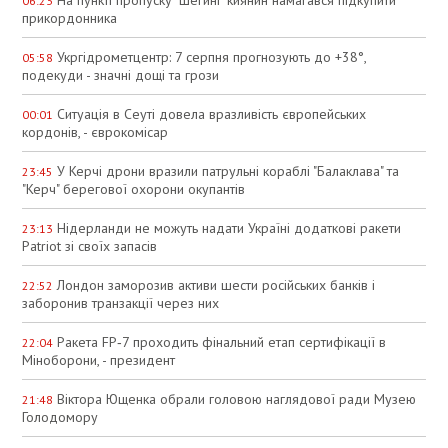
06:23
прикордонника
Укргідрометцентр: 7 серпня прогнозують до +38°,
05:58
подекуди - значні дощі та грози
Ситуація в Сеуті довела вразливість європейських
00:01
кордонів, - єврокомісар
У Керчі дрони вразили патрульні кораблі "Балаклава" та
23:45
"Керч" берегової охорони окупантів
Нідерланди не можуть надати Україні додаткові ракети
23:13
Patriot зі своїх запасів
Лондон заморозив активи шести російських банків і
22:52
заборонив транзакції через них
Ракета FP‑7 проходить фінальний етап сертифікації в
22:04
Міноборони, - президент
Віктора Ющенка обрали головою наглядової ради Музею
21:48
Голодомору