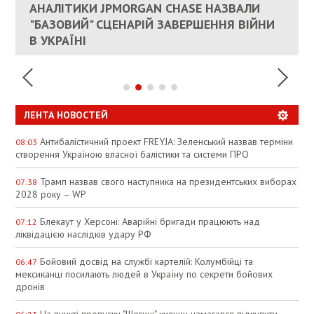
КАНДИДАТ В ПРЕМЬЕРЫ ПОЛЬШИ ПРИЗВАЛ
АНАЛІТИКИ JPMORGAN CHASE НАЗВАЛИ
ПАЛИВНИЙ РИНОК РОЗІГРІЛИ ШТУЧНО:
РЮТТЕ
ЕС ПРЕКРАТИТЬ ВОЕННУЮ ПОМОЩЬ
"БАЗОВИЙ" СЦЕНАРІЙ ЗАВЕРШЕННЯ ВІЙНИ
АНАЛІТИКИ ЗВИНУВАТИЛИ АЗС У
УКРАИНЕ
В УКРАЇНІ
СПЕКУЛЯЦІЇ
ЛЕНТА НОВОСТЕЙ
Антибалістичний проект FREYJA: Зеленський назвав терміни
08:03
створення Україною власної балістики та системи ПРО
Трамп назвав свого наступника на президентських виборах
07:38
2028 року – WP
Блекаут у Херсоні: Аварійні бригади працюють над
07:12
ліквідацією наслідків удару РФ
Бойовий досвід на службі картелій: Колумбійці та
06:47
мексиканці посилають людей в Україну по секрети бойових
дронів
На пункті пропуску "Шегині" киянин намагався підкупити