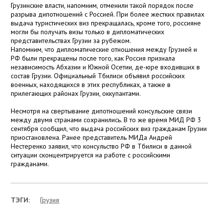
Грузинские власти, напомним, отменили такой порядок после
разрыва дипотношений с Россией. При более жестких правилах
выдача туристических виз прекращалась, кроме того, россияне
могли бы получать визы только в дипломатических
представительствах Грузии за рубежом.
Напомним, что дипломатические отношения между Грузией и
РФ были прекращены после того, как Россия признала
независимость Абхазии и Южной Осетии, де-юре входивших в
состав Грузии. Официальный Тбилиси объявил российских
военных, находящихся в этих республиках, а также в
прилегающих районах Грузии, оккупантами.
Несмотря на свертывание дипотношений консульские связи
между двумя странами сохранились. В то же время МИД РФ 3
сентября сообщил, что выдача российских виз гражданам Грузии
приостановлена. Ранее представитель МИДа Андрей
Нестеренко заявил, что консульство РФ в Тбилиси в данной
ситуации сконцентрируется на работе с российскими
гражданами.
ТЭГИ:
Грузия