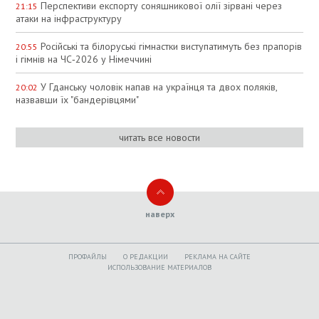
Перспективи експорту соняшникової олії зірвані через
21:15
атаки на інфраструктуру
Російські та білоруські гімнастки виступатимуть без прапорів
20:55
і гімнів на ЧС‑2026 у Німеччині
У Гданську чоловік напав на українця та двох поляків,
20:02
назвавши їх "бандерівцями"
читать все новости
наверх
ПРОФАЙЛЫ
O РЕДАКЦИИ
РЕКЛАМА НА САЙТЕ
ИСПОЛЬЗОВАНИЕ МАТЕРИАЛОВ