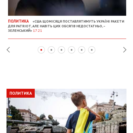
ПОЛИТИКА
«США ЩОМІСЯЦЯ ПОСТАВЛЯТИМУТЬ УКРАЇНІ РАКЕТИ
ДЛЯ PATRIOT, АЛЕ НАВІТЬ ЦИХ ОБСЯГІВ НЕДОСТАТНЬО, –
ЗЕЛЕНСЬКИЙ»
17:21
ПОЛИТИКА
ПОЛИТИКА
ОБЩЕСТВО
ПОЛИТИКА
ЭКОНОМИКА