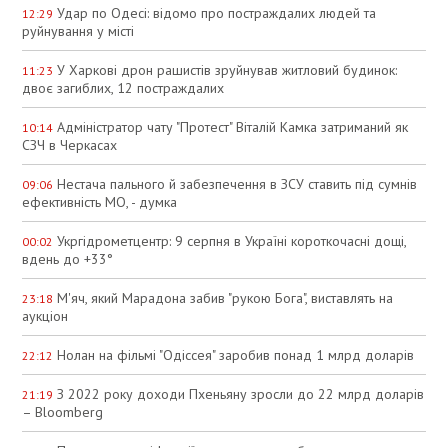
Удар по Одесі: відомо про постраждалих людей та
12:29
руйнування у місті
У Харкові дрон рашистів зруйнував житловий будинок:
11:23
двоє загиблих, 12 постраждалих
Адміністратор чату "Протест" Віталій Камка затриманий як
10:14
СЗЧ в Черкасах
Нестача пального й забезпечення в ЗСУ ставить під сумнів
09:06
ефективність МО, - думка
Укргідрометцентр: 9 серпня в Україні короткочасні дощі,
00:02
вдень до +33°
М'яч, який Марадона забив "рукою Бога", виставлять на
23:18
аукціон
Нолан на фільмі "Одіссея" заробив понад 1 млрд доларів
22:12
З 2022 року доходи Пхеньяну зросли до 22 млрд доларів
21:19
– Bloomberg