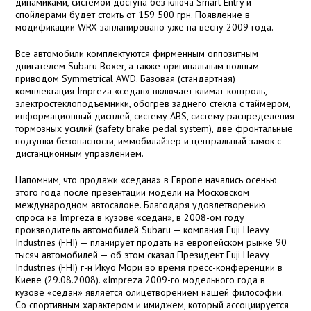
динамиками, системой доступа без ключа Smart Entry и
спойлерами будет стоить от 159 500 грн. Появление в
модификации WRX запланировано уже на весну 2009 года.
Все автомобили комплектуются фирменным оппозитным
двигателем Subaru Boxer, а также оригинальным полным
приводом Symmetrical AWD. Базовая (стандартная)
комплектация Impreza «седан» включает климат-контроль,
электростеклоподъемники, обогрев заднего стекла с таймером,
информационный дисплей, систему ABS, систему распределения
тормозных усилий (safety brake pedal system), две фронтальные
подушки безопасности, иммобилайзер и центральный замок с
дистанционным управлением.
Напомним, что продажи «седана» в Европе начались осенью
этого года после презентации модели на Московском
международном автосалоне. Благодаря удовлетворению
спроса на Impreza в кузове «седан», в 2008-ом году
производитель автомобилей Subaru — компания Fuji Heavy
Industries (FHI) — планирует продать на европейском рынке 90
тысяч автомобилей — об этом сказал Президент Fuji Heavy
Industries (FHI) г-н Икуо Мори во время пресс-конференции в
Киеве (29.08.2008). «Impreza 2009-го модельного года в
кузове «седан» является олицетворением нашей философии.
Со спортивным характером и имиджем, который ассоциируется