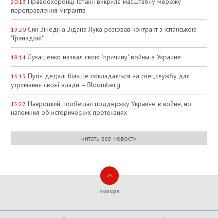
Правоохоронці Іспанії викрила масштабну мережу
20:13
переправлення мігрантів
Син Зінедіна Зідана Лука розірвав контракт з іспанською
19:20
"Гранадою"
Лукашенко назвал свою "причину" войны в Украине
18:14
Путін дедалі більше покладається на спецслужбу для
16:15
утримання своєї влади – Bloomberg
Навроцкий пообещал поддержку Украине в войне, но
15:22
напомнил об исторических претензиях
читать все новости
наверх