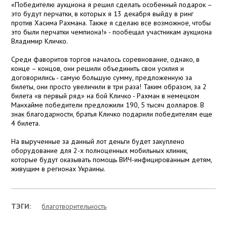
«Победителю аукциона я решил сделать особенный подарок –
это будут перчатки, в которых я 13 декабря выйду в ринг
против Хасима Рахмана. Также я сделаю все возможное, чтобы
это были перчатки чемпиона!» - пообещал участникам аукциона
Владимир Кличко.
Среди фаворитов торгов началось соревнование, однако, в
конце – концов, они решили объединить свои усилия и
договорились - самую большую сумму, предложенную за
билеты, они просто увеличили в три раза! Таким образом, за 2
билета «в первый ряд» на бой Кличко - Рахман в немецком
Манхайме победители предложили 190, 5 тысяч долларов. В
знак благодарности, братья Кличко подарили победителям еще
4 билета.
На вырученные за данный лот деньги будет закуплено
оборудование для 2-х полноценных мобильных клиник,
которые будут оказывать помощь ВИЧ-инфицированным детям,
живущим в регионах Украины.
ТЭГИ:
благотворительность