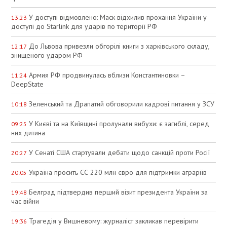
У доступі відмовлено: Маск відхилив прохання України у
13:23
доступі до Starlink для ударів по території РФ
До Львова привезли обгорілі книги з харківського складу,
12:17
знищеного ударом РФ
Армия РФ продвинулась вблизи Константиновки –
11:24
DeepState
Зеленський та Драпатий обговорили кадрові питання у ЗСУ
10:18
У Києві та на Київщині пролунали вибухи: є загиблі, серед
09:25
них дитина
У Сенаті США стартували дебати щодо санкцій проти Росії
20:27
Україна просить ЄС 220 млн євро для підтримки аграріїв
20:05
Белград підтвердив перший візит президента України за
19:48
час війни
Трагедія у Вишневому: журналіст закликав перевірити
19:36