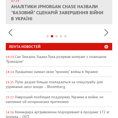
СОСТОИТСЯ В БЛИЖАЙШЕЕ ВРЕМЯ, –
07:29
КАНДИДАТ В ПРЕМЬЕРЫ ПОЛЬШИ ПРИЗВАЛ
АНАЛІТИКИ JPMORGAN CHASE НАЗВАЛИ
ПАЛИВНИЙ РИНОК РОЗІГРІЛИ ШТУЧНО:
РЮТТЕ
ЕС ПРЕКРАТИТЬ ВОЕННУЮ ПОМОЩЬ
"БАЗОВИЙ" СЦЕНАРІЙ ЗАВЕРШЕННЯ ВІЙНИ
АНАЛІТИКИ ЗВИНУВАТИЛИ АЗС У
УКРАИНЕ
В УКРАЇНІ
СПЕКУЛЯЦІЇ
ЛЕНТА НОВОСТЕЙ
Син Зінедіна Зідана Лука розірвав контракт з іспанською
19:20
"Гранадою"
Лукашенко назвал свою "причину" войны в Украине
18:14
Путін дедалі більше покладається на спецслужбу для
16:15
утримання своєї влади – Bloomberg
Навроцкий пообещал поддержку Украине в войне, но
15:22
напомнил об исторических претензиях
Командира артдивизиона подозревают в продаже 172 кг
14:16
тротила – ОГП