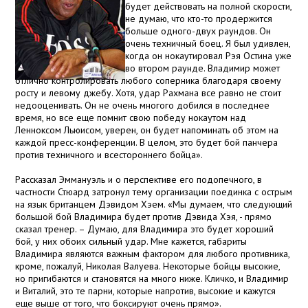
будет действовать на полной скорости,
не думаю, что кто-то продержится
больше одного-двух раундов. Он
очень техничный боец. Я был удивлен,
когда он нокаутировал Рэя Остина уже
во втором раунде. Владимир может
отлично контролировать любого соперника благодаря своему
росту и левому джебу. Хотя, удар Рахмана все равно не стоит
недооценивать. Он не очень многого добился в последнее
время, но все еще помнит свою победу нокаутом над
Ленноксом Льюисом, уверен, он будет напоминать об этом на
каждой пресс-конференции. В целом, это будет бой панчера
против техничного и всестороннего бойца».
Рассказал Эммануэль и о перспективе его подопечного, в
частности Стюард затронул тему организации поединка с острым
на язык британцем Дэвидом Хэем. «Мы думаем, что следующий
большой бой Владимира будет против Дэвида Хэя, - прямо
сказал тренер. – Думаю, для Владимира это будет хороший
бой, у них обоих сильный удар. Мне кажется, габариты
Владимира являются важным фактором для любого противника,
кроме, пожалуй, Николая Валуева. Некоторые бойцы высокие,
но пригибаются и становятся на много ниже. Кличко, и Владимир
и Виталий, это те парни, которые напротив, высокие и кажутся
еще выше от того, что боксируют очень прямо».