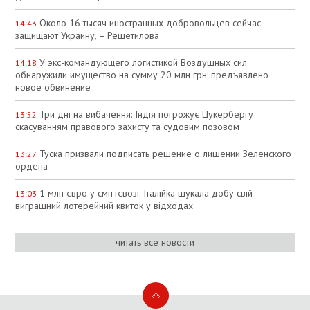
Около 16 тысяч иностранных добровольцев сейчас
14:43
защищают Украину, – Решетилова
У экс-командующего логистикой Воздушных сил
14:18
обнаружили имущество на сумму 20 млн грн: предъявлено
новое обвинение
Три дні на вибачення: Індія погрожує Цукербергу
13:52
скасуванням правового захисту та судовим позовом
Туска призвали подписать решение о лишении Зеленского
13:27
ордена
1 млн євро у сміттєвозі: Італійка шукала добу свій
13:03
виграшний лотерейний квиток у відходах
читать все новости