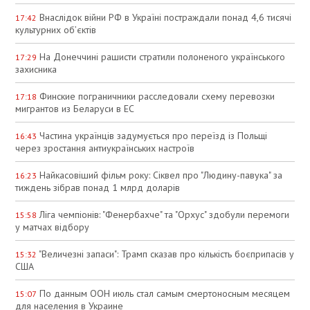
Внаслідок війни РФ в Україні постраждали понад 4,6 тисячі
17:42
культурних об’єктів
На Донеччині рашисти стратили полоненого українського
17:29
захисника
Финские пограничники расследовали схему перевозки
17:18
мигрантов из Беларуси в ЕС
Частина українців задумується про переїзд із Польщі
16:43
через зростання антиукраїнських настроїв
Найкасовіший фільм року: Сіквел про "Людину-павука" за
16:23
тиждень зібрав понад 1 млрд доларів
Ліга чемпіонів: "Фенербахче" та "Орхус" здобули перемоги
15:58
у матчах відбору
"Величезні запаси": Трамп сказав про кількість боєприпасів у
15:32
США
По данным ООН июль стал самым смертоносным месяцем
15:07
для населения в Украине