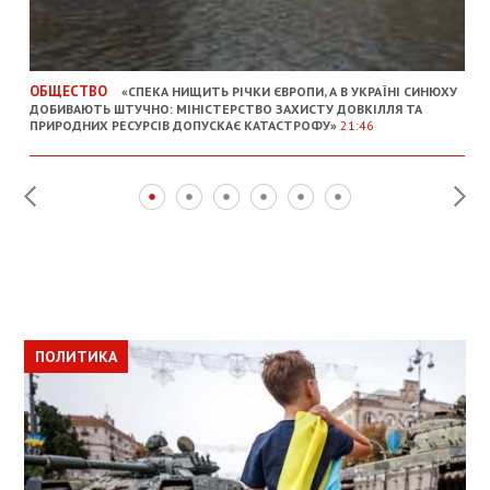
ОБЩЕСТВО
«СПЕКА НИЩИТЬ РІЧКИ ЄВРОПИ, А В УКРАЇНІ СИНЮХУ
ДОБИВАЮТЬ ШТУЧНО: МІНІСТЕРСТВО ЗАХИСТУ ДОВКІЛЛЯ ТА
ПРИРОДНИХ РЕСУРСІВ ДОПУСКАЄ КАТАСТРОФУ»
21:46
ПОЛИТИКА
ПОЛИТИКА
ОБЩЕСТВО
ПОЛИТИКА
ЭКОНОМИКА