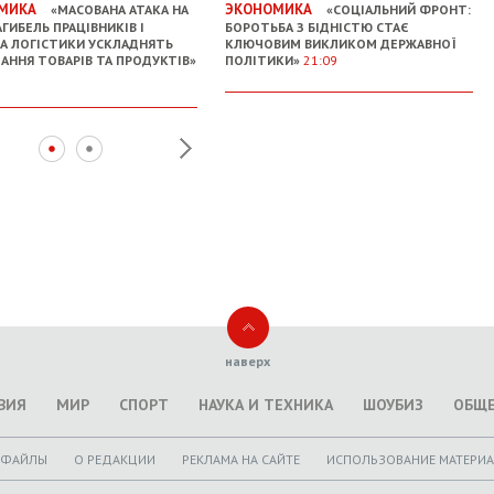
МИКА
ЭКОНОМИКА
«МАСОВАНА АТАКА НА
«СОЦІАЛЬНИЙ ФРОНТ:
АГИБЕЛЬ ПРАЦІВНИКІВ І
БОРОТЬБА З БІДНІСТЮ СТАЄ
А ЛОГІСТИКИ УСКЛАДНЯТЬ
КЛЮЧОВИМ ВИКЛИКОМ ДЕРЖАВНОЇ
АННЯ ТОВАРІВ ТА ПРОДУКТІВ»
ПОЛІТИКИ»
21:09
наверх
ВИЯ
МИР
СПОРТ
НАУКА И ТЕХНИКА
ШОУБИЗ
ОБЩ
ОФАЙЛЫ
O РЕДАКЦИИ
РЕКЛАМА НА САЙТЕ
ИСПОЛЬЗОВАНИЕ МАТЕРИ