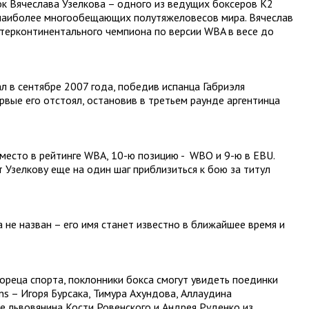
к Вячеслава Узелкова – одного из ведущих боксеров K2
о наиболее многообещающих полутяжеловесов мира. Вячеслав
терконтинентального чемпиона по версии WBA в весе до
л в сентябре 2007 года, победив испанца Габриэля
рвые его отстоял, остановив в третьем раунде аргентинца
место в рейтинге WBA, 10-ю позицию - WBO и 9-ю в EBU.
Узелкову еще на один шаг приблизиться к бою за титул
 не назван – его имя станет известно в ближайшее время и
вореца спорта, поклонники бокса смогут увидеть поединки
s – Игоря Бурсака, Тимура Ахундова, Аллаудина
е львовянина Кости Ровенского и Андрея Руденко из