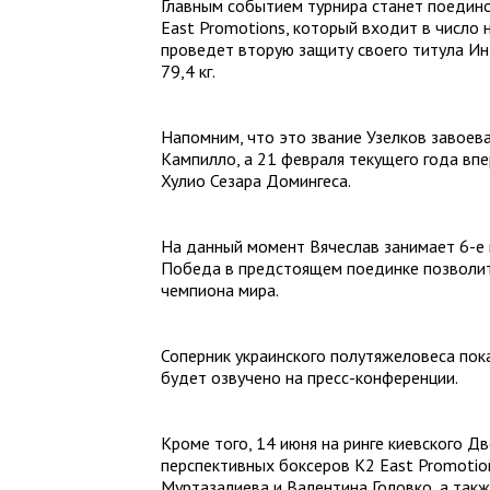
Главным событием турнира станет поедино
East Promotions, который входит в числ
проведет вторую защиту своего титула Ин
79,4 кг
.
Напомним, что это звание Узелков завоева
Кампилло, а 21 февраля текущего года впе
Хулио Сезара Домингеса.
На данный момент Вячеслав занимает 6-е 
Победа в предстоящем поединке позволит 
чемпиона мира.
Соперник украинского полутяжеловеса пока
будет озвучено на пресс-конференции.
Кроме того, 14 июня на ринге киевского Д
перспективных боксеров K2 East Promotion
Муртазалиева и Валентина Головко, а такж