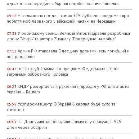
однак для їх передання Україні потрібні політичні рішення
Насильство всередині самих ЗСУ: Лубінець повідомив про
09:18
побиття мобілізованого у військовій частині на Черкащині
У російському селищі Великий Виток підірвали розробника
07:38
дрону "Упырь" та автора Z-каналу "Повернутые на войне"
Армия РФ атаковала Одесщину дронами: есть погибший и
07:12
пострадавшие
Гольф-клуб Трампа під прицілом: Федеральні агенти
06:47
затримали озброєного чоловіка
КНДР розгортає свій ракетний підрозділ у РФ для атак на
06:23
Україну – Reuters
Укргідрометцентр: В Україні 6 серпня буде сухо та
05:58
спекотно
На Донеччині запровадили примусову евакуацію 525
00:01
дітей через обстріли