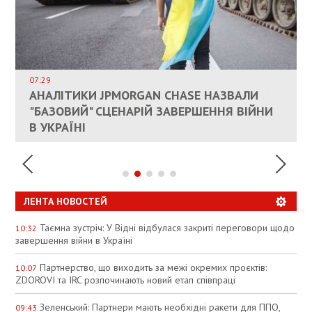
ВЛАСНИКАМ ЗРУЙНОВАНОГО ЖИТЛА
ДОЗВОЛИЛИ НЕ ПЛАТИТИ ЗА КОМУНАЛКУ
ИНТЕГРАЦИЯ УКРАИНЫ В НАТО ВРЯД ЛИ
СОСТОИТСЯ В БЛИЖАЙШЕЕ ВРЕМЯ, –
07:29
КАНДИДАТ В ПРЕМЬЕРЫ ПОЛЬШИ ПРИЗВАЛ
АНАЛІТИКИ JPMORGAN CHASE НАЗВАЛИ
ПАЛИВНИЙ РИНОК РОЗІГРІЛИ ШТУЧНО:
РЮТТЕ
ЕС ПРЕКРАТИТЬ ВОЕННУЮ ПОМОЩЬ
"БАЗОВИЙ" СЦЕНАРІЙ ЗАВЕРШЕННЯ ВІЙНИ
АНАЛІТИКИ ЗВИНУВАТИЛИ АЗС У
УКРАИНЕ
В УКРАЇНІ
СПЕКУЛЯЦІЇ
ЛЕНТА НОВОСТЕЙ
Таємна зустріч: У Відні відбулася закриті переговори щодо
10:32
завершення війни в Україні
Партнерство, що виходить за межі окремих проєктів:
10:07
ZDOROVI та IRC розпочинають новий етап співпраці
Зеленський: Партнери мають необхідні ракети для ППО,
09:43