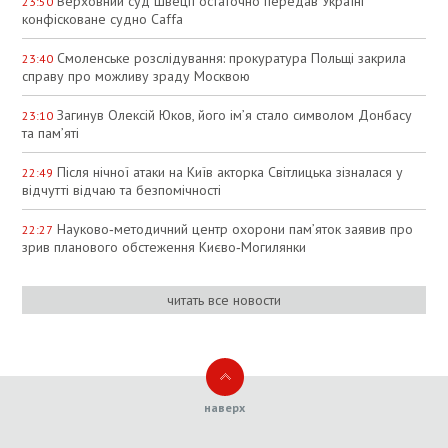
Верховний суд Швеції остаточно передав Україні
23:50
конфісковане судно Caffa
Смоленське розслідування: прокуратура Польщі закрила
23:40
справу про можливу зраду Москвою
Загинув Олексій Юков, його ім’я стало символом Донбасу
23:10
та пам’яті
Після нічної атаки на Київ акторка Світлицька зізналася у
22:49
відчутті відчаю та безпомічності
Науково‑методичний центр охорони пам’яток заявив про
22:27
зрив планового обстеження Києво‑Могилянки
читать все новости
наверх