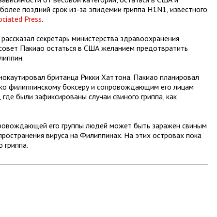
более поздний срок из-за эпидемии гриппа H1N1, известного
ociated Press
.
 рассказал секретарь министерства здравоохранения
 совет Пакиао остаться в США желанием предотвратить
липпин.
нокаутировал британца Рикки Хаттона. Пакиао планировал
днако филиппинскому боксеру и сопровождающим его лицам
где были зафиксированы случаи свиного гриппа, как
опровождающей его группы людей может быть заражен свиным
пространения вируса на Филиппинах. На этих островах пока
 гриппа.