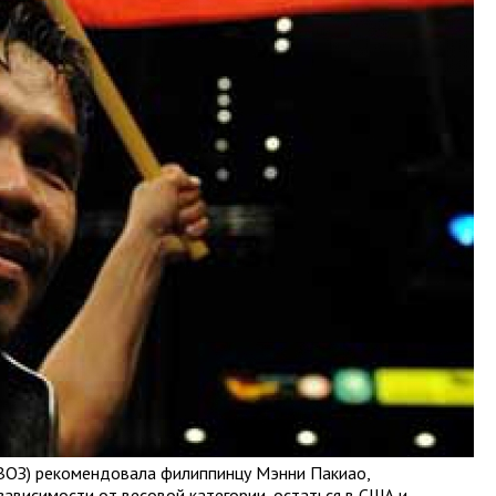
(ВОЗ) рекомендовала филиппинцу Мэнни Пакиао,
ависимости от весовой категории, остаться в США и