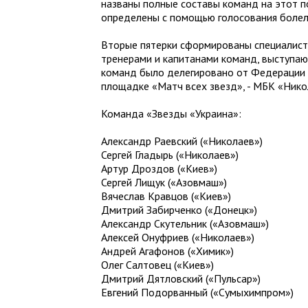
названы полные составы команд на этот п
определены с помощью голосования болел
Вторые пятерки сформированы специалист
тренерами и капитанами команд, выступаю
команд было делегировано от Федерации 
площадке «Матч всех звезд», - МБК «Нико
Команда «Звезды «Украина»:
Александр Раевский («Николаев»)
Сергей Гладырь («Николаев»)
Артур Дроздов («Киев»)
Сергей Лищук («Азовмаш»)
Вячеслав Кравцов («Киев»)
Дмитрий Забирченко («Донецк»)
Александр Скутельник («Азовмаш»)
Алексей Онуфриев («Николаев»)
Андрей Агафонов («Химик»)
Олег Салтовец («Киев»)
Дмитрий Дятловский («Пульсар»)
Евгений Подорванный («Сумыхимпром»)