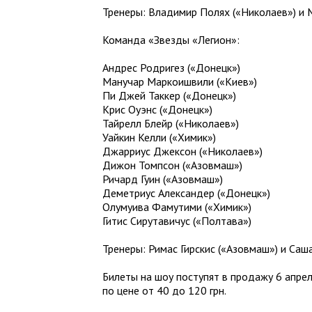
Тренеры: Владимир Полях («Николаев») и 
Команда «Звезды «Легион»:
Андрес Родригез («Донецк»)
Манучар Маркоишвили («Киев»)
Пи Джей Таккер («Донецк»)
Крис Оуэнс («Донецк»)
Тайрелл Блейр («Николаев»)
Уайкин Келли («Химик»)
Джарриус Джексон («Николаев»)
Дижон Томпсон («Азовмаш»)
Ричард Гуин («Азовмаш»)
Деметриус Александер («Донецк»)
Олумуива Фамутими («Химик»)
Гитис Сирутавичус («Полтава»)
Тренеры: Римас Гирскис («Азовмаш») и Саш
Билеты на шоу поступят в продажу 6 апре
по цене от 40 до 120 грн.