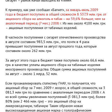
сигарет – рынок начал выходить из «тени».
К примеру, как уже сообщал «Багнет»,
за январь-июль 2009
года в бюджет поступило в общей сложности 8 537,9 млн. грн. от
акцизного сбора на алкоголь и табак – на 59,6% больше, чем за
аналогичный период (7 мес.) 2008 г
. Из них около 4100 млн. грн.
– акцизные поступления от табачных изделий.
В частности поступления с сигарет отечественного производства
в августе составили 985,5 млн. грн., что почти в 4 раза
превышает поступления за август прошлого года, которые
составили около 262 млн. грн.
За август этого года в бюджет также поступило около 66,6 млн.
грн. в качестве уплаты акцизного сбора на табачные изделия
иностранного производства. Общая сумма акцизных поступлений
за август – около 1 млрд. 52 млн.
Если проанализировать статистику ГНАУ, то получается, что
акцизный сбор за 7 мес.
2009 г
. возрос, в общей сложности, на 3
081,3 млн грн по сравнению с аналогичным периодом
2008 г
. А
из всей суммы увеличения поступлений (3 081,3 млн грн), более
80% (или 2 466 млн. грн) – это акцизный сбор на
ликероводочную, табачную Таким образом новая
высокозащищенная акцизная марка с голографическим