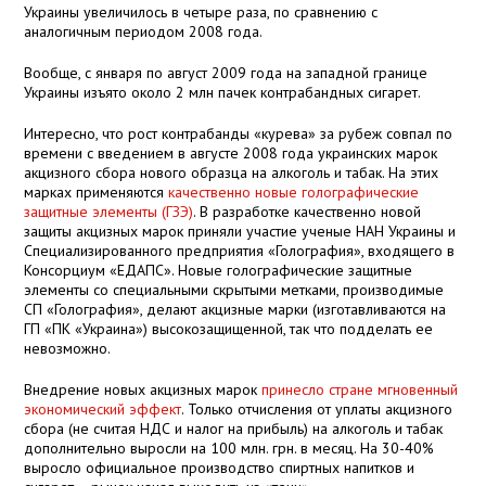
Украины увеличилось в четыре раза, по сравнению с
аналогичным периодом 2008 года.
Вообще, с января по август 2009 года на западной границе
Украины изъято около 2 млн пачек контрабандных сигарет.
Интересно, что рост контрабанды «курева» за рубеж совпал по
времени с введением в августе 2008 года украинских марок
акцизного сбора нового образца на алкоголь и табак. На этих
марках применяются
качественно новые голографические
защитные элементы (ГЗЭ)
. В разработке качественно новой
защиты акцизных марок приняли участие ученые НАН Украины и
Специализированного предприятия «Голография», входящего в
Консорциум «ЕДАПС». Новые голографические защитные
элементы со специальными скрытыми метками, производимые
СП «Голография», делают акцизные марки (изготавливаются на
ГП «ПК «Украина») высокозащищенной, так что подделать ее
невозможно.
Внедрение новых акцизных марок
принесло стране мгновенный
экономический эффект
. Только отчисления от уплаты акцизного
сбора (не считая НДС и налог на прибыль) на алкоголь и табак
дополнительно выросли на 100 млн. грн. в месяц. На 30-40%
выросло официальное производство спиртных напитков и