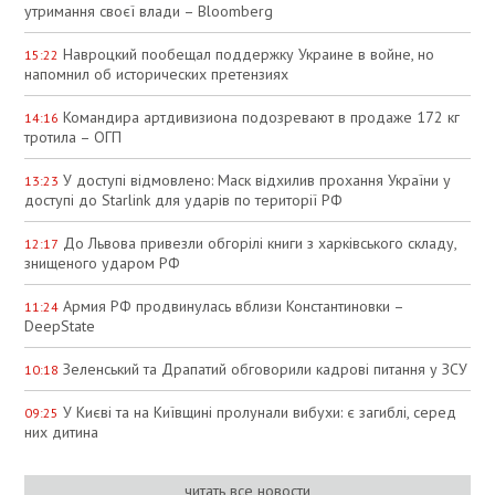
утримання своєї влади – Bloomberg
Навроцкий пообещал поддержку Украине в войне, но
15:22
напомнил об исторических претензиях
Командира артдивизиона подозревают в продаже 172 кг
14:16
тротила – ОГП
У доступі відмовлено: Маск відхилив прохання України у
13:23
доступі до Starlink для ударів по території РФ
До Львова привезли обгорілі книги з харківського складу,
12:17
знищеного ударом РФ
Армия РФ продвинулась вблизи Константиновки –
11:24
DeepState
Зеленський та Драпатий обговорили кадрові питання у ЗСУ
10:18
У Києві та на Київщині пролунали вибухи: є загиблі, серед
09:25
них дитина
читать все новости