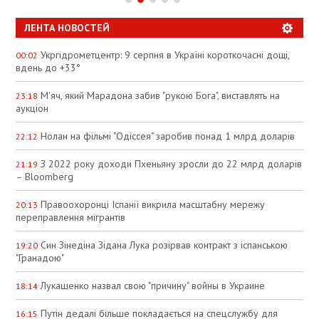
ЛЕНТА НОВОСТЕЙ
Укргідрометцентр: 9 серпня в Україні короткочасні дощі,
00:02
вдень до +33°
М'яч, який Марадона забив "рукою Бога", виставлять на
23:18
аукціон
Нолан на фільмі "Одіссея" заробив понад 1 млрд доларів
22:12
З 2022 року доходи Пхеньяну зросли до 22 млрд доларів
21:19
– Bloomberg
Правоохоронці Іспанії викрила масштабну мережу
20:13
переправлення мігрантів
Син Зінедіна Зідана Лука розірвав контракт з іспанською
19:20
"Гранадою"
Лукашенко назвал свою "причину" войны в Украине
18:14
Путін дедалі більше покладається на спецслужбу для
16:15