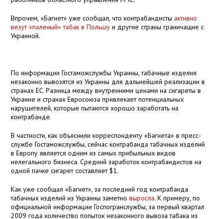
Впрочем, «Багнет» уже сообщал, что контрабандисты
активно
везут «паленый» табак в Польшу
и другие страны граничащие с
Украиной.
По информации Гостаможслужбы Украины, табачные изделия
незаконно вывозятся из Украины для дальнейшей реализации в
странах ЕС. Разница между внутренними ценами на сигареты в
Украине и странах Евросоюза привлекает потенциальных
нарушителей, которые пытаются хорошо заработать на
контрабанде.
В частности, как объяснили корреспонденту «Багнета» в пресс-
службе Гостаможслужбы, сейчас контрабанда табачных изделий
в Европу является одним из самых прибыльных видов
нелегального бизнеса. Средний заработок контрабандистов на
одной пачке сигарет составляет
$
1.
Как уже сообщал «Багнет», за последний год контрабанда
табачных изделий из Украины заметно
выросла
. К примеру, по
официальной информации Госпогранслужбы, за первый квартал
2009 года количество попыток незаконного вывоза табака из