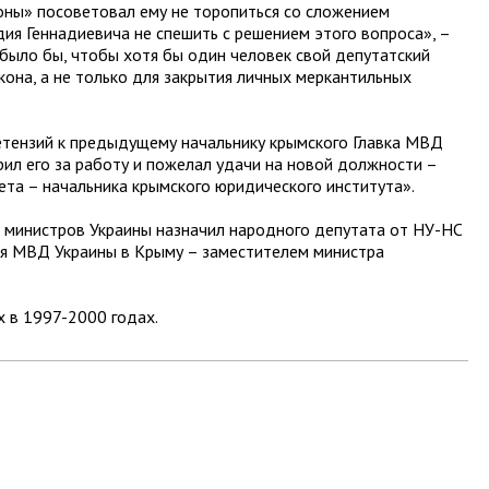
ны» посоветовал ему не торопиться со сложением
дия Геннадиевича не спешить с решением этого вопроса», –
 было бы, чтобы хотя бы один человек свой депутатский
кона, а не только для закрытия личных меркантильных
ретензий к предыдущему начальнику крымского Главка МВД
ил его за работу и пожелал удачи на новой должности –
ета – начальника крымского юридического института».
т министров Украины назначил народного депутата от НУ-НС
ия МВД Украины в Крыму – заместителем министра
х в 1997-2000 годах.