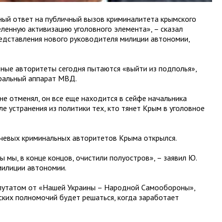
ный ответ на публичный вызов криминалитета крымского
ленную активизацию уголовного элемента», – сказал
едставления нового руководителя милиции автономии,
ьные авторитеты сегодня пытаются «выйти из подполья»,
тральный аппарат МВД.
 не отменял, он все еще находится в сейфе начальника
ле устранения из политики тех, кто тянет Крым в уголовное
ючевых криминальных авторитетов Крыма открылся.
 мы, в конце концов, очистили полуостров», – заявил Ю.
милиции автономии.
епутатом от «Нашей Украины – Народной Самообороны»,
ских полномочий будет решаться, когда заработает