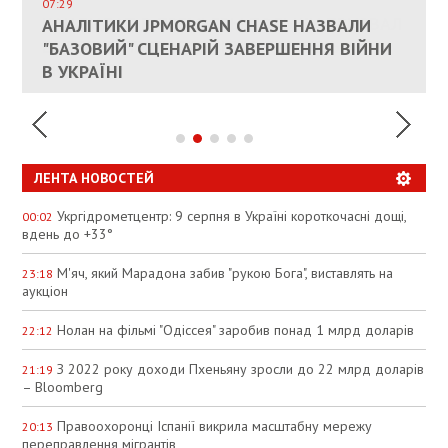
СОСТОИТСЯ В БЛИЖАЙШЕЕ ВРЕМЯ, –
07:29
КАНДИДАТ В ПРЕМЬЕРЫ ПОЛЬШИ ПРИЗВАЛ
АНАЛІТИКИ JPMORGAN CHASE НАЗВАЛИ
ПАЛИВНИЙ РИНОК РОЗІГРІЛИ ШТУЧНО:
РЮТТЕ
ЕС ПРЕКРАТИТЬ ВОЕННУЮ ПОМОЩЬ
"БАЗОВИЙ" СЦЕНАРІЙ ЗАВЕРШЕННЯ ВІЙНИ
АНАЛІТИКИ ЗВИНУВАТИЛИ АЗС У
УКРАИНЕ
В УКРАЇНІ
СПЕКУЛЯЦІЇ
ЛЕНТА НОВОСТЕЙ
Укргідрометцентр: 9 серпня в Україні короткочасні дощі,
00:02
вдень до +33°
М'яч, який Марадона забив "рукою Бога", виставлять на
23:18
аукціон
Нолан на фільмі "Одіссея" заробив понад 1 млрд доларів
22:12
З 2022 року доходи Пхеньяну зросли до 22 млрд доларів
21:19
– Bloomberg
Правоохоронці Іспанії викрила масштабну мережу
20:13
переправлення мігрантів