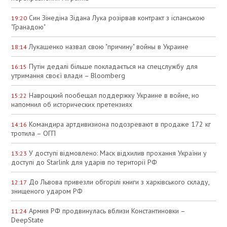
Син Зінедіна Зідана Лука розірвав контракт з іспанською
19:20
"Гранадою"
Лукашенко назвал свою "причину" войны в Украине
18:14
Путін дедалі більше покладається на спецслужбу для
16:15
утримання своєї влади – Bloomberg
Навроцкий пообещал поддержку Украине в войне, но
15:22
напомнил об исторических претензиях
Командира артдивизиона подозревают в продаже 172 кг
14:16
тротила – ОГП
У доступі відмовлено: Маск відхилив прохання України у
13:23
доступі до Starlink для ударів по території РФ
До Львова привезли обгорілі книги з харківського складу,
12:17
знищеного ударом РФ
Армия РФ продвинулась вблизи Константиновки –
11:24
DeepState