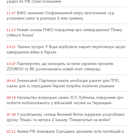
удари по РФ стали точнішими
ВАКС назначил Стефанишиной меру пресечения: суд
11:47
установил залог в размере 6 млн гривень
Новий голова РНБО повідомив про затвердження "Плану
11:23
стійкості Києва"
Таємна зустріч: У Відні відбулися закриті переговори щодо
10:32
завершення війни в Україні
Партнерство, що виходить за межі окремих проєктів:
10:07
ZDOROVI та IRC розпочинають новий етап співпраці
Зеленський: Партнери мають необхідні ракети для ППО,
09:43
однак для їх передання Україні потрібні політичні рішення
Насильство всередині самих ЗСУ: Лубінець повідомив про
09:18
побиття мобілізованого у військовій частині на Черкащині
У російському селищі Великий Виток підірвали розробника
07:38
дрону "Упырь" та автора Z-каналу "Повернутые на войне"
Армия РФ атаковала Одесщину дронами: есть погибший и
07:12