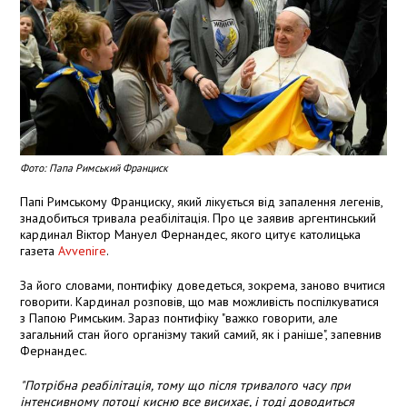
Фото: Папа Римський Франциск
Папі Римському Франциску, який лікується від запалення легенів,
знадобиться тривала реабілітація. Про це заявив аргентинський
кардинал Віктор Мануел Фернандес, якого цитує католицька
газета
Avvenire
.
За його словами, понтифіку доведеться, зокрема, заново вчитися
говорити. Кардинал розповів, що мав можливість поспілкуватися
з Папою Римським. Зараз понтифіку "важко говорити, але
загальний стан його організму такий самий, як і раніше", запевнив
Фернандес.
"Потрібна реабілітація, тому що після тривалого часу при
інтенсивному потоці кисню все висихає, і тоді доводиться