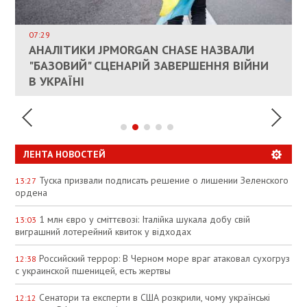
ВЛАСНИКАМ ЗРУЙНОВАНОГО ЖИТЛА
ДОЗВОЛИЛИ НЕ ПЛАТИТИ ЗА КОМУНАЛКУ
ИНТЕГРАЦИЯ УКРАИНЫ В НАТО ВРЯД ЛИ
СОСТОИТСЯ В БЛИЖАЙШЕЕ ВРЕМЯ, –
07:29
КАНДИДАТ В ПРЕМЬЕРЫ ПОЛЬШИ ПРИЗВАЛ
АНАЛІТИКИ JPMORGAN CHASE НАЗВАЛИ
ПАЛИВНИЙ РИНОК РОЗІГРІЛИ ШТУЧНО:
РЮТТЕ
ЕС ПРЕКРАТИТЬ ВОЕННУЮ ПОМОЩЬ
"БАЗОВИЙ" СЦЕНАРІЙ ЗАВЕРШЕННЯ ВІЙНИ
АНАЛІТИКИ ЗВИНУВАТИЛИ АЗС У
УКРАИНЕ
В УКРАЇНІ
СПЕКУЛЯЦІЇ
ЛЕНТА НОВОСТЕЙ
Туска призвали подписать решение о лишении Зеленского
13:27
ордена
1 млн євро у сміттєвозі: Італійка шукала добу свій
13:03
виграшний лотерейний квиток у відходах
Российский террор: В Черном море враг атаковал сухогруз
12:38
с украинской пшеницей, есть жертвы
Сенатори та експерти в США розкрили, чому українські
12:12