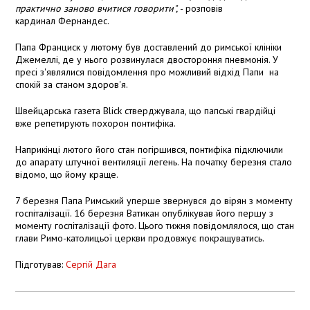
практично заново вчитися говорити",
- розповів
кардинал Фернандес.
Папа Франциск у лютому був доставлений до римської клініки
Джемеллі, де у нього розвинулася двостороння пневмонія. У
пресі з'являлися повідомлення про можливий відхід Папи на
спокій за станом здоров'я.
Швейцарська газета Blick стверджувала, що папські гвардійці
вже репетирують похорон понтифіка.
Наприкінці лютого його стан погіршився, понтифіка підключили
до апарату штучної вентиляції легень. На початку березня стало
відомо, що йому краще.
7 березня Папа Римський уперше звернувся до вірян з моменту
госпіталізації. 16 березня Ватикан опублікував його першу з
моменту госпіталізації фото. Цього тижня повідомлялося, що стан
глави Римо-католицьої церкви продовжує покращуватись.
Підготував:
Сергій Дага