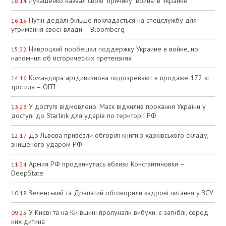
Лукашенко назвал свою "причину" войны в Украине
18:14
Путін дедалі більше покладається на спецслужбу для
16:15
утримання своєї влади – Bloomberg
Навроцкий пообещал поддержку Украине в войне, но
15:22
напомнил об исторических претензиях
Командира артдивизиона подозревают в продаже 172 кг
14:16
тротила – ОГП
У доступі відмовлено: Маск відхилив прохання України у
13:23
доступі до Starlink для ударів по території РФ
До Львова привезли обгорілі книги з харківського складу,
12:17
знищеного ударом РФ
Армия РФ продвинулась вблизи Константиновки –
11:24
DeepState
Зеленський та Драпатий обговорили кадрові питання у ЗСУ
10:18
У Києві та на Київщині пролунали вибухи: є загиблі, серед
09:25
них дитина