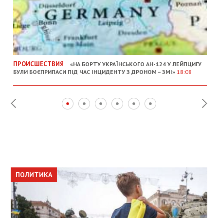
ПРОИСШЕСТВИЯ
«НА БОРТУ УКРАЇНСЬКОГО АН-124 У ЛЕЙПЦИГУ
БУЛИ БОЄПРИПАСИ ПІД ЧАС ІНЦИДЕНТУ З ДРОНОМ – ЗМІ»
18:08
ПОЛИТИКА
ПОЛИТИКА
ОБЩЕСТВО
ПОЛИТИКА
ЭКОНОМИКА