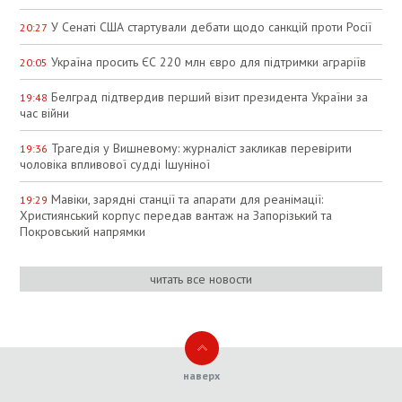
У Сенаті США стартували дебати щодо санкцій проти Росії
20:27
Україна просить ЄС 220 млн євро для підтримки аграріїв
20:05
Белград підтвердив перший візит президента України за
19:48
час війни
Трагедія у Вишневому: журналіст закликав перевірити
19:36
чоловіка впливової судді Ішуніної
Мавіки, зарядні станції та апарати для реанімації:
19:29
Християнський корпус передав вантаж на Запорізький та
Покровський напрямки
читать все новости
наверх