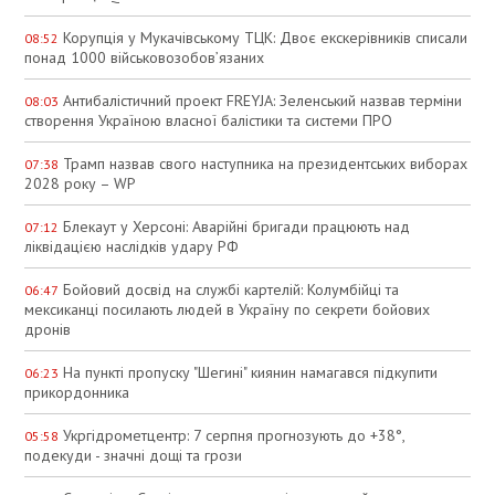
Корупція у Мукачівському ТЦК: Двоє екскерівників списали
08:52
понад 1000 військовозобов’язаних
Антибалістичний проект FREYJA: Зеленський назвав терміни
08:03
створення Україною власної балістики та системи ПРО
Трамп назвав свого наступника на президентських виборах
07:38
2028 року – WP
Блекаут у Херсоні: Аварійні бригади працюють над
07:12
ліквідацією наслідків удару РФ
Бойовий досвід на службі картелій: Колумбійці та
06:47
мексиканці посилають людей в Україну по секрети бойових
дронів
На пункті пропуску "Шегині" киянин намагався підкупити
06:23
прикордонника
Укргідрометцентр: 7 серпня прогнозують до +38°,
05:58
подекуди - значні дощі та грози