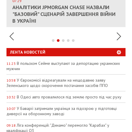
СОСТОИТСЯ В БЛИЖАЙШЕЕ ВРЕМЯ, –
07:29
КАНДИДАТ В ПРЕМЬЕРЫ ПОЛЬШИ ПРИЗВАЛ
АНАЛІТИКИ JPMORGAN CHASE НАЗВАЛИ
ПАЛИВНИЙ РИНОК РОЗІГРІЛИ ШТУЧНО:
РЮТТЕ
ЕС ПРЕКРАТИТЬ ВОЕННУЮ ПОМОЩЬ
"БАЗОВИЙ" СЦЕНАРІЙ ЗАВЕРШЕННЯ ВІЙНИ
АНАЛІТИКИ ЗВИНУВАТИЛИ АЗС У
УКРАИНЕ
В УКРАЇНІ
СПЕКУЛЯЦІЇ
ЛЕНТА НОВОСТЕЙ
В польском Сейме выступают за депортацию украинских
11:23
мужчин
У Єврокомісії відреагували на нещодавню заяву
10:58
Зеленського щодо скорочення постачання засобів ППО
В Одесі авто провалилося під землю просто під час руху
10:32
У Баварії затримали українця за підозрою у підготовці
10:07
диверсії на оборонному заводі
Ліга конференцій: "Динамо" перемогло "Карабах" у
09:18
кваліфікації Q3