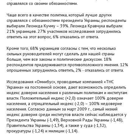
справлялся со своими обязанностями.
Чаще всего в качестве политика, который лучше других
справлялся с обязанностями
п
резидента Украины, респонденты
выбирали Л
еонида
Кучму – 39%. Л
еонида
Кравчука выбрали
21% украинцев. 27% участников исследования затруднились
ответить на этот вопрос, 6% отказались от ответа.
Кроме того, 68% украинцев согласны с тем, что несколько
сильных руководителей могут сделать для нашей страны
больше, чем все законы и политические дискуссии. 18%
респондентов придерживаются противоположного мнения. 12%
опрошенных затруднились ответить, 2% - отказались от ответа.
Исследования «Омнибус», проводимые компанией «ТНС
Украина» на постоянной основе, дают возможность определить
индекс доверия населения к различным политикам и институтам
власти. Положительный индекс (+2,0) означает 100% доверие
населения, а отрицательный индекс (-2,0) – 100% недоверие
населения. Согласно данным за март
2009 г
., самый низкий
индекс доверия среди институтов власти сейчас наблюдается у
Президента Украины (-1,49), Верховной Рады Украины (-1,48),
Правительства Украины (-1,34), а также у суда (-1,32),
прокуратуры (-1,24) и милиции (-1,14).