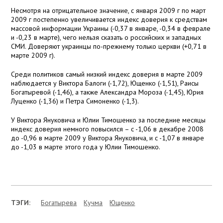
Несмотря на отрицательное значение, с января
2009 г
по март
2009 г
постепенно увеличивается индекс доверия к средствам
массовой информации Украины (-0,37 в январе, -0,34 в феврале
и -0,23 в марте), чего нельзя сказать о российских и западных
СМИ. Доверяют украинцы по-прежнему только церкви (+0,71 в
марте
2009 г
).
Среди политиков самый низкий индекс доверия в марте 2009
наблюдается у Виктора Балоги (-1,72), Ющенко (-1,51), Раисы
Богатыревой (-1,46), а также Александра Мороза (-1,45), Юрия
Луценко (-1,36) и Петра Симоненко (-1,3).
У Виктора Януковича и Юлии Тимошенко за последние месяцы
индекс доверия немного повысился – с -1,06 в декабре 2008
до -0,96 в марте 2009 у Виктора Януковича, и с -1,07 в январе
до -1,03 в марте этого года у Юлии Тимошенко.
ТЭГИ:
Богатырева
Кучма
Ющенко