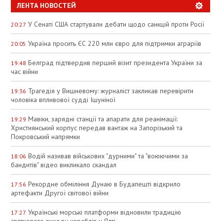
ЛЕНТА НОВОСТЕЙ
У Сенаті США стартували дебати щодо санкцій проти Росії
20:27
Україна просить ЄС 220 млн євро для підтримки аграріїв
20:05
Белград підтвердив перший візит президента України за
19:48
час війни
Трагедія у Вишневому: журналіст закликав перевірити
19:36
чоловіка впливової судді Ішуніної
Мавіки, зарядні станції та апарати для реанімації:
19:29
Християнський корпус передав вантаж на Запорізький та
Покровський напрямки
Водій називав військових "дурними" та "воюючими за
18:06
бандитів" відео викликало скандал
Рекордне обміління Дунаю в Будапешті відкрило
17:56
артефакти Другої світової війни
Українські морські платформи відновили традицію
17:27
святкового виходу кораблів у Ялті