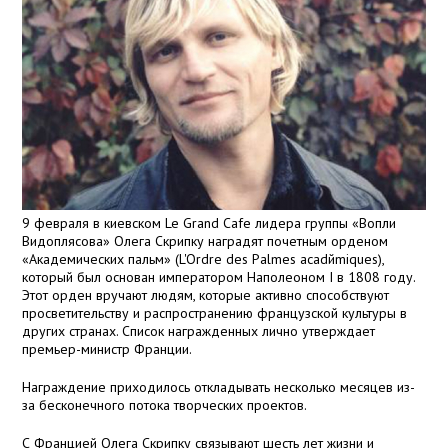
9 февраля в киевском Le Grand Cafe лидера группы «Вопли
Видоплясова» Олега Скрипку наградят почетным орденом
«Академических пальм» (L'Ordre des Palmes acadйmiques),
который был основан императором Наполеоном I в 1808 году.
Этот орден вручают людям, которые активно способствуют
просветительству и распространению французской культуры в
других странах. Список награжденных лично утверждает
премьер-министр Франции.
Награждение приходилось откладывать несколько месяцев из-
за бесконечного потока творческих проектов.
С Францией Олега Скрипку связывают шесть лет жизни и