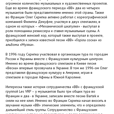
огромное количество музыкальных и художественных проектов.
Еще во время французского периода «ВВ» два из четырех
музыкантов были представителями именно этой страны. Также
во Франции Олег Скрипка активно работал с хореографической
компанией Филиппа Декуфле, участвуя в двух спектаклях, в
одном из которых – «Механической шкатулке» - выступал в
роли помощника режиссера и ставил музыкальные сцены. А
французский женский хор, который также выступал в проекте,
приобщился к записи известной песни «ВВ» «Горіла сосна» из
альбома «Музіка».
В 1996 году Скрипка участвовал в организации тура по городам
России и Украины вместе с Французским культурным центром.
Именно во время французского спектакля в Киеве песня
«Весна» впервые прозвучала в Украине. В том же 1996-ом Олег
представлял французскую культуру в Америке, играя в
спектакле в городке Афины в Южной Каролине.
Интересна также история сотрудничества «ВВ» с французской
группой Les VRP – у музыкантов было три общих тура во
Франции и два - в Украине, записали вместе песню Bartek и
сняли на нее клип. Именно во Франции Скрипка начал вносить в
звучание музыки «ВВ» этнические элементы, что и определило
дальнейший стиль группы. Сотрудничество с Французским