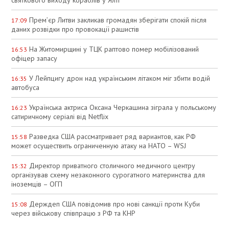
Прем’єр Литви закликав громадян зберігати спокій після
17:09
даних розвідки про провокації рашистів
На Житомирщині у ТЦК раптово помер мобілізований
16:53
офіцер запасу
У Лейпцигу дрон над українським літаком міг збити водій
16:35
автобуса
Українська актриса Оксана Черкашина зіграла у польському
16:23
сатиричному серіалі від Netflix
Разведка США рассматривает ряд вариантов, как РФ
15:58
может осуществить ограниченную атаку на НАТО – WSJ
Директор приватного столичного медичного центру
15:32
організував схему незаконного сурогатного материнства для
іноземців – ОГП
Держдеп США повідомив про нові санкції проти Куби
15:08
через військову співпрацю з РФ та КНР