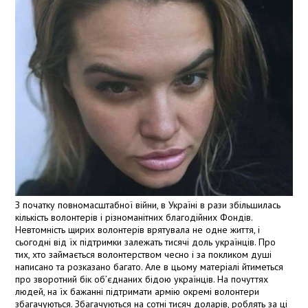
З початку повномасштабної війни, в Україні в рази збільшилась
кількість волонтерів і різноманітних благодійних Фондів.
Невтомність щирих волонтерів врятувала не одне життя, і
сьогодні від їх підтримки залежать тисячі доль українців. Про
тих, хто займається волонтерством чесно і за покликом душі
написано та розказано багато. Але в цьому матеріалі йтиметься
про зворотний бік об’єднаних бідою українців. На почуттях
людей, на їх бажанні підтримати армію окремі волонтери
збагачуються. Збагачуються на сотні тисяч доларів, роблять за ці