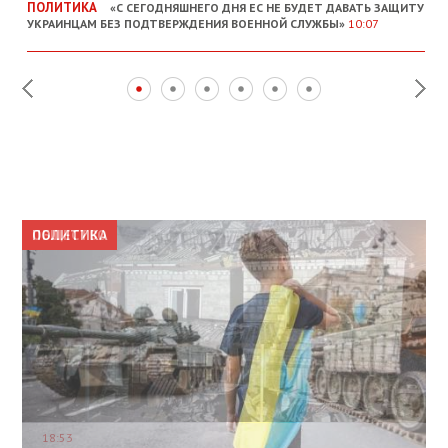
ПОЛИТИКА
«С СЕГОДНЯШНЕГО ДНЯ ЕС НЕ БУДЕТ ДАВАТЬ ЗАЩИТУ
УКРАИНЦАМ БЕЗ ПОДТВЕРЖДЕНИЯ ВОЕННОЙ СЛУЖБЫ»
10:07
ПОЛИТИКА
ПОЛИТИКА
ОБЩЕСТВО
ПОЛИТИКА
ЭКОНОМИКА
18:53