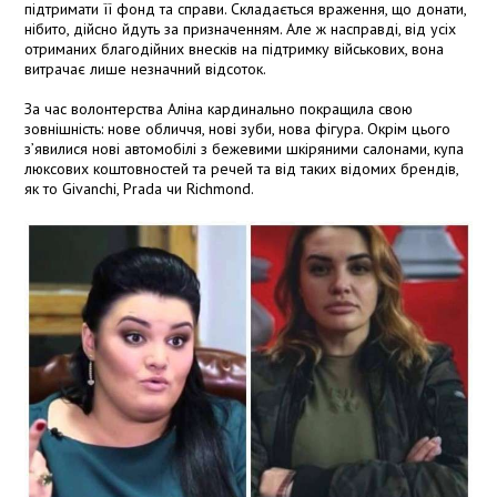
підтримати її фонд та справи. Складається враження, що донати,
нібито, дійсно йдуть за призначенням. Але ж насправді, від усіх
отриманих благодійних внесків на підтримку військових, вона
витрачає лише незначний відсоток.
За час волонтерства Аліна кардинально покращила свою
зовнішність: нове обличчя, нові зуби, нова фігура. Окрім цього
з’явилися нові автомобілі з бежевими шкіряними салонами, купа
люксових коштовностей та речей та від таких відомих брендів,
як то Givanchi, Prada чи Richmond.