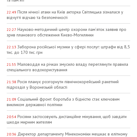
та пам’яті
Після нічної атаки на Київ акторка Світлицька зізналася у
22:49
відчутті відчаю та безпомічності
Науково‑методичний центр охорони пам’яток заявив про
22:27
зрив планового обстеження Києво‑Могилянки
Заборона російської музики у сфері послуг: штрафи від 8,5
22:13
тис. до 170 тис. грн
Маловоддя на річках змусило владу переглянути правила
21:55
спеціального водокористування
Росія планує розгорнути північнокорейський ракетний
21:38
підрозділ у Воронезькій області
Соціальний фронт: боротьба з бідністю стає ключовим
21:09
викликом державної політики
Росіяни застосовують дистанційне мінування, щоб завдати
20:54
шкоди мирним жителям
Директор департаменту Мінекономіки мешкає в елітному
20:36