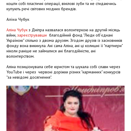
кошти собі пластичні операції, вінілові зуби та не стидаючись
купують речі світових модних брендів.
Аліна Чубук
Аліна Чубук
з Дніпра назвалася волонтеркою на другий місяць
війни,
зареєструвавши
благодійний фонд "Люди об’єднані
Україною" спільно з двома друзям. Згодом друзів із засновників
фонду вона викинула. Ані сама Аліна, ані ці колишні її "партнери"
ніколи раніше не займалися ані благодійністю, ані
волонтерством.
Аліна позиціонувала себе юристом та шукала собі слави через
YouTube і через червоні доріжки різних "карманних" конкурсів
"за невідомі досягнення".