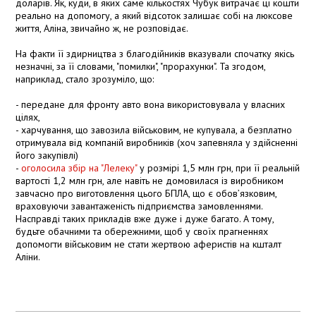
доларів. Як, куди, в яких саме кількостях Чубук витрачає ці кошти
реально на допомогу, а який відсоток залишає собі на люксове
життя, Аліна, звичайно ж, не розповідає.
На факти її здирництва з благодійників вказували спочатку якісь
незначні, за її словами, "помилки", "прорахунки". Та згодом,
наприклад, стало зрозуміло, що:
- передане для фронту авто вона використовувала у власних
цілях,
- харчування, що завозила військовим, не купувала, а безплатно
отримувала від компаній виробників (хоч запевняла у здійсненні
його закупівлі)
-
оголосила збір на "Лелеку"
у розмірі 1,5 млн грн, при її реальній
вартості 1,2 млн грн, але навіть не домовилася із виробником
завчасно про виготовлення цього БПЛА, що є обов’язковим,
враховуючи завантаженість підприємства замовленнями.
Насправді таких прикладів вже дуже і дуже багато. А тому,
будьте обачними та обережними, щоб у своїх прагненнях
допомогти військовим не стати жертвою аферистів на кшталт
Аліни.