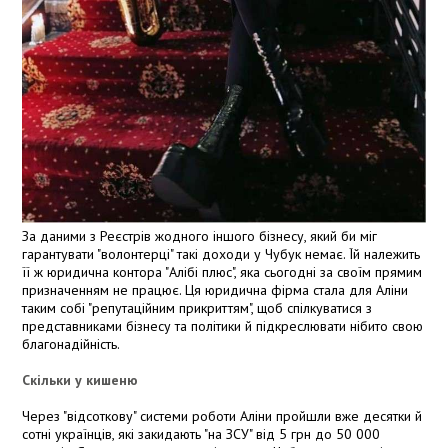
За даними з Реєстрів жодного іншого бізнесу, який би міг
гарантувати "волонтерці" такі доходи у Чубук немає. Їй належить
її ж юридична контора "Алібі плюс", яка сьогодні за своїм прямим
призначенням не працює. Ця юридична фірма стала для Аліни
таким собі "репутаційним прикриттям", щоб спілкуватися з
представниками бізнесу та політики й підкреслювати нібито свою
благонадійність.
Скільки у кишеню
Через "відсоткову" системи роботи Аліни пройшли вже десятки й
сотні українців, які закидають "на ЗСУ" від 5 грн до 50 000