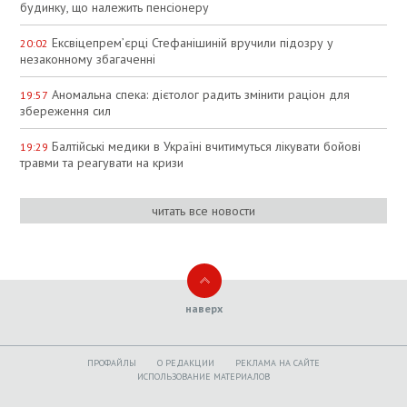
будинку, що належить пенсіонеру
Ексвіцепрем’єрці Стефанішиній вручили підозру у
20:02
незаконному збагаченні
Аномальна спека: дієтолог радить змінити раціон для
19:57
збереження сил
Балтійські медики в Україні вчитимуться лікувати бойові
19:29
травми та реагувати на кризи
читать все новости
наверх
ПРОФАЙЛЫ
O РЕДАКЦИИ
РЕКЛАМА НА САЙТЕ
ИСПОЛЬЗОВАНИЕ МАТЕРИАЛОВ