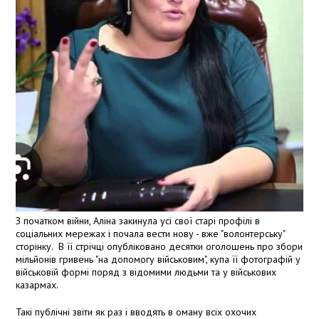
З початком війни, Аліна закинула усі свої старі профілі в
соціальних мережах і почала вести нову - вже "волонтерську"
сторінку. В її стрічці опубліковано десятки оголошень про збори
мільйонів гривень "на допомогу військовим", купа її фотографій у
військовій формі поряд з відомими людьми та у військових
казармах.
Такі публічні звіти як раз і вводять в оману всіх охочих