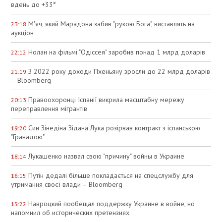
вдень до +33°
М'яч, який Марадона забив "рукою Бога", виставлять на
23:18
аукціон
Нолан на фільмі "Одіссея" заробив понад 1 млрд доларів
22:12
З 2022 року доходи Пхеньяну зросли до 22 млрд доларів
21:19
– Bloomberg
Правоохоронці Іспанії викрила масштабну мережу
20:13
переправлення мігрантів
Син Зінедіна Зідана Лука розірвав контракт з іспанською
19:20
"Гранадою"
Лукашенко назвал свою "причину" войны в Украине
18:14
Путін дедалі більше покладається на спецслужбу для
16:15
утримання своєї влади – Bloomberg
Навроцкий пообещал поддержку Украине в войне, но
15:22
напомнил об исторических претензиях