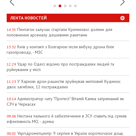
ЛЕНТА НОВОСТЕЙ
Пентагон залучає стартапи Кремнієвої долини для
14:35
поповнення арсеналу дешевими ракетами
Київ у контакті з Болгарією після вибуху дрона біля
13:32
газопроводу, - МЗС
Удар по Одесі: відомо про постраждалих людей та
12:29
руйнування у місті
У Харкові дрон рашистів зруйнував житловий будинок:
11:23
двоє загиблих, 12 постраждалих
Адміністратор чату "Протест" Віталій Камка затриманий як
10:14
СЗЧ в Черкасах
Нестача пального й забезпечення в ЗСУ ставить під сумнів
09:06
ефективність МО, - думка
Укргідрометцентр: 9 серпня в Україні короткочасні дощі,
00:02