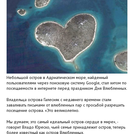
Небольшой остров в Адриатическом море, найденный
пользователями через поисковую систему Google, стал хитом по
посещаемости в интернете перед праздником Дня Влюбленных.
Владельца острова Галесняк с недавнего времени стали
заваливать письмами от влюбленных пар с просьбой разрешить
посещение острова. «Это великолепно.
Мы думаем, это самый идеальный остров-сердце в мире», -
говорит Владо Юреско, чьей семье принадлежит остров, теперь
более известный как остров Влюбленных.