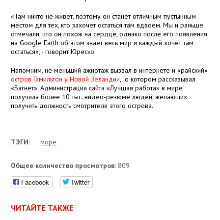
«Там никто не живет, поэтому он станет отличным пустынным
местом для тех, кто захочет остаться там вдвоем. Мы и раньше
отмечали, что он похож на сердце, однако после его появления
на Google Earth об этом знает весь мир и каждый хочет там
остаться», - говорит Юреско.
Напомним, не меньший ажиотаж вызвал в интернете и «райский»
остров Гамильтон у Новой Зеландии
, о котором рассказывал
«Багнет». Администрация сайта «Лучшая работа» в мире
получила более 10 тыс. видео-резюме людей, желающих
получить должность смотрителя этого острова.
ТЭГИ:
море
Общее количество просмотров:
809
Facebook
Twitter
ЧИТАЙТЕ ТАКЖЕ