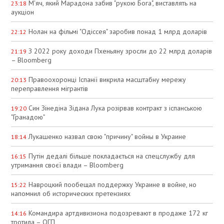
М'яч, який Марадона забив "рукою Бога", виставлять на
23:18
аукціон
Нолан на фільмі "Одіссея" заробив понад 1 млрд доларів
22:12
З 2022 року доходи Пхеньяну зросли до 22 млрд доларів
21:19
– Bloomberg
Правоохоронці Іспанії викрила масштабну мережу
20:13
переправлення мігрантів
Син Зінедіна Зідана Лука розірвав контракт з іспанською
19:20
"Гранадою"
Лукашенко назвал свою "причину" войны в Украине
18:14
Путін дедалі більше покладається на спецслужбу для
16:15
утримання своєї влади – Bloomberg
Навроцкий пообещал поддержку Украине в войне, но
15:22
напомнил об исторических претензиях
Командира артдивизиона подозревают в продаже 172 кг
14:16
тротила – ОГП