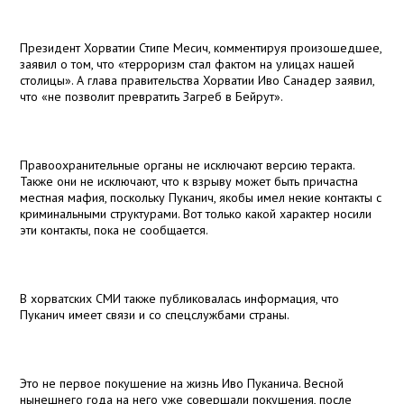
Президент Хорватии Стипе Месич, комментируя произошедшее,
заявил о том, что «терроризм стал фактом на улицах нашей
столицы». А глава правительства Хорватии Иво Санадер заявил,
что «не позволит превратить Загреб в Бейрут».
Правоохранительные органы не исключают версию теракта.
Также они не исключают, что к взрыву может быть причастна
местная мафия, поскольку Пуканич, якобы имел некие контакты с
криминальными структурами. Вот только какой характер носили
эти контакты, пока не сообщается.
В хорватских СМИ также публиковалась информация, что
Пуканич имеет связи и со спецслужбами страны.
Это не первое покушение на жизнь Иво Пуканича. Весной
нынешнего года на него уже совершали покушения, после