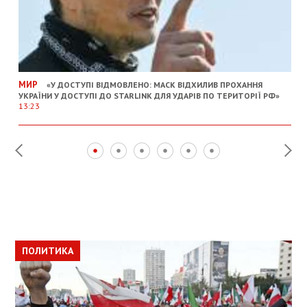
МИР
«У ДОСТУПІ ВІДМОВЛЕНО: МАСК ВІДХИЛИВ ПРОХАННЯ
УКРАЇНИ У ДОСТУПІ ДО STARLINK ДЛЯ УДАРІВ ПО ТЕРИТОРІЇ РФ»
13:23
ПОЛИТИКА
ПОЛИТИКА
ОБЩЕСТВО
ПОЛИТИКА
ЭКОНОМИКА