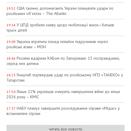
США таємно допомагають Україні планувати удари по
19:52
російських об’єктах – The Atlantic
У ЦПД зробили заяву щодо мобілізації жінок і батьків
19:34
трьох дітей
Україна втратила понад мільйон підручників через
19:09
російські атаки – МОН
Росіяни вдарили КАБом по Запоріжжю: 13 постраждалих,
18:46
серед них дитина
Генштаб підтвердив удар по російському НПЗ «ТАНЕКО» у
18:23
Татарстані
Лише 22% українців очікують завершення війни до кінця
17:50
2026 року – КМІС
НАБУ планує завершити розслідування справи «Мідас» у
17:37
встановлені строки
читать все новости