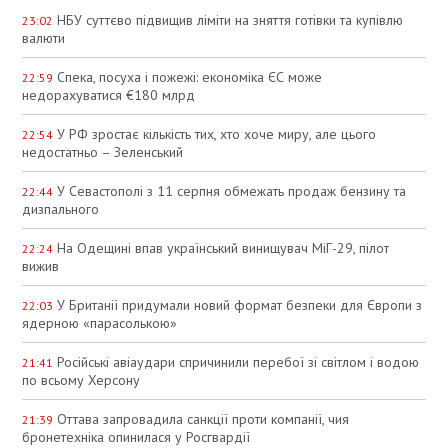
НБУ суттєво підвищив ліміти на зняття готівки та купівлю
23:02
валюти
Спека, посуха і пожежі: економіка ЄС може
22:59
недорахуватися €180 млрд
У РФ зростає кількість тих, хто хоче миру, але цього
22:54
недостатньо – Зеленський
У Севастополі з 11 серпня обмежать продаж бензину та
22:44
дизпального
На Одещині впав український винищувач МіГ-29, пілот
22:24
вижив
У Британії придумали новий формат безпеки для Європи з
22:03
ядерною «парасолькою»
Російські авіаудари спричинили перебої зі світлом і водою
21:41
по всьому Херсону
Оттава запровадила санкції проти компанії, чия
21:39
бронетехніка опинилася у Росгвардії