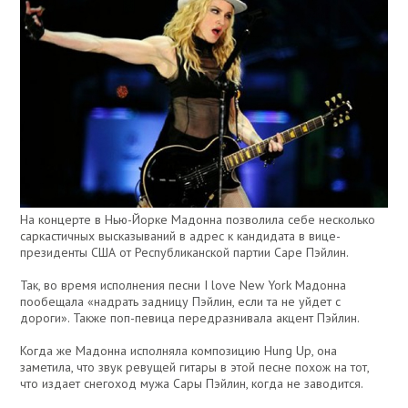
На концерте в Нью-Йорке Мадонна позволила себе несколько
саркастичных высказываний в адрес к кандидата в вице-
президенты США от Республиканской партии Саре Пэйлин.
Так, во время исполнения песни I love New York Мадонна
пообещала «надрать задницу Пэйлин, если та не уйдет с
дороги». Также поп-певица передразнивала акцент Пэйлин.
Когда же Мадонна исполняла композицию Hung Up, она
заметила, что звук ревущей гитары в этой песне похож на тот,
что издает снегоход мужа Сары Пэйлин, когда не заводится.