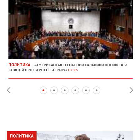
ПОЛИТИКА
«АМЕРИКАНСЬКІ СЕНАТОРИ СХВАЛИЛИ ПОСИЛЕННЯ
САНКЦІЙ ПРОТИ РОСІЇ ТА ІРАНУ»
07:26
ПОЛИТИКА
ПОЛИТИКА
ОБЩЕСТВО
ПОЛИТИКА
ЭКОНОМИКА