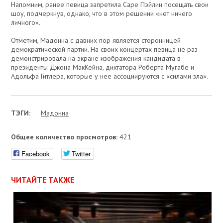
Напомним, ранее певица запретила Саре Пэйлин посещать свои
шоу, подчеркнув, однако, что в этом решении «нет ничего
личного».
Отметим, Мадонна с давних пор является сторонницей
демократической партии. На своих концертах певица не раз
демонстрировала на экране изображения кандидата в
президенты Джона МакКейна, диктатора Роберта Мугабе и
Адольфа Гитлера, которые у нее ассоциируются с «силами зла».
ТЭГИ:
Мадонна
Общее количество просмотров:
421
Facebook
Twitter
ЧИТАЙТЕ ТАКЖЕ