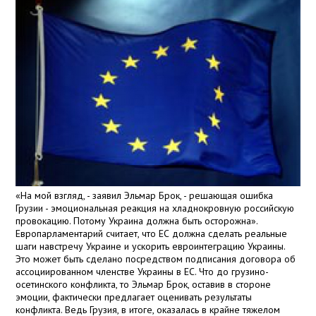
«На мой взгляд, - заявил Эльмар Брок, - решающая ошибка
Грузии - эмоциональная реакция на хладнокровную российскую
провокацию. Потому Украина должна быть осторожна».
Европарламентарий считает, что ЕС должна сделать реальные
шаги навстречу Украине и ускорить евроинтеграцию Украины.
Это может быть сделано посредством подписания договора об
ассоциированном членстве Украины в ЕС. Что до грузино-
осетинского конфликта, то Эльмар Брок, оставив в стороне
эмоции, фактически предлагает оценивать результаты
конфликта. Ведь Грузия, в итоге, оказалась в крайне тяжелом