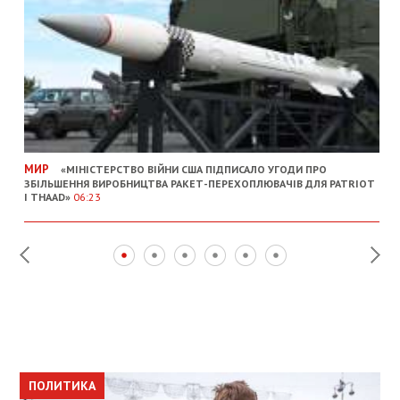
МИР
«МІНІСТЕРСТВО ВІЙНИ США ПІДПИСАЛО УГОДИ ПРО
ЗБІЛЬШЕННЯ ВИРОБНИЦТВА РАКЕТ-ПЕРЕХОПЛЮВАЧІВ ДЛЯ PATRIOT
І THAAD»
06:23
ПОЛИТИКА
ПОЛИТИКА
ОБЩЕСТВО
ПОЛИТИКА
ЭКОНОМИКА