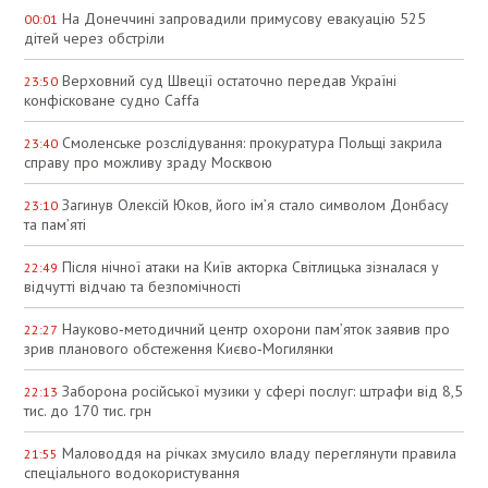
На Донеччині запровадили примусову евакуацію 525
00:01
дітей через обстріли
Верховний суд Швеції остаточно передав Україні
23:50
конфісковане судно Caffa
Смоленське розслідування: прокуратура Польщі закрила
23:40
справу про можливу зраду Москвою
Загинув Олексій Юков, його ім’я стало символом Донбасу
23:10
та пам’яті
Після нічної атаки на Київ акторка Світлицька зізналася у
22:49
відчутті відчаю та безпомічності
Науково‑методичний центр охорони пам’яток заявив про
22:27
зрив планового обстеження Києво‑Могилянки
Заборона російської музики у сфері послуг: штрафи від 8,5
22:13
тис. до 170 тис. грн
Маловоддя на річках змусило владу переглянути правила
21:55
спеціального водокористування