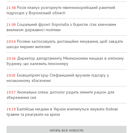
Росія планує розгорнути північнокорейський ракетний
21:38
підрозділ у Воронезькій області
Соціальний фронт: боротьба з бідністю стає ключовим
21:09
викликом державної політики
Росіяни застосовують дистанційне мінування, щоб завдати
20:54
шкоди мирним жителям
Директор департаменту Мінекономіки мешкає в елітному
20:36
будинку, що належить пенсіонеру
Ексвіцепрем’єрці Стефанішиній вручили підозру у
20:02
незаконному збагаченні
Аномальна спека: дієтолог радить змінити раціон для
19:57
збереження сил
Балтійські медики в Україні вчитимуться лікувати бойові
19:29
травми та реагувати на кризи
читать все новости